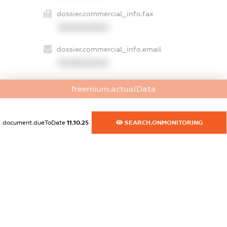
dossier.commercial_info.fax
XXXXXXXXXX
dossier.commercial_info.email
XXXXXXXXXX
dossier.commercial_info.website
freemium.actualData
XXXXXXXXXX
dossier.commercial_info.activity
document.dueToDate
11.10.25
SEARCH.ONMONITORING
XXXXXXXXXX
freemium.exampleText_1
freemium.exampleText_2
freemium.anonymousPerSearch2
FREEMIUM.DETAILS