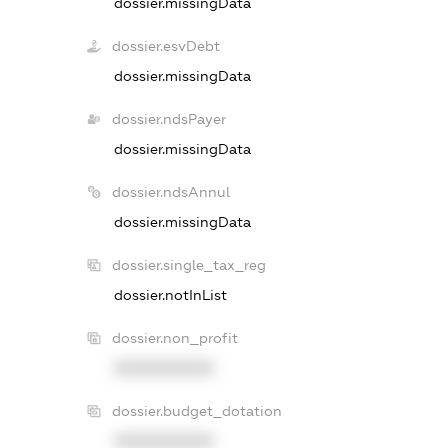
dossier.missingData
dossier.esvDebt
dossier.missingData
dossier.ndsPayer
dossier.missingData
dossier.ndsAnnul
dossier.missingData
dossier.single_tax_reg
dossier.notInList
dossier.non_profit
XXXXXXXXXX
dossier.budget_dotation
XXXXXXXXXX