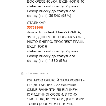
ВОСКРЕСЕНСЬКА, БУДИНОК 8-10
statements.nationality:
Україна
Розмір внеску до статутного
фонду (грн.):
35 340
(95 %)
СТАЛЬКАР
35738968
dossier.founderAddress
УКРАЇНА,
49126, ДНІПРОПЕТРОВСЬКА ОБЛ.,
МІСТО ДНІПРО, ПРОСПЕКТ ПРАЦІ,
БУДИНОК 6
statements.nationality:
Україна
Розмір внеску до статутного
фонду (грн.):
1 860
(5 %)
dossier.heads:
КУЛАКОВ ОЛЕКСІЙ ЗАХАРОВИЧ
-
ПРЕДСТАВНИК
- dossier.from
03.11.13
ВЧИНЯТИ ДІЇ ВІД ІМЕНІ
ЮРИДИЧНОЇ ОСОБИ, У ТОМУ
ЧИСЛІ ПІДПИСУВАТИ ДОГОВОРИ
ТОЩО (З ОБМЕЖЕННЯМИ,