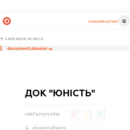
CAHEADER.GETTEST
CAHEADER.SEARCH
document.dossier
ДОК "ЮНІСТЬ"
riskFactors.title
0
0
0
dossier.fullName: