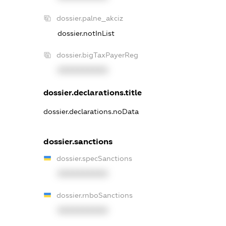
dossier.palne_akciz
dossier.notInList
dossier.bigTaxPayerReg
XXXXXXXXXX
dossier.declarations.title
dossier.declarations.noData
dossier.sanctions
dossier.specSanctions
XXXXXXXXXX
dossier.rnboSanctions
XXXXXXXXXX