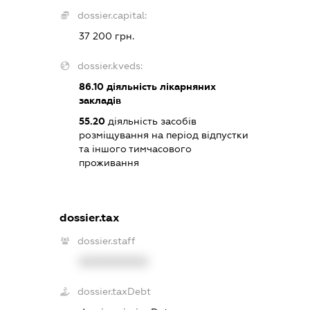
dossier.capital:
37 200 грн.
dossier.kveds:
86.10
діяльність лікарняних
закладів
55.20
діяльність засобів
розміщування на період відпустки
та іншого тимчасового
проживання
dossier.tax
dossier.staff
XXXXXXXXXX
dossier.taxDebt