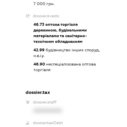
7 000 грн.
dossier.kveds:
46.73
оптова торгівля
деревиною, будівельними
матеріалами та санітарно-
технічним обладнанням
42.99
будівництво інших споруд,
н.в.і.у.
46.90
неспеціалізована оптова
торгівля
dossier.tax
dossier.staff
XXXXXXXXXX
dossier.taxDebt