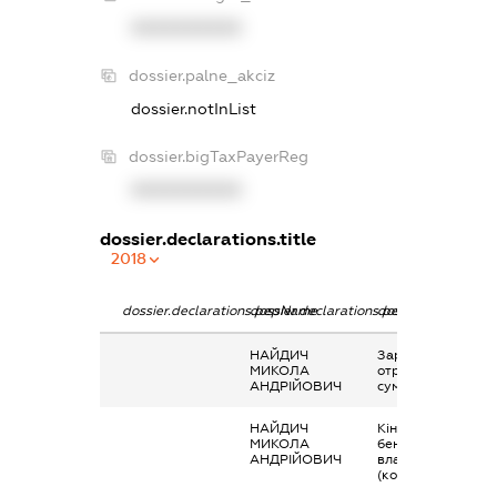
XXXXXXXXXX
dossier.palne_akciz
dossier.notInList
dossier.bigTaxPayerReg
XXXXXXXXXX
dossier.declarations.title
2018
dossier.declarations.pepName
dossier.declarations.personName
dossier.declaratio
НАЙДИЧ
Заробітна плата
МИКОЛА
отримана за
АНДРІЙОВИЧ
сумісництвом
НАЙДИЧ
Кінцевий
МИКОЛА
бенефіціарний
АНДРІЙОВИЧ
власник
(контролер)