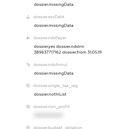
dossier.missingData
dossier.esvDebt
dossier.missingData
dossier.ndsPayer
dossier.yes
dossier.ndsInn
389637717162
dossier.from 31.05.19
dossier.ndsAnnul
dossier.missingData
dossier.single_tax_reg
dossier.notInList
dossier.non_profit
XXXXXXXXXX
dossier.budget_dotation