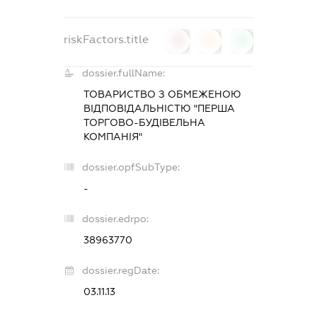
riskFactors.title
0
0
0
dossier.fullName:
ТОВАРИСТВО З ОБМЕЖЕНОЮ
ВІДПОВІДАЛЬНІСТЮ "ПЕРША
ТОРГОВО-БУДІВЕЛЬНА
КОМПАНІЯ"
dossier.opfSubType:
-
dossier.edrpo:
38963770
dossier.regDate:
03.11.13