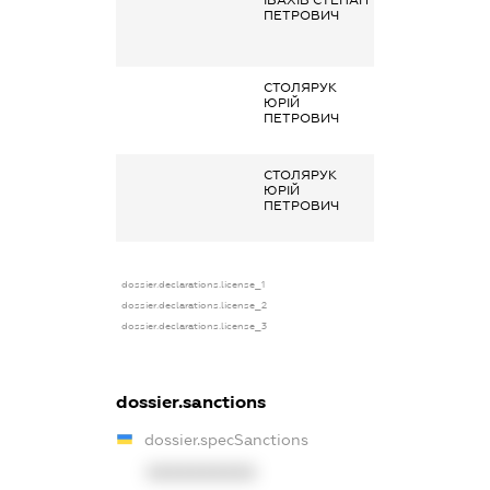
ПЕТРОВИЧ
бенефіціарний
власник
(контролер)
СТОЛЯРУК
Заробітна плат
ЮРІЙ
отримана за
ПЕТРОВИЧ
основним місц
роботи
СТОЛЯРУК
Заробітна плат
ЮРІЙ
отримана за
ПЕТРОВИЧ
основним місц
роботи
dossier.declarations.license_1
dossier.declarations.license_2
dossier.declarations.license_3
dossier.sanctions
dossier.specSanctions
XXXXXXXXXX