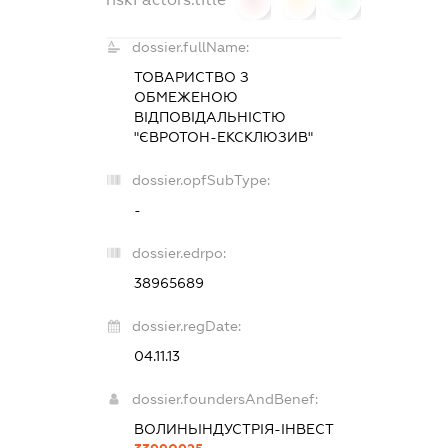
0
0
0
dossier.fullName:
ТОВАРИСТВО З
ОБМЕЖЕНОЮ
ВІДПОВІДАЛЬНІСТЮ
"ЄВРОТОН-ЕКСКЛЮЗИВ"
dossier.opfSubType:
-
dossier.edrpo:
38965689
dossier.regDate:
04.11.13
dossier.foundersAndBenef:
ВОЛИНЬІНДУСТРІЯ-ІНВЕСТ