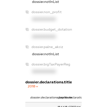
dossier.notInList
dossier.non_profit
XXXXXXXXXX
dossier.budget_dotation
XXXXXXXXXX
dossier.palne_akciz
dossier.notInList
dossier.bigTaxPayerReg
XXXXXXXXXX
dossier.declarations.title
2018
dossier.declarations.pepName
dossier.declarations.personName
dossier.declara
ІВАХІВ СТЕПАН
Кінцевий