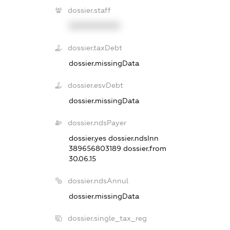
dossier.staff
XXXXXXXXXX
dossier.taxDebt
dossier.missingData
dossier.esvDebt
dossier.missingData
dossier.ndsPayer
dossier.yes
dossier.ndsInn
389656803189
dossier.from
30.06.15
dossier.ndsAnnul
dossier.missingData
dossier.single_tax_reg