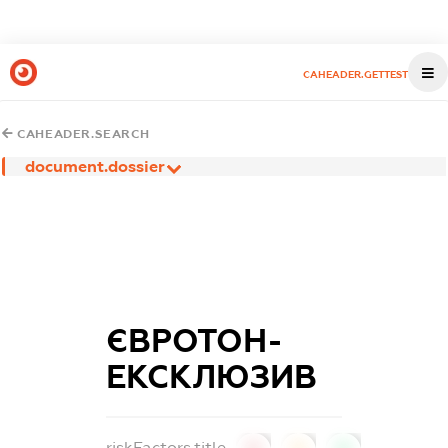
CAHEADER.GETTEST
CAHEADER.SEARCH
document.dossier
ЄВРОТОН-
ЕКСКЛЮЗИВ
riskFactors.title