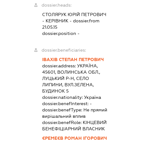
dossier.heads:
СТОЛЯРУК ЮРІЙ ПЕТРОВИЧ
-
КЕРІВНИК
- dossier.from
21.05.15
dossier.position -
dossier.beneficiaries:
ІВАХІВ СТЕПАН ПЕТРОВИЧ
dossier.address:
УКРАЇНА,
45601, ВОЛИНСЬКА ОБЛ.,
ЛУЦЬКИЙ Р-Н, СЕЛО
ЛИПИНИ, ВУЛ.ЗЕЛЕНА,
БУДИНОК 5
dossier.nationality:
Україна
dossier.benefInterest:
-
dossier.benefType:
Не прямий
вирішальний вплив
dossier.benefRole:
КІНЦЕВИЙ
БЕНЕФІЦІАРНИЙ ВЛАСНИК
ЄРЕМЕЄВ РОМАН ІГОРОВИЧ