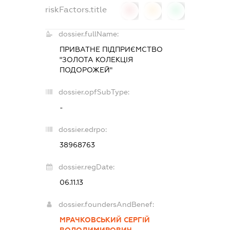
riskFactors.title
0
0
0
dossier.fullName:
ПРИВАТНЕ ПІДПРИЄМСТВО
"ЗОЛОТА КОЛЕКЦІЯ
ПОДОРОЖЕЙ"
dossier.opfSubType:
-
dossier.edrpo:
38968763
dossier.regDate:
06.11.13
dossier.foundersAndBenef:
МРАЧКОВСЬКИЙ СЕРГІЙ