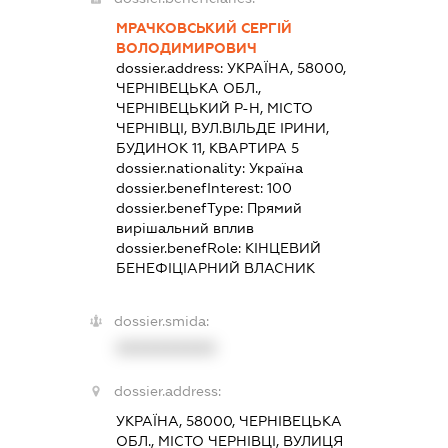
МРАЧКОВСЬКИЙ СЕРГІЙ
ВОЛОДИМИРОВИЧ
dossier.address:
УКРАЇНА, 58000,
ЧЕРНІВЕЦЬКА ОБЛ.,
ЧЕРНІВЕЦЬКИЙ Р-Н, МІСТО
ЧЕРНІВЦІ, ВУЛ.ВІЛЬДЕ ІРИНИ,
БУДИНОК 11, КВАРТИРА 5
dossier.nationality:
Україна
dossier.benefInterest:
100
dossier.benefType:
Прямий
вирішальний вплив
dossier.benefRole:
КІНЦЕВИЙ
БЕНЕФІЦІАРНИЙ ВЛАСНИК
dossier.smida:
XXXXXXXXXX
dossier.address:
УКРАЇНА, 58000, ЧЕРНІВЕЦЬКА
ОБЛ., МІСТО ЧЕРНІВЦІ, ВУЛИЦЯ