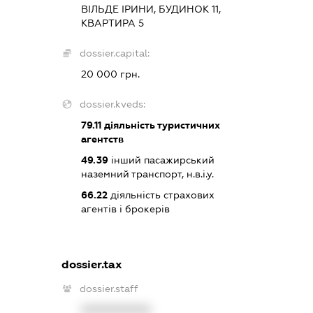
ВІЛЬДЕ ІРИНИ, БУДИНОК 11,
КВАРТИРА 5
dossier.capital:
20 000 грн.
dossier.kveds:
79.11
діяльність туристичних
агентств
49.39
інший пасажирський
наземний транспорт, н.в.і.у.
66.22
діяльність страхових
агентів і брокерів
dossier.tax
dossier.staff
XXXXXXXXXX