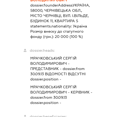
ВОЛОДИМИРОВИЧ
dossier.founderAddress
УКРАЇНА,
58000, ЧЕРНІВЕЦЬКА ОБЛ.,
МІСТО ЧЕРНІВЦІ, ВУЛ. І.ВІЛЬДЕ,
БУДИНОК 11, КВАРТИРА 5
statements.nationality:
Україна
Розмір внеску до статутного
фонду (грн.):
20 000
(100 %)
dossier.heads:
МРАЧКОВСЬКИЙ СЕРГІЙ
ВОЛОДИМИРОВИЧ
-
ПРЕДСТАВНИК
- dossier.from
30.09.13
ВІДОМОСТІ ВІДСУТНІ
dossier.position -
МРАЧКОВСЬКИЙ СЕРГІЙ
ВОЛОДИМИРОВИЧ
-
КЕРІВНИК
-
dossier.from 30.09.13
dossier.position -
dossier.beneficiaries: