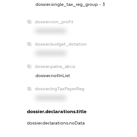
dossier.single_tax_reg_group - 3
dossier.non_profit
XXXXXXXXXX
dossier.budget_dotation
XXXXXXXXXX
dossier.palne_akciz
dossier.notInList
dossier.bigTaxPayerReg
XXXXXXXXXX
dossier.declarations.title
dossier.declarations.noData