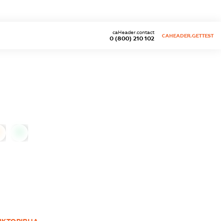
caHeader.contact
CAHEADER.GETTEST
0 (800) 210 102
0