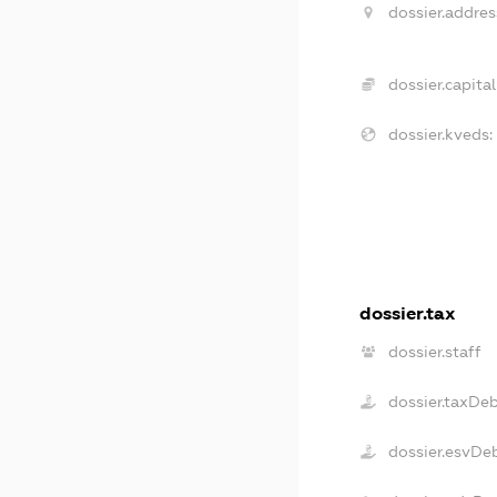
dossier.addres
dossier.capital
dossier.kveds:
dossier.tax
dossier.staff
dossier.taxDe
dossier.esvDe