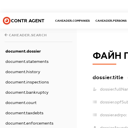
CONTR AGENT
CAHEADER.COMPANIES
CAHEADER.PERSONS
CAHEADER.SEARCH
document.dossier
ФАЙН 
document.statements
document.history
dossier.title
document.inspections
dossier.fullNa
document.bankruptcy
dossier.opfSu
document.court
document.taxdebts
dossier.edrpo:
document.enforcements
dossier.found