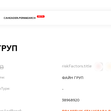
BETA
CAHEADER.PERSSEARCH
ГРУП
riskFactors.title
0
0
me:
ФАЙН ГРУП
bType:
-
38968920
ersAndBenef: