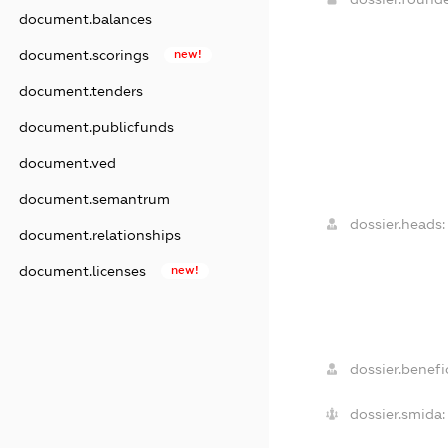
document.balances
document.scorings
new!
document.tenders
document.publicfunds
document.ved
document.semantrum
dossier.heads:
document.relationships
document.licenses
new!
dossier.benefic
dossier.smida: