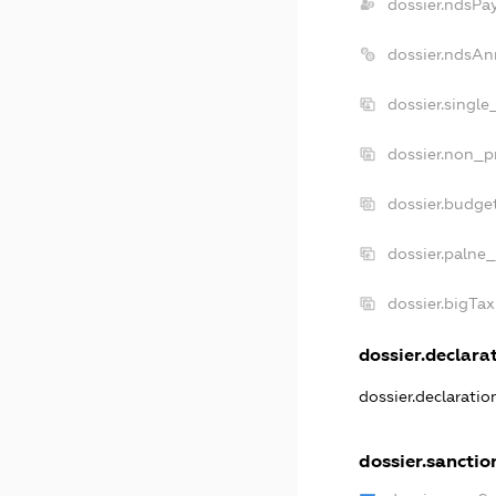
dossier.ndsPa
dossier.ndsAn
dossier.singl
dossier.non_p
dossier.budge
dossier.palne_
dossier.bigTa
dossier.declarat
dossier.declarati
dossier.sanctio