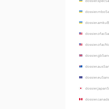
dossier.specS
dossier.rnboS
dossier.amkuB
dossier.ofacS
dossier.ofac
dossier.gbSan
dossier.ausSa
dossier.euSan
dossier.japan
dossier.canad