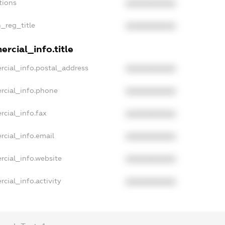
tions
XXXXXXXXXX
n_reg_title
XXXXXXXXXX
rcial_info.title
rcial_info.postal_address
XXXXXXXXXX
rcial_info.phone
XXXXXXXXXX
rcial_info.fax
XXXXXXXXXX
rcial_info.email
XXXXXXXXXX
rcial_info.website
XXXXXXXXXX
cial_info.activity
XXXXXXXXXX