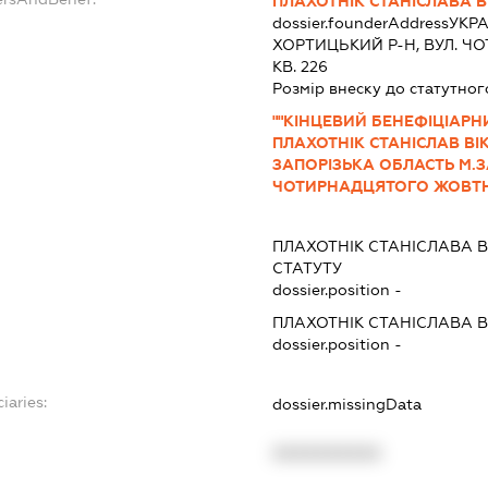
ПЛАХОТНІК СТАНІСЛАВА В
dossier.founderAddress
УКРА
ХОРТИЦЬКИЙ Р-Н, ВУЛ. Ч
КВ. 226
Розмір внеску до статутног
""КІНЦЕВИЙ БЕНЕФІЦІАРН
ПЛАХОТНІК СТАНІСЛАВ ВІ
ЗАПОРІЗЬКА ОБЛАСТЬ М.
ЧОТИРНАДЦЯТОГО ЖОВТНЯ 
ПЛАХОТНІК СТАНІСЛАВА В
СТАТУТУ
dossier.position -
ПЛАХОТНІК СТАНІСЛАВА В
dossier.position -
iaries:
dossier.missingData
XXXXXXXXXX