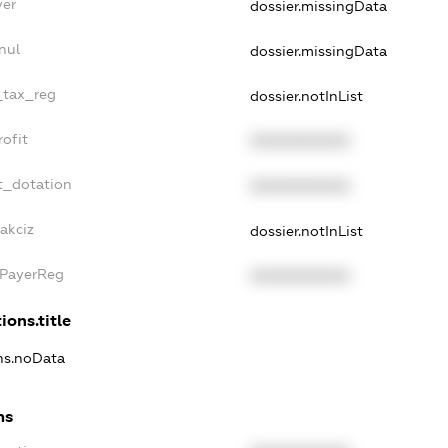
yer
dossier.missingData
nul
dossier.missingData
e_tax_reg
dossier.notInList
rofit
XXXXXXXXXX
t_dotation
XXXXXXXXXX
akciz
dossier.notInList
xPayerReg
XXXXXXXXXX
ions.title
ons.noData
ns