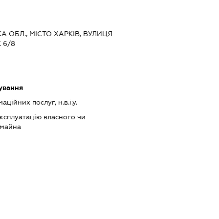
КА ОБЛ., МІСТО ХАРКІВ, ВУЛИЦЯ
 6/8
ування
ійних послуг, н.в.і.у.
ксплуатацію власного чи
 майна