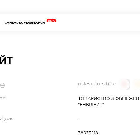
BETA
CAHEADER.PERSSEARCH
ЕЙТ
riskFactors.title
0
0
me:
ТОВАРИСТВО З ОБМЕЖЕН
"ЕНВІЛЕЙТ"
bType:
-
38973218