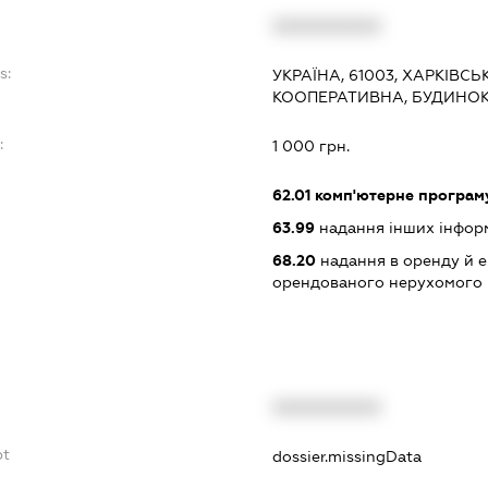
XXXXXXXXXX
s:
УКРАЇНА, 61003, ХАРКІВСЬ
КООПЕРАТИВНА, БУДИНОК
:
1 000 грн.
62.01
комп'ютерне програм
63.99
надання інших інформац
68.20
надання в оренду й е
орендованого нерухомого
XXXXXXXXXX
bt
dossier.missingData