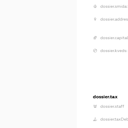
dossier.smida:
dossier.addres
dossier.capital
dossier.kveds:
dossier.tax
dossier.staff
dossier.taxDe