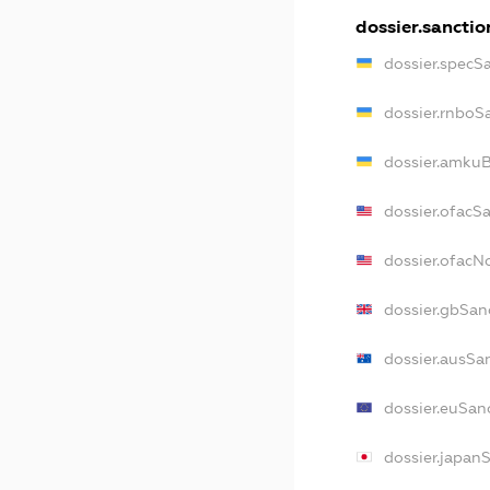
dossier.sanctio
dossier.specS
dossier.rnboS
dossier.amkuB
dossier.ofacS
dossier.ofac
dossier.gbSan
dossier.ausSa
dossier.euSan
dossier.japan