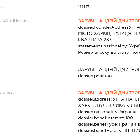
e:
11.11.13
ersAndBenef:
ЗАРУБІН АНДРІЙ ДМИТРО
dossier.founderAddress
УКРА
МІСТО ХАРКІВ, ВУЛИЦЯ ВЕ
КВАРТИРА 283
statements.nationality:
Укра
Розмір внеску до статутног
ЗАРУБІН АНДРІЙ ДМИТРО
dossier.position -
iaries:
ЗАРУБІН АНДРІЙ ДМИТРО
dossier.address:
УКРАЇНА, 61
ХАРКІВ, ВУЛ.ВЕЛИКА КІЛЬ
dossier.nationality:
Україна
dossier.benefInterest:
100
dossier.benefType:
Прямий в
dossier.benefRole:
КІНЦЕВИ