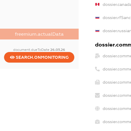
dossier.canad
dossier.rfSanc
dossier.russia
freemium.actualData
dossier.comme
document.dueToDate
26.03.26
dossier.comme
SEARCH.ONMONITORING
dossier.comme
dossier.comme
dossier.comme
dossier.comme
dossier.commer