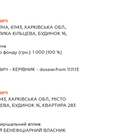
ВИЧ
ЇНА, 61143, ХАРКІВСЬКА ОБЛ.,
ЛИКА КІЛЬЦЕВА, БУДИНОК 16,
їна
о фонду (грн.):
1 000
(100 %)
ВИЧ
-
КЕРІВНИК
- dossier.from 11.11.13
ВИЧ
143, ХАРКІВСЬКА ОБЛ., МІСТО
ЦЕВА, БУДИНОК 16, КВАРТИРА 283
ирішальний вплив
Й БЕНЕФІЦІАРНИЙ ВЛАСНИК