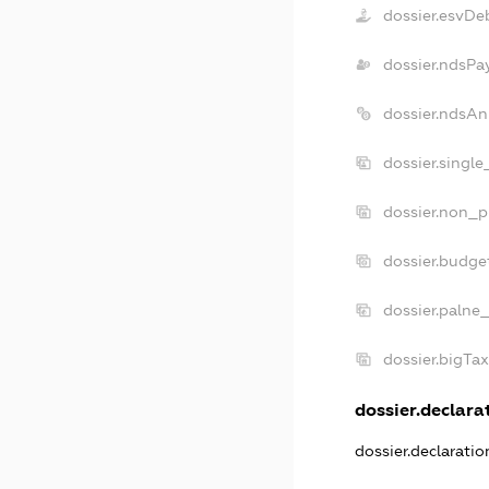
dossier.esvDe
dossier.ndsPa
dossier.ndsAn
dossier.singl
dossier.non_p
dossier.budge
dossier.palne_
dossier.bigTa
dossier.declarat
dossier.declarati