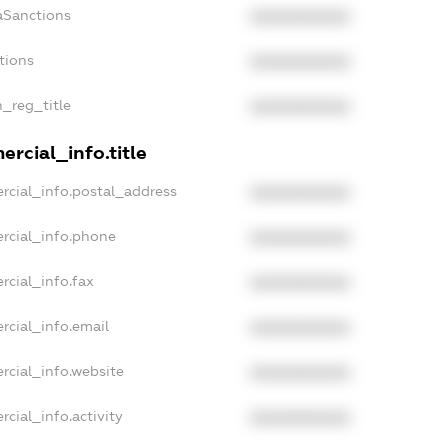
aSanctions
XXXXXXXXXX
tions
XXXXXXXXXX
n_reg_title
XXXXXXXXXX
rcial_info.title
rcial_info.postal_address
XXXXXXXXXX
rcial_info.phone
XXXXXXXXXX
rcial_info.fax
XXXXXXXXXX
rcial_info.email
XXXXXXXXXX
rcial_info.website
XXXXXXXXXX
cial_info.activity
XXXXXXXXXX