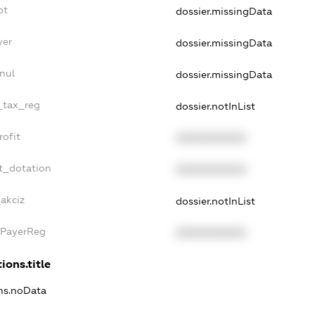
bt
dossier.missingData
yer
dossier.missingData
nul
dossier.missingData
e_tax_reg
dossier.notInList
rofit
XXXXXXXXXX
t_dotation
XXXXXXXXXX
akciz
dossier.notInList
xPayerReg
XXXXXXXXXX
ions.title
ons.noData