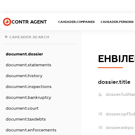
CONTR AGENT
CAHEADER.COMPANIES
CAHEADER.PERSONS
CAHEADER.SEARCH
document.dossier
ЕНВІЛ
document.statements
document.history
dossier.title
document.inspections
dossier.fullNa
document.bankruptcy
document.court
dossier.opfSu
document.taxdebts
dossier.edrpo:
document.enforcements