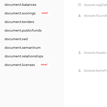
document.balances
dossier.regDat
document.scorings
new!
dossier.found
document.tenders
document.publicfunds
document.ved
document.semantrum
dossier.heads:
document.relationships
document.licenses
new!
dossier.benefic