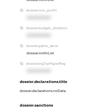
dossier.non_profit
XXXXXXXXXX
dossier.budget_dotation
XXXXXXXXXX
dossier.palne_akciz
dossier.notInList
dossier.bigTaxPayerReg
XXXXXXXXXX
dossier.declarations.title
dossier.declarations.noData
dossier.sanctions