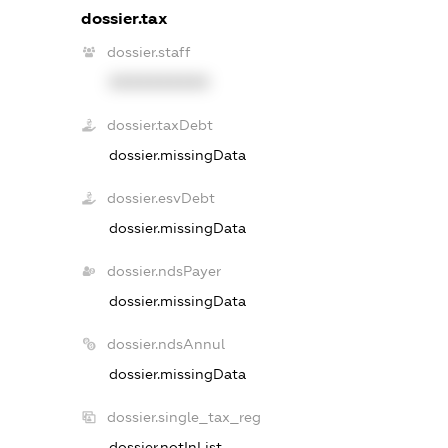
dossier.tax
dossier.staff
XXXXXXXXXX
dossier.taxDebt
dossier.missingData
dossier.esvDebt
dossier.missingData
dossier.ndsPayer
dossier.missingData
dossier.ndsAnnul
dossier.missingData
dossier.single_tax_reg
dossier.notInList