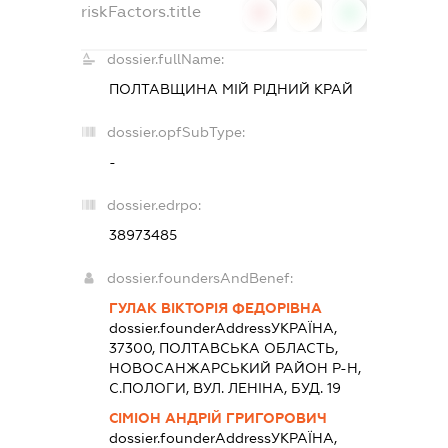
riskFactors.title
0
0
0
dossier.fullName:
ПОЛТАВЩИНА МІЙ РІДНИЙ КРАЙ
dossier.opfSubType:
-
dossier.edrpo:
38973485
dossier.foundersAndBenef:
ГУЛАК ВІКТОРІЯ ФЕДОРІВНА
dossier.founderAddress
УКРАЇНА,
37300, ПОЛТАВСЬКА ОБЛАСТЬ,
НОВОСАНЖАРСЬКИЙ РАЙОН Р-Н,
С.ПОЛОГИ, ВУЛ. ЛЕНІНА, БУД. 19
СІМІОН АНДРІЙ ГРИГОРОВИЧ
dossier.founderAddress
УКРАЇНА,