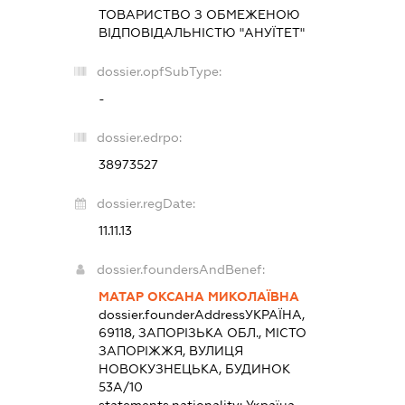
ТОВАРИСТВО З ОБМЕЖЕНОЮ
ВІДПОВІДАЛЬНІСТЮ "АНУЇТЕТ"
dossier.opfSubType:
-
dossier.edrpo:
38973527
dossier.regDate:
11.11.13
dossier.foundersAndBenef:
МАТАР ОКСАНА МИКОЛАЇВНА
dossier.founderAddress
УКРАЇНА,
69118, ЗАПОРІЗЬКА ОБЛ., МІСТО
ЗАПОРІЖЖЯ, ВУЛИЦЯ
НОВОКУЗНЕЦЬКА, БУДИНОК
53А/10