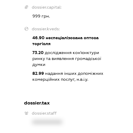
dossier.capital:
999 грн.
dossier.kveds:
46.90
неспеціалізована оптова
торгівля
73.20
дослідження кон'юнктури
ринку та виявлення громадської
думки
82.99
надання інших допоміжних
комерційних послуг, н.в.і.у.
dossier.tax
dossier.staff
XXXXXXXXXX