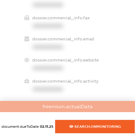
XXXXXXXXXX
dossier.commercial_info.fax
XXXXXXXXXX
dossier.commercial_info.email
XXXXXXXXXX
dossier.commercial_info.website
XXXXXXXXXX
dossier.commercial_info.activity
XXXXXXXXXX
freemium.actualData
freemium.exampleText_1
freemium.exampleText_2
freemium.anonymousPerSearch2
document.dueToDate
02.11.25
SEARCH.ONMONITORING