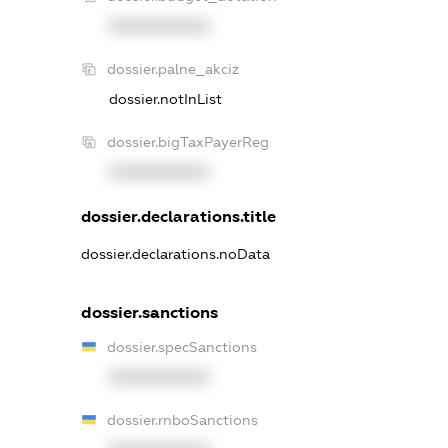
XXXXXXXXXX
dossier.palne_akciz
dossier.notInList
dossier.bigTaxPayerReg
XXXXXXXXXX
dossier.declarations.title
dossier.declarations.noData
dossier.sanctions
dossier.specSanctions
XXXXXXXXXX
dossier.rnboSanctions