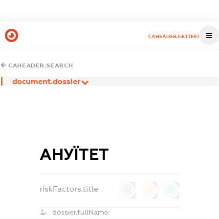
CAHEADER.GETTEST
CAHEADER.SEARCH
document.dossier
АНУЇТЕТ
riskFactors.title
0
0
0
dossier.fullName: