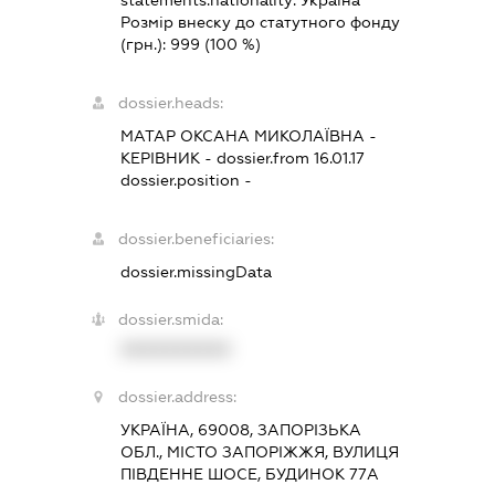
statements.nationality:
Україна
Розмір внеску до статутного фонду
(грн.):
999
(100 %)
dossier.heads:
МАТАР ОКСАНА МИКОЛАЇВНА
-
КЕРІВНИК
- dossier.from 16.01.17
dossier.position -
dossier.beneficiaries:
dossier.missingData
dossier.smida:
XXXXXXXXXX
dossier.address:
УКРАЇНА, 69008, ЗАПОРІЗЬКА
ОБЛ., МІСТО ЗАПОРІЖЖЯ, ВУЛИЦЯ
ПІВДЕННЕ ШОСЕ, БУДИНОК 77А