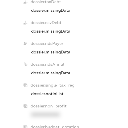
dossier.taxDebt
dossier.missingData
dossier.esvDebt
dossier.missingData
dossier.ndsPayer
dossier.missingData
dossier.ndsAnnul
dossier.missingData
dossier.single_tax_reg
dossier.notInList
dossier.non_profit
XXXXXXXXXX
dossier.budget_dotation