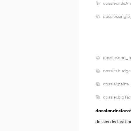
dossier.ndsAn
dossier.singl
dossier.non_p
dossier.budge
dossier.palne
dossier.bigTa
dossier.declarat
dossier.declarati