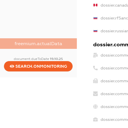
dossier.canad
dossier.rfSan
dossier.russia
freemium.actualData
dossier.comme
dossier.comme
document.dueToDate
19.10.25
SEARCH.ONMONITORING
dossier.comme
dossier.comme
dossier.comme
dossier.comme
dossier.commer