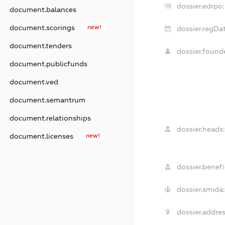
dossier.edrpo:
document.balances
document.scorings
new!
dossier.regDat
document.tenders
dossier.foun
document.publicfunds
document.ved
document.semantrum
document.relationships
dossier.heads:
document.licenses
new!
dossier.benefic
dossier.smida:
dossier.addres