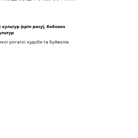
культур (крім рису), бобових
культур
кої рогатої худоби та буйволів