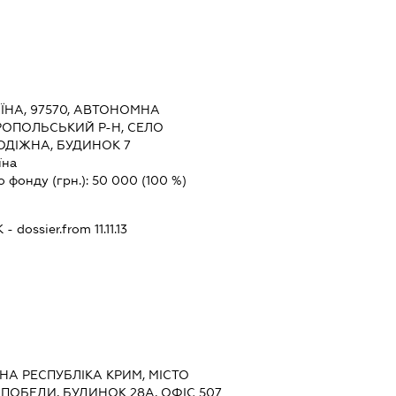
ЇНА, 97570, АВТОНОМНА
РОПОЛЬСЬКИЙ Р-Н, СЕЛО
ОДІЖНА, БУДИНОК 7
їна
о фонду (грн.):
50 000
(100 %)
К
- dossier.from 11.11.13
НА РЕСПУБЛІКА КРИМ, МІСТО
ПОБЕДИ, БУДИНОК 28А, ОФІС 507