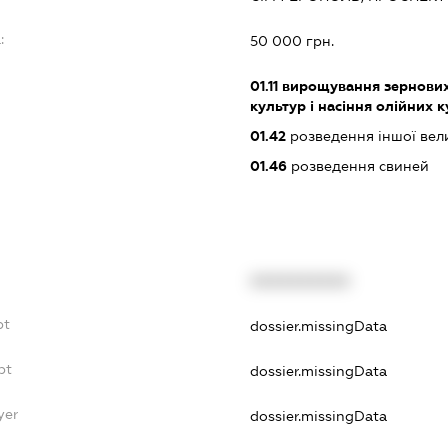
:
50 000 грн.
01.11
вирощування зернових 
культур і насіння олійних 
01.42
розведення іншої вели
01.46
розведення свиней
XXXXXXXXXX
bt
dossier.missingData
bt
dossier.missingData
yer
dossier.missingData