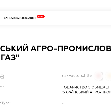
BETA
CAHEADER.PERSSEARCH
НСЬКИЙ АГРО-ПРОМИСЛОВ
-ГАЗ"
riskFactors.title
0
me:
ТОВАРИСТВО З ОБМЕЖЕН
"УКРАЇНСЬКИЙ АГРО-ПРО
bType:
-