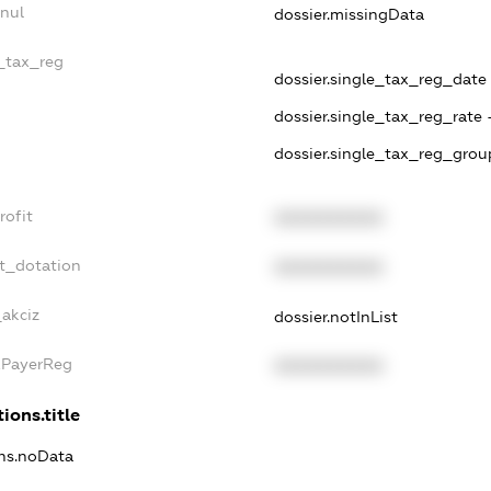
nul
dossier.missingData
e_tax_reg
dossier.single_tax_reg_date -
dossier.single_tax_reg_rate 
dossier.single_tax_reg_grou
rofit
XXXXXXXXXX
t_dotation
XXXXXXXXXX
_akciz
dossier.notInList
xPayerReg
XXXXXXXXXX
ions.title
ons.noData