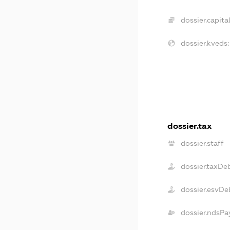
dossier.capital
dossier.kveds:
dossier.tax
dossier.staff
dossier.taxDe
dossier.esvDe
dossier.ndsPa