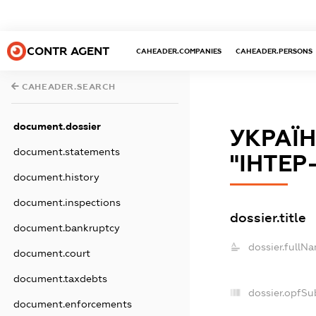
CONTR AGENT
CAHEADER.COMPANIES
CAHEADER.PERSONS
CAHEADER.SEARCH
document.dossier
УКРАЇ
document.statements
"ІНТЕР
document.history
document.inspections
dossier.title
document.bankruptcy
dossier.fullNa
document.court
document.taxdebts
dossier.opfSu
document.enforcements