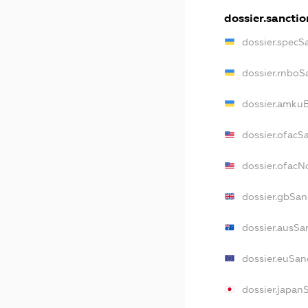
dossier.sanctio
dossier.specS
dossier.rnboS
dossier.amkuB
dossier.ofacS
dossier.ofac
dossier.gbSan
dossier.ausSa
dossier.euSan
dossier.japan