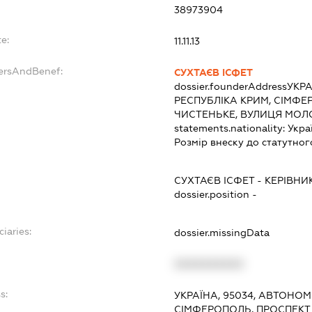
38973904
e:
11.11.13
dersAndBenef:
СУХТАЄВ ІСФЕТ
dossier.founderAddress
УКРА
РЕСПУБЛІКА КРИМ, СІМФЕ
ЧИСТЕНЬКЕ, ВУЛИЦЯ МОЛ
statements.nationality:
Укра
Розмір внеску до статутног
СУХТАЄВ ІСФЕТ
-
КЕРІВНИ
dossier.position -
iaries:
dossier.missingData
XXXXXXXXXX
s:
УКРАЇНА, 95034, АВТОНОМ
СІМФЕРОПОЛЬ, ПРОСПЕКТ 