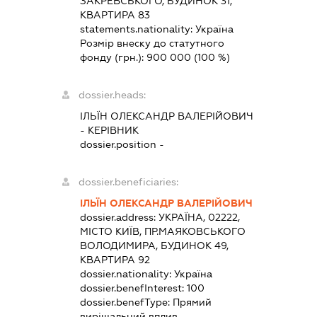
ЗАКРЕВСЬКОГО, БУДИНОК 31,
КВАРТИРА 83
statements.nationality:
Україна
Розмір внеску до статутного
фонду (грн.):
900 000
(100 %)
dossier.heads:
ІЛЬЇН ОЛЕКСАНДР ВАЛЕРІЙОВИЧ
-
КЕРІВНИК
dossier.position -
dossier.beneficiaries:
ІЛЬЇН ОЛЕКСАНДР ВАЛЕРІЙОВИЧ
dossier.address:
УКРАЇНА, 02222,
МІСТО КИЇВ, ПР.МАЯКОВСЬКОГО
ВОЛОДИМИРА, БУДИНОК 49,
КВАРТИРА 92
dossier.nationality:
Україна
dossier.benefInterest:
100
dossier.benefType:
Прямий
вирішальний вплив