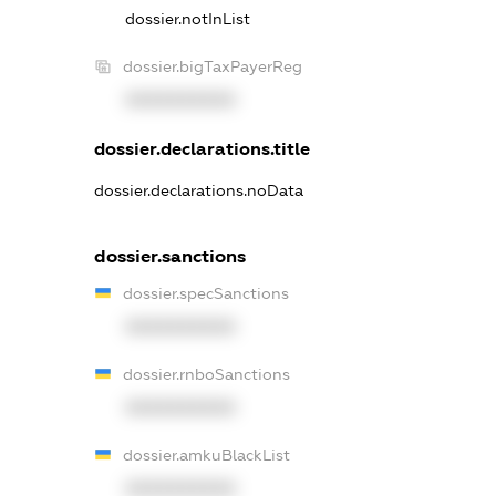
dossier.notInList
dossier.bigTaxPayerReg
XXXXXXXXXX
dossier.declarations.title
dossier.declarations.noData
dossier.sanctions
dossier.specSanctions
XXXXXXXXXX
dossier.rnboSanctions
XXXXXXXXXX
dossier.amkuBlackList
XXXXXXXXXX