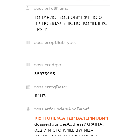
dossier.fullName:
ТОВАРИСТВО З ОБМЕЖЕНОЮ
ВІДПОВІДАЛЬНІСТЮ "КОМПЛЕКС
ГРУП"
dossier.opfSubType:
-
dossier.edrpo:
38973993
dossier.regDate:
11.11.13
dossier.foundersAndBenef:
ІЛЬЇН ОЛЕКСАНДР ВАЛЕРІЙОВИЧ
dossier.founderAddress
УКРАЇНА,
02217, МІСТО КИЇВ, ВУЛИЦЯ