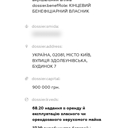
dossier.benefRole:
КІНЦЕВИЙ
БЕНЕФІЦІАРНИЙ ВЛАСНИК
dossier.smida:
XXXXXXXXXX
dossier.address:
УКРАЇНА, 02081, МІСТО КИЇВ,
ВУЛИЦЯ ЗДОЛБУНІВСЬКА,
БУДИНОК 7
dossier.capital:
900 000 грн.
dossier.kveds:
68.20
надання в оренду й
експлуатацію власного чи
орендованого нерухомого майна
27.20
виробництво батарей і