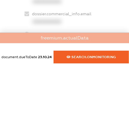
XXXXXXXXXX
dossier.commercial_info.email
XXXXXXXXXX
dossier.commercial_info.website
freemium.actualData
XXXXXXXXXX
dossier.commercial_info.activity
document.dueToDate
23.10.24
SEARCH.ONMONITORING
XXXXXXXXXX
freemium.exampleText_1
freemium.exampleText_2
freemium.anonymousPerSearch2
FREEMIUM.DETAILS
FREEMIUM.REGISTER