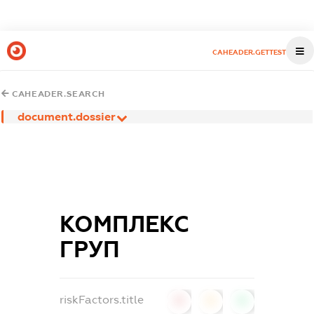
CAHEADER.GETTEST
CAHEADER.SEARCH
document.dossier
КОМПЛЕКС
ГРУП
riskFactors.title
0
0
0