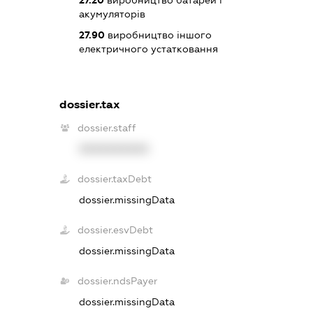
акумуляторів
27.90
виробництво іншого
електричного устатковання
dossier.tax
dossier.staff
XXXXXXXXXX
dossier.taxDebt
dossier.missingData
dossier.esvDebt
dossier.missingData
dossier.ndsPayer
dossier.missingData