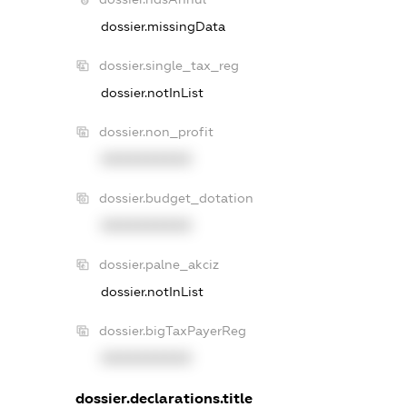
dossier.missingData
dossier.single_tax_reg
dossier.notInList
dossier.non_profit
XXXXXXXXXX
dossier.budget_dotation
XXXXXXXXXX
dossier.palne_akciz
dossier.notInList
dossier.bigTaxPayerReg
XXXXXXXXXX
dossier.declarations.title