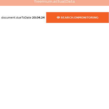
XXXXXXXXXX
freemium.actualData
dossier.commercial_info.activity
XXXXXXXXXX
document.dueToDate
20.04.24
SEARCH.ONMONITORING
freemium.exampleText_1
freemium.exampleText_2
freemium.anonymousPerSearch2
FREEMIUM.DETAILS
FREEMIUM.REGISTER