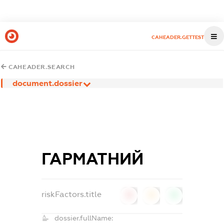
CAHEADER.GETTEST
CAHEADER.SEARCH
document.dossier
ГАРМАТНИЙ
riskFactors.title
0
0
0
dossier.fullName: