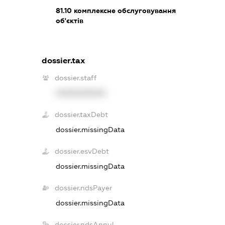
81.10
комплексне обслуговування
об'єктів
dossier.tax
dossier.staff
XXXXXXXXXX
dossier.taxDebt
dossier.missingData
dossier.esvDebt
dossier.missingData
dossier.ndsPayer
dossier.missingData
dossier.ndsAnnul