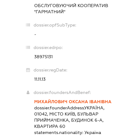
ОБСЛУГОВУЮЧИЙ КООПЕРАТИВ
"ГАРМАТНИЙ"
dossier.opfSubType:
-
dossier.edrpo:
38975131
dossier.regDate:
11.11.13
dossier.foundersAndBenef:
МИХАЙЛОВИЧ ОКСАНА ІВАНІВНА
dossier.founderAddress
УКРАЇНА,
01042, МІСТО КИЇВ, БУЛЬВАР
ПРИЙМАЧЕНКА, БУДИНОК 6-А,
КВАРТИРА 60
statements.nationality:
Україна