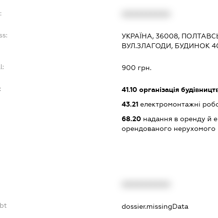
:
XXXXXXXXXX
ss:
УКРАЇНА, 36008, ПОЛТАВС
ВУЛ.ЗЛАГОДИ, БУДИНОК 4
l:
900 грн.
:
41.10
організація будівницт
43.21
електромонтажні роб
68.20
надання в оренду й е
орендованого нерухомого
XXXXXXXXXX
bt
dossier.missingData