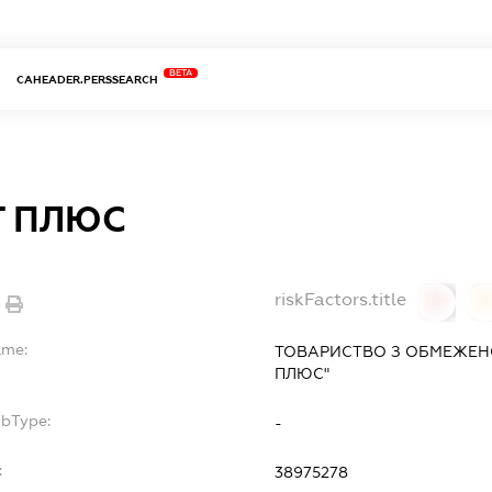
BETA
CAHEADER.PERSSEARCH
Т ПЛЮС
riskFactors.title
0
ame:
ТОВАРИСТВО З ОБМЕЖЕНО
ПЛЮС"
ubType:
-
:
38975278