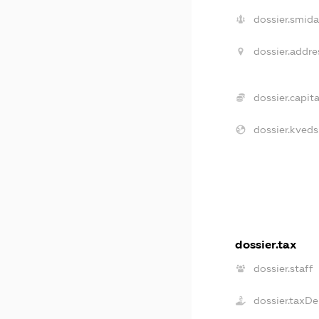
dossier.smida
dossier.addre
dossier.capita
dossier.kveds
dossier.tax
dossier.staff
dossier.taxDe