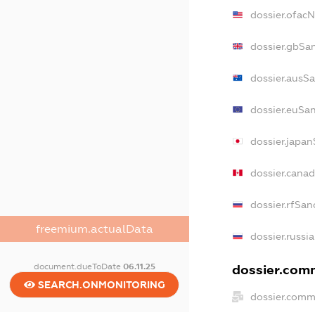
dossier.ofac
dossier.gbSa
dossier.ausS
dossier.euSa
dossier.japa
dossier.cana
dossier.rfSan
freemium.actualData
dossier.russi
document.dueToDate
06.11.25
dossier.comm
SEARCH.ONMONITORING
dossier.comm