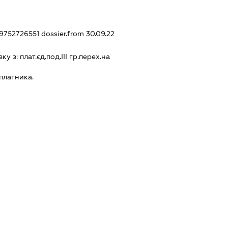
89752726551
dossier.from 30.09.22
зку з:
плат.єд.под.III гр.перех.на
платника.