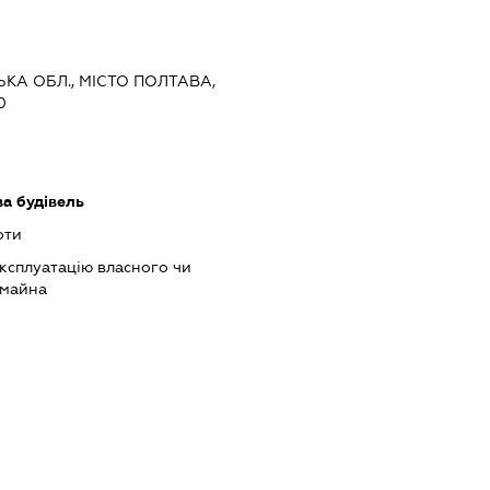
ЬКА ОБЛ., МІСТО ПОЛТАВА,
0
ва будівель
оти
ксплуатацію власного чи
 майна