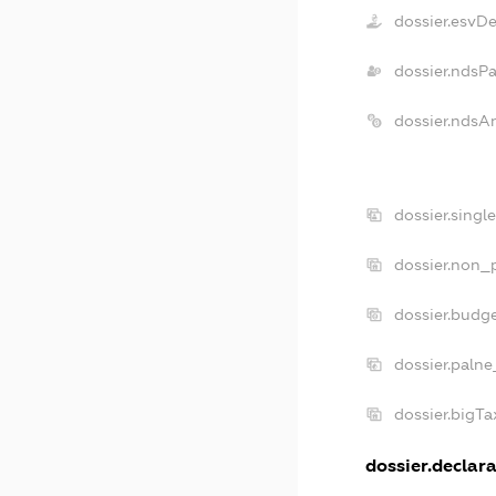
dossier.esvD
dossier.ndsP
dossier.ndsA
dossier.singl
dossier.non_p
dossier.budg
dossier.palne
dossier.bigT
dossier.declara