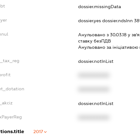
ebt
dossier.missingData
ayer
dossier.yes
dossier.ndsInn 3
nnul
Анульовано з 30.03.18 у зв'я
ставку безПДВ
Анульовано за iнiцiативою 
e_tax_reg
dossier.notInList
rofit
XXXXXXXXXX
et_dotation
XXXXXXXXXX
_akciz
dossier.notInList
axPayerReg
XXXXXXXXXX
tions.title
2017