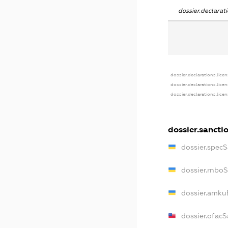
dossier.declara
dossier.declarations.lice
dossier.declarations.lice
dossier.declarations.lice
dossier.sancti
dossier.spec
dossier.rnbo
dossier.amku
dossier.ofacS