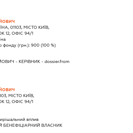
ІЙОВИЧ
ЇНА, 01103, МІСТО КИЇВ,
 12, ОФІС 94/1
їна
о фонду (грн.):
900
(100 %)
ІЙОВИЧ
-
КЕРІВНИК
- dossier.from
ІЙОВИЧ
103, МІСТО КИЇВ,
 12, ОФІС 94/1
ирішальний вплив
Й БЕНЕФІЦІАРНИЙ ВЛАСНИК