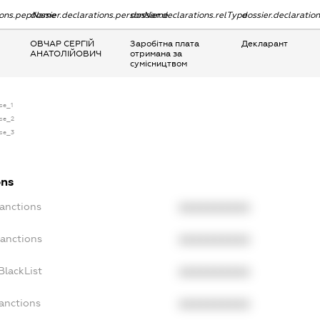
tions.pepName
dossier.declarations.personName
dossier.declarations.relType
dossier.declaratio
ОВЧАР СЕРГІЙ
Заробітна плата
Декларант
АНАТОЛІЙОВИЧ
отримана за
сумісництвом
nse_1
nse_2
nse_3
ons
Sanctions
XXXXXXXXXX
Sanctions
XXXXXXXXXX
BlackList
XXXXXXXXXX
anctions
XXXXXXXXXX