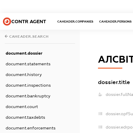
CONTR AGENT
CAHEADER.COMPANIES
CAHEADER.PERSONS
CAHEADER.SEARCH
document.dossier
АЛСВІ
document.statements
document.history
dossier.title
document.inspections
dossier.fullN
document.bankruptcy
document.court
dossier.opfS
document.taxdebts
dossier.edrpo
document.enforcements