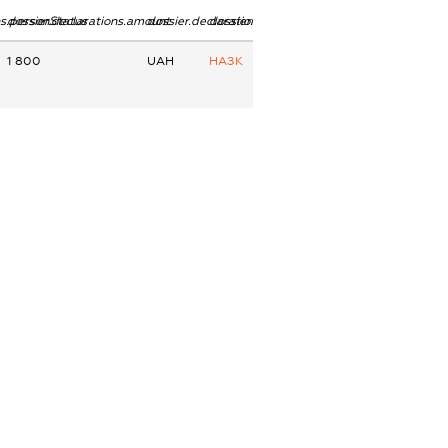
ns.personStatus
dossier.declarations.amount
dossier.declarations.currency
dossier.declarations.source
1 800
UAH
НАЗК