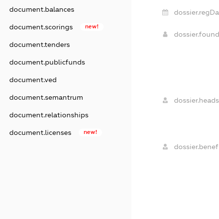
document.balances
dossier.regDa
document.scorings
new!
dossier.foun
document.tenders
document.publicfunds
document.ved
document.semantrum
dossier.heads
document.relationships
document.licenses
new!
dossier.benefi