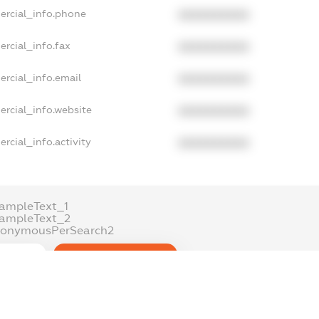
ercial_info.phone
XXXXXXXXXX
rcial_info.fax
XXXXXXXXXX
rcial_info.email
XXXXXXXXXX
ercial_info.website
XXXXXXXXXX
rcial_info.activity
XXXXXXXXXX
ampleText_1
xampleText_2
nonymousPerSearch2
DETAILS
FREEMIUM.REGISTER