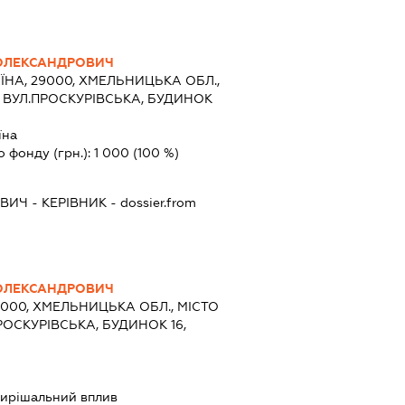
ОЛЕКСАНДРОВИЧ
ЇНА, 29000, ХМЕЛЬНИЦЬКА ОБЛ.,
 ВУЛ.ПРОСКУРІВСЬКА, БУДИНОК
їна
о фонду (грн.):
1 000
(100 %)
ОВИЧ
-
КЕРІВНИК
- dossier.from
ОЛЕКСАНДРОВИЧ
9000, ХМЕЛЬНИЦЬКА ОБЛ., МІСТО
ОСКУРІВСЬКА, БУДИНОК 16,
ирішальний вплив