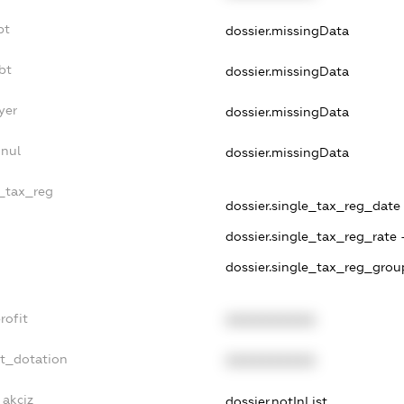
bt
dossier.missingData
bt
dossier.missingData
yer
dossier.missingData
nnul
dossier.missingData
e_tax_reg
dossier.single_tax_reg_date -
dossier.single_tax_reg_rate 
dossier.single_tax_reg_grou
rofit
XXXXXXXXXX
et_dotation
XXXXXXXXXX
_akciz
dossier.notInList