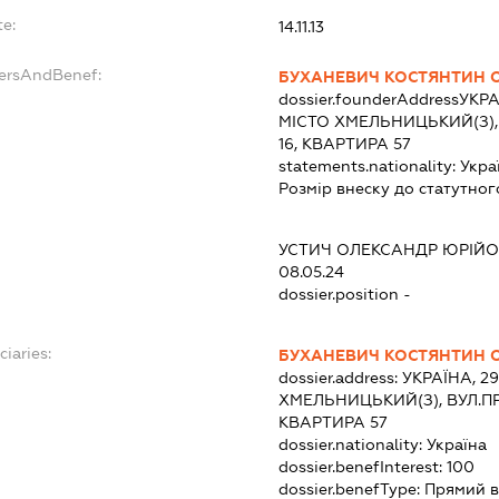
te:
14.11.13
dersAndBenef:
БУХАНЕВИЧ КОСТЯНТИН 
dossier.founderAddress
УКРА
МІСТО ХМЕЛЬНИЦЬКИЙ(З),
16, КВАРТИРА 57
statements.nationality:
Укра
Розмір внеску до статутног
:
УСТИЧ ОЛЕКСАНДР ЮРІЙ
08.05.24
dossier.position -
ciaries:
БУХАНЕВИЧ КОСТЯНТИН 
dossier.address:
УКРАЇНА, 2
ХМЕЛЬНИЦЬКИЙ(З), ВУЛ.ПР
КВАРТИРА 57
dossier.nationality:
Україна
dossier.benefInterest:
100
dossier.benefType:
Прямий в