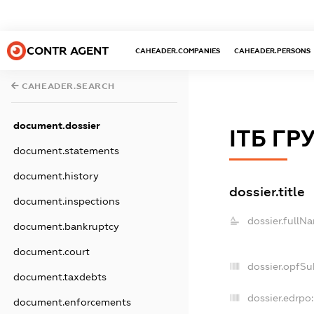
CONTR AGENT
CAHEADER.COMPANIES
CAHEADER.PERSONS
CAHEADER.SEARCH
document.dossier
ІТБ ГР
document.statements
document.history
dossier.title
document.inspections
dossier.fullN
document.bankruptcy
document.court
dossier.opfSu
document.taxdebts
dossier.edrpo:
document.enforcements