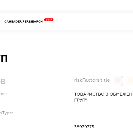
BETA
CAHEADER.PERSSEARCH
УП
riskFactors.title
0
ame:
ТОВАРИСТВО З ОБМЕЖЕНО
ГРУП"
bType:
-
38979775