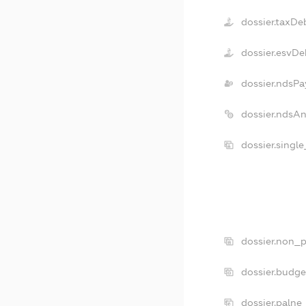
dossier.taxDe
dossier.esvDe
dossier.ndsPa
dossier.ndsA
dossier.singl
dossier.non_p
dossier.budg
dossier.palne