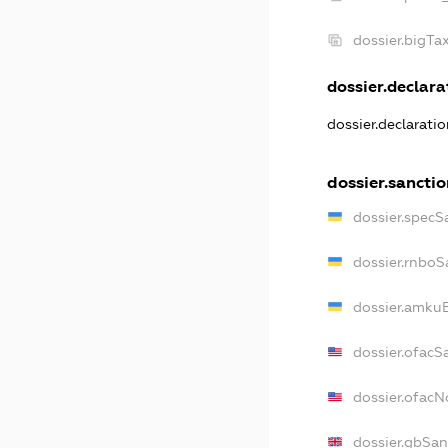
dossier.bigT
dossier.declarat
dossier.declarati
dossier.sancti
dossier.specS
dossier.rnboS
dossier.amkuB
dossier.ofacS
dossier.ofac
dossier.gbSan