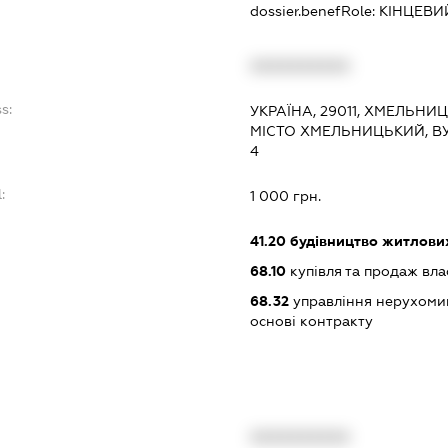
dossier.benefRole:
КІНЦЕВИ
:
XXXXXXXXXX
s:
УКРАЇНА, 29011, ХМЕЛЬНИ
МІСТО ХМЕЛЬНИЦЬКИЙ, ВУ
4
:
1 000 грн.
41.20
будівництво житлових
68.10
купівля та продаж вл
68.32
управління нерухоми
основі контракту
XXXXXXXXXX