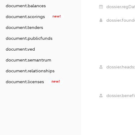
document.balances
dossier.regDa
document.scorings
new!
dossier.foun
document.tenders
document.publicfunds
document.ved
document.semantrum
dossier.heads
document.relationships
document.licenses
new!
dossier.benefi