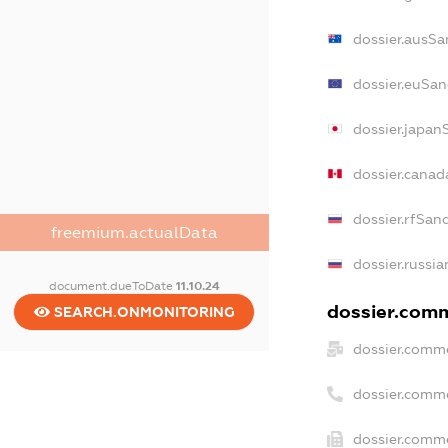
dossier.ausSa
dossier.euSan
dossier.japan
dossier.cana
dossier.rfSan
freemium.actualData
dossier.russia
document.dueToDate
11.10.24
dossier.comm
SEARCH.ONMONITORING
dossier.comme
dossier.comm
dossier.comme