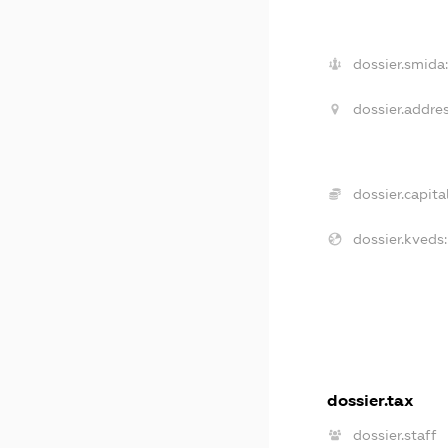
dossier.smida
dossier.addres
dossier.capital
dossier.kveds:
dossier.tax
dossier.staff