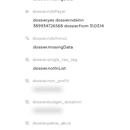
dossier.ndsPayer
dossier.yes
dossier.ndsInn
389934726568
dossier.from 31.03.14
dossier.ndsAnnul
dossier.missingData
dossier.single_tax_reg
dossier.notInList
dossier.non_profit
XXXXXXXXXX
dossier.budget_dotation
XXXXXXXXXX
dossier.palne_akciz