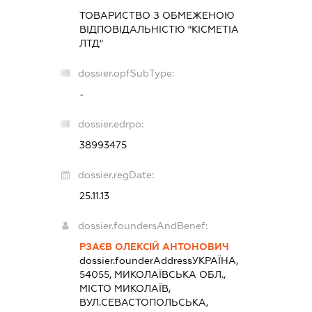
ТОВАРИСТВО З ОБМЕЖЕНОЮ
ВІДПОВІДАЛЬНІСТЮ "КІСМЕТІА
ЛТД"
dossier.opfSubType:
-
dossier.edrpo:
38993475
dossier.regDate:
25.11.13
dossier.foundersAndBenef:
РЗАЄВ ОЛЕКСІЙ АНТОНОВИЧ
dossier.founderAddress
УКРАЇНА,
54055, МИКОЛАЇВСЬКА ОБЛ.,
МІСТО МИКОЛАЇВ,
ВУЛ.СЕВАСТОПОЛЬСЬКА,