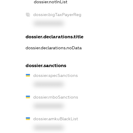
dossier.notInList
dossier.bigTaxPayerReg
XXXXXXXXXX
dossier.declarations.title
dossier.declarations.noData
dossier.sanctions
dossier.specSanctions
XXXXXXXXXX
dossier.rnboSanctions
XXXXXXXXXX
dossier.amkuBlackList
XXXXXXXXXX