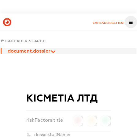
CAHEADER.GETTEST
CAHEADER.SEARCH
document.dossier
КІСМЕТІА ЛТД
riskFactors.title
0
0
0
dossier.fullName: