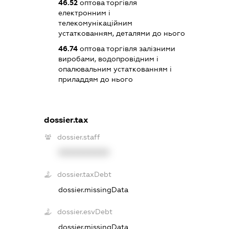
46.52
оптова торгівля
електронним і
телекомунікаційним
устаткованням, деталями до нього
46.74
оптова торгівля залізними
виробами, водопровідним і
опалювальним устаткованням і
приладдям до нього
dossier.tax
dossier.staff
XXXXXXXXXX
dossier.taxDebt
dossier.missingData
dossier.esvDebt
dossier.missingData