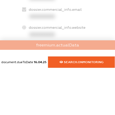
dossier.commercial_info.email
XXXXXXXXXX
dossier.commercial_info.website
XXXXXXXXXX
freemium.actualData
dossier.commercial_info.activity
XXXXXXXXXX
document.dueToDate
16.04.25
SEARCH.ONMONITORING
freemium.exampleText_1
freemium.exampleText_2
freemium.anonymousPerSearch2
FREEMIUM.DETAILS
FREEMIUM.REGISTER