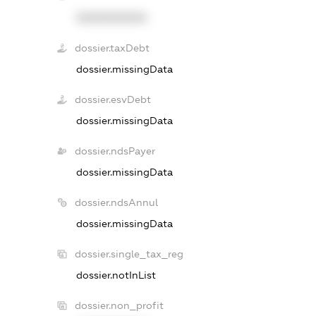
XXXXXXXXXX
dossier.taxDebt
dossier.missingData
dossier.esvDebt
dossier.missingData
dossier.ndsPayer
dossier.missingData
dossier.ndsAnnul
dossier.missingData
dossier.single_tax_reg
dossier.notInList
dossier.non_profit