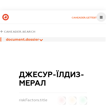
CAHEADER.GETTEST
CAHEADER.SEARCH
document.dossier
ДЖЕСУР-ЇЛДИЗ-
МЕРАЛ
riskFactors.title
0
0
0