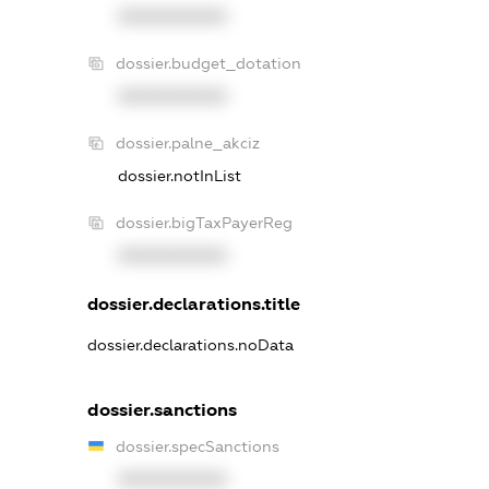
XXXXXXXXXX
dossier.budget_dotation
XXXXXXXXXX
dossier.palne_akciz
dossier.notInList
dossier.bigTaxPayerReg
XXXXXXXXXX
dossier.declarations.title
dossier.declarations.noData
dossier.sanctions
dossier.specSanctions
XXXXXXXXXX