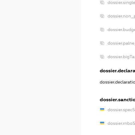
dossier.sing
dossier.non_
dossier.budg
dossier.palne
dossier.bigT
dossier.declara
dossier.declarat
dossier.sancti
dossier.spec
dossier.rnbo