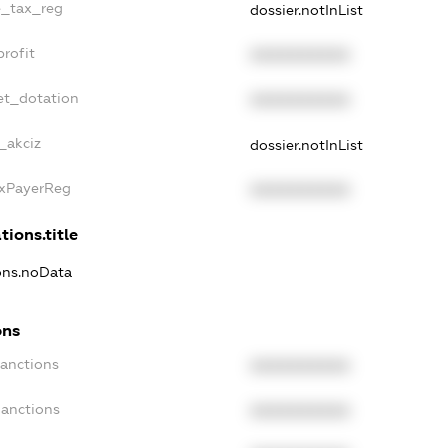
le_tax_reg
dossier.notInList
profit
XXXXXXXXXX
et_dotation
XXXXXXXXXX
_akciz
dossier.notInList
axPayerReg
XXXXXXXXXX
tions.title
ions.noData
ons
Sanctions
XXXXXXXXXX
Sanctions
XXXXXXXXXX