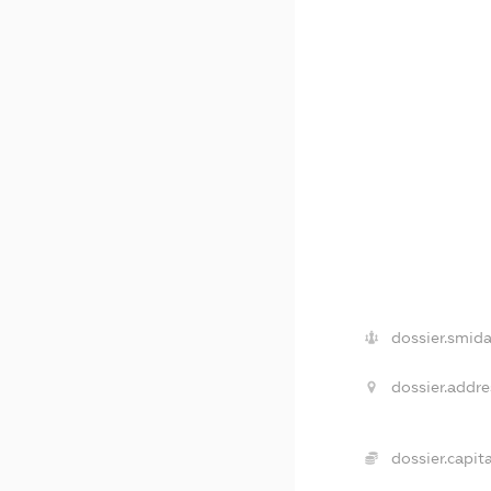
dossier.smida
dossier.addre
dossier.capita