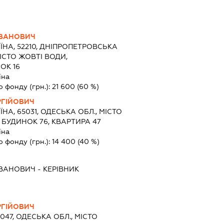
ІВАНОВИЧ
ЇНА, 52210, ДНІПРОПЕТРОВСЬКА
МІСТО ЖОВТІ ВОДИ,
ОК 16
їна
о фонду (грн.):
21 600
(60 %)
РГІЙОВИЧ
ЇНА, 65031, ОДЕСЬКА ОБЛ., МІСТО
 БУДИНОК 76, КВАРТИРА 47
їна
о фонду (грн.):
14 400
(40 %)
ІВАНОВИЧ
-
КЕРІВНИК
РГІЙОВИЧ
5047, ОДЕСЬКА ОБЛ., МІСТО