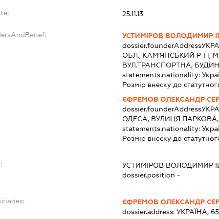
te:
25.11.13
dersAndBenef:
УСТИМІРОВ ВОЛОДИМИР 
dossier.founderAddress
УКРА
ОБЛ., КАМ'ЯНСЬКИЙ Р-Н, 
ВУЛ.ТРАНСПОРТНА, БУДИН
statements.nationality:
Укра
Розмір внеску до статутног
ЄФРЕМОВ ОЛЕКСАНДР СЕ
dossier.founderAddress
УКРА
ОДЕСА, ВУЛИЦЯ ПАРКОВА,
statements.nationality:
Укра
Розмір внеску до статутног
:
УСТИМІРОВ ВОЛОДИМИР 
dossier.position -
ciaries:
ЄФРЕМОВ ОЛЕКСАНДР СЕ
dossier.address:
УКРАЇНА, 6