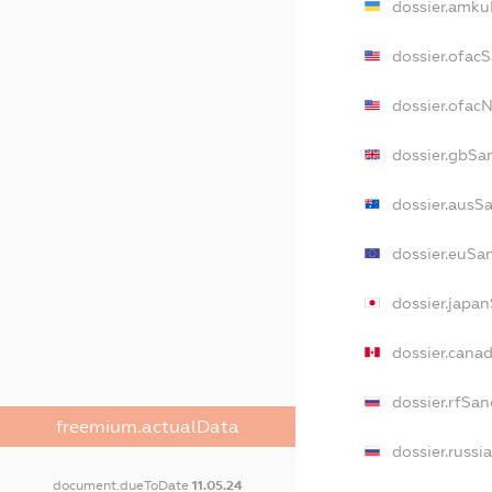
dossier.amku
dossier.ofac
dossier.ofa
dossier.gbSa
dossier.ausS
dossier.euSa
dossier.japa
dossier.cana
dossier.rfSan
freemium.actualData
dossier.russi
document.dueToDate
11.05.24