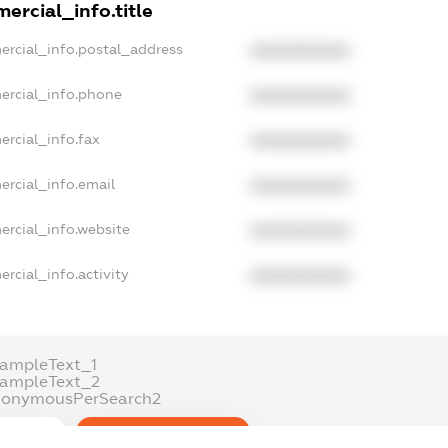
ercial_info.title
ercial_info.postal_address
XXXXXXXXXX
ercial_info.phone
XXXXXXXXXX
ercial_info.fax
XXXXXXXXXX
ercial_info.email
XXXXXXXXXX
ercial_info.website
XXXXXXXXXX
rcial_info.activity
XXXXXXXXXX
xampleText_1
xampleText_2
nonymousPerSearch2
DETAILS
FREEMIUM.REGISTER