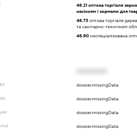
:
46.21
оптова торгівля зерн
насінням і кормами для тв
46.73
оптова торгівля дере
та санітарно-технічним об
46.90
неспеціалізована опт
XXXXXXXXXX
ebt
dossier.missingData
ebt
dossier.missingData
ayer
dossier.missingData
nnul
dossier.missingData