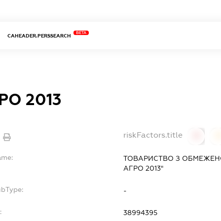
BETA
CAHEADER.PERSSEARCH
РО 2013
riskFactors.title
0
ame:
ТОВАРИСТВО З ОБМЕЖЕНО
АГРО 2013"
ubType:
-
:
38994395