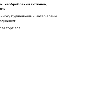
ом, необробленим тютюном,
арин
виною, будівельними матеріалами
ладнанням
ова торгівля