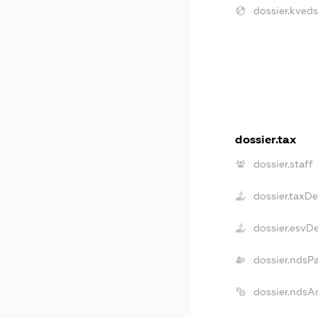
dossier.kveds
dossier.tax
dossier.staff
dossier.taxD
dossier.esvD
dossier.ndsP
dossier.ndsA