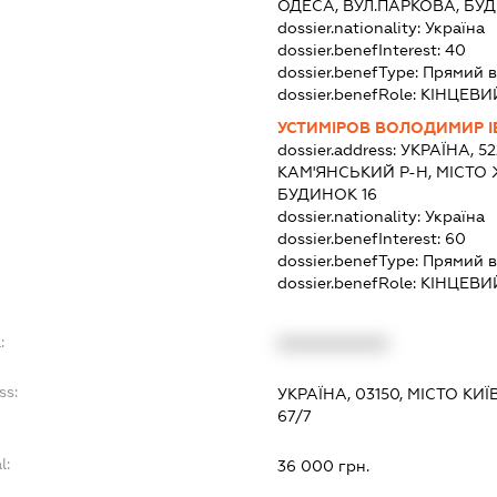
ОДЕСА, ВУЛ.ПАРКОВА, БУД
dossier.nationality:
Україна
dossier.benefInterest:
40
dossier.benefType:
Прямий в
dossier.benefRole:
КІНЦЕВИ
УСТИМІРОВ ВОЛОДИМИР 
dossier.address:
УКРАЇНА, 5
КАМ'ЯНСЬКИЙ Р-Н, МІСТО
БУДИНОК 16
dossier.nationality:
Україна
dossier.benefInterest:
60
dossier.benefType:
Прямий в
dossier.benefRole:
КІНЦЕВИ
:
XXXXXXXXXX
ss:
УКРАЇНА, 03150, МІСТО КИ
67/7
l:
36 000 грн.