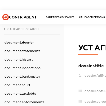
CONTR AGENT
CAHEADER.COMPANIES
CAHEADER.PERSONS
CAHEADER.SEARCH
document.dossier
УСТ АГ
document.statements
document.history
dossier.title
document.inspections
dossier.fullN
document.bankruptcy
document.court
dossier.opfS
document.taxdebts
dossier.edrpo
document.enforcements