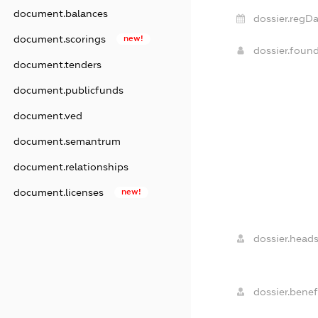
document.balances
dossier.regDa
document.scorings
new!
dossier.foun
document.tenders
document.publicfunds
document.ved
document.semantrum
document.relationships
document.licenses
new!
dossier.heads
dossier.benefi