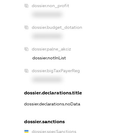
dossier.non_profit
XXXXXXXXXX
dossier.budget_dotation
XXXXXXXXXX
dossier.palne_akciz
dossier.notInList
dossier.bigTaxPayerReg
XXXXXXXXXX
dossier.declarations.title
dossier.declarations.noData
dossier.sanctions
dossier.specSanctions