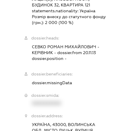
БУДИНОК 32, КВАРТИРА 121
statements.nationality:
Україна
Розмір внеску до статутного фонду
(грн.):
2 000
(100 %)
dossier.heads:
СЕВКО РОМАН МИХАЙЛОВИЧ
-
КЕРІВНИК
- dossier.from 20.11.13
dossier.position -
dossier.beneficiaries:
dossier.missingData
dossier.smida:
XXXXXXXXXX
dossier.address:
УКРАЇНА, 43000, ВОЛИНСЬКА
ОБЛ., МІСТО ЛУЦЬК, ВУЛИЦЯ