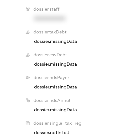
dossier.staff
XXXXXXXXXX
dossier.taxDebt
dossier.missingData
dossier.esvDebt
dossier.missingData
dossier.ndsPayer
dossier.missingData
dossier.ndsAnnul
dossier.missingData
dossier.single_tax_reg
dossier.notInList