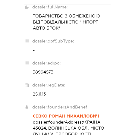
dossier.fullName:
ТОВАРИСТВО З ОБМЕЖЕНОЮ
ВІДПОВІДАЛЬНІСТЮ "ІМПОРТ
АВТО БРОК"
dossier.opfSubType:
-
dossier.edrpo:
38994573
dossier.regDate:
25.11.13
dossier.foundersAndBenef:
СЕВКО РОМАН МИХАЙЛОВИЧ
dossier.founderAddress
УКРАЇНА,
43024, ВОЛИНСЬКА ОБЛ., МІСТО
ЛУЦЬК(З), ПР.СОБОРНОСТІ,