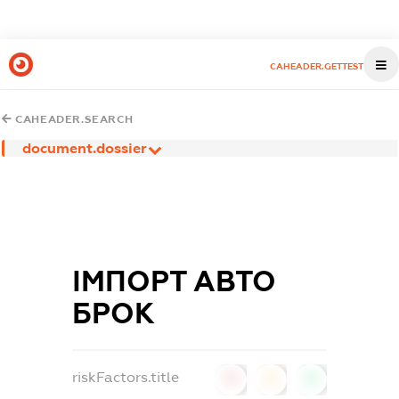
CAHEADER.GETTEST
CAHEADER.SEARCH
document.dossier
ІМПОРТ АВТО
БРОК
riskFactors.title
0
0
0