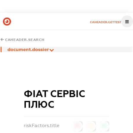
CAHEADER.GETTEST
CAHEADER.SEARCH
document.dossier
ФІАТ СЕРВІС
ПЛЮС
riskFactors.title
0
0
0