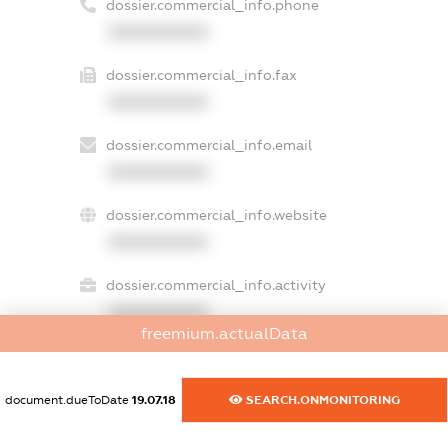
dossier.commercial_info.phone
XXXXXXXXXX
dossier.commercial_info.fax
XXXXXXXXXX
dossier.commercial_info.email
XXXXXXXXXX
dossier.commercial_info.website
XXXXXXXXXX
dossier.commercial_info.activity
XXXXXXXXXX
freemium.actualData
freemium.exampleText_1
document.dueToDate
19.07.18
SEARCH.ONMONITORING
freemium.exampleText_2
freemium.anonymousPerSearch2