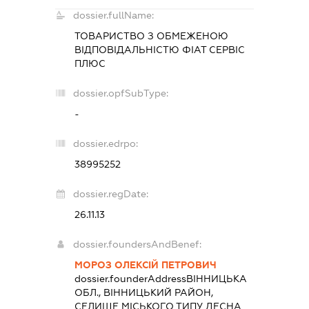
dossier.fullName:
ТОВАРИСТВО З ОБМЕЖЕНОЮ
ВІДПОВІДАЛЬНІСТЮ
ФІАТ СЕРВІС
ПЛЮС
dossier.opfSubType:
-
dossier.edrpo:
38995252
dossier.regDate:
26.11.13
dossier.foundersAndBenef:
МОРОЗ ОЛЕКСІЙ ПЕТРОВИЧ
dossier.founderAddress
ВІННИЦЬКА
ОБЛ., ВІННИЦЬКИЙ РАЙОН,
СЕЛИЩЕ МІСЬКОГО ТИПУ ДЕСНА