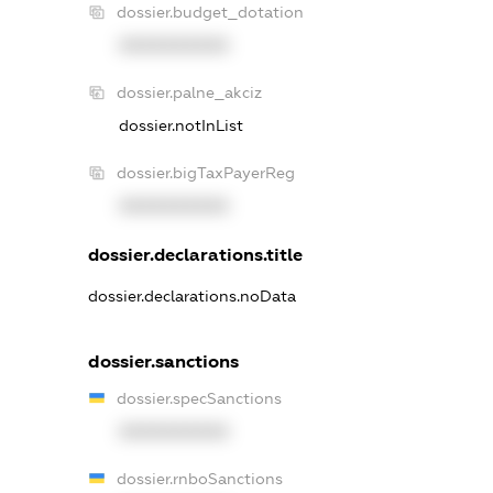
dossier.budget_dotation
XXXXXXXXXX
dossier.palne_akciz
dossier.notInList
dossier.bigTaxPayerReg
XXXXXXXXXX
dossier.declarations.title
dossier.declarations.noData
dossier.sanctions
dossier.specSanctions
XXXXXXXXXX
dossier.rnboSanctions