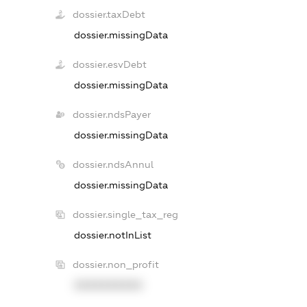
dossier.taxDebt
dossier.missingData
dossier.esvDebt
dossier.missingData
dossier.ndsPayer
dossier.missingData
dossier.ndsAnnul
dossier.missingData
dossier.single_tax_reg
dossier.notInList
dossier.non_profit
XXXXXXXXXX