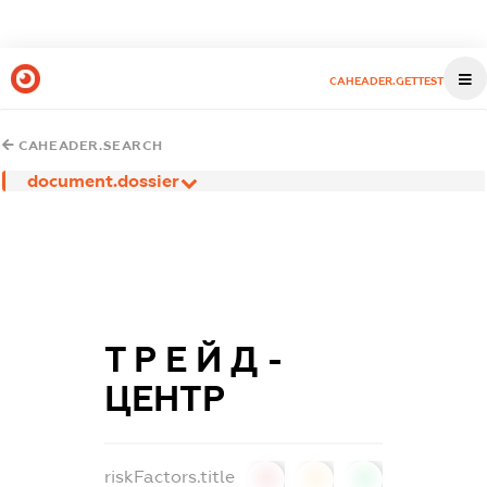
CAHEADER.GETTEST
CAHEADER.SEARCH
document.dossier
Т Р Е Й Д -
ЦЕНТР
riskFactors.title
0
0
0