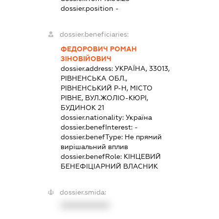
dossier.position -
dossier.beneficiaries:
ФЕДОРОВИЧ РОМАН
ЗІНОВІЙОВИЧ
dossier.address:
УКРАЇНА, 33013,
РІВНЕНСЬКА ОБЛ.,
РІВНЕНСЬКИЙ Р-Н, МІСТО
РІВНЕ, ВУЛ.ЖОЛІО-КЮРІ,
БУДИНОК 21
dossier.nationality:
Україна
dossier.benefInterest:
-
dossier.benefType:
Не прямий
вирішальний вплив
dossier.benefRole:
КІНЦЕВИЙ
БЕНЕФІЦІАРНИЙ ВЛАСНИК
dossier.smida:
XXXXXXXXXX