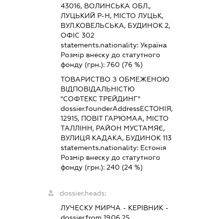
43016, ВОЛИНСЬКА ОБЛ.,
ЛУЦЬКИЙ Р-Н, МІСТО ЛУЦЬК,
ВУЛ.КОВЕЛЬСЬКА, БУДИНОК 2,
ОФІС 302
statements.nationality:
Україна
Розмір внеску до статутного
фонду (грн.):
760
(76 %)
ТОВАРИСТВО З ОБМЕЖЕНОЮ
ВІДПОВІДАЛЬНІСТЮ
"СОФТЕКС ТРЕЙДИНГ"
dossier.founderAddress
ЕСТОНІЯ,
12915, ПОВІТ ГАР'ЮМАА, МІСТО
ТАЛЛІНН, РАЙОН МУСТАМЯЄ,
ВУЛИЦЯ КАДАКА, БУДИНОК 113
statements.nationality:
Естонія
Розмір внеску до статутного
фонду (грн.):
240
(24 %)
dossier.heads:
ЛУЧЕСКУ МИРЧА
-
КЕРІВНИК
-
dossier.from 19.06.25