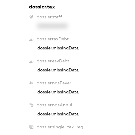
dossier.tax
dossier.staff
XXXXXXXXXX
dossier.taxDebt
dossier.missingData
dossier.esvDebt
dossier.missingData
dossier.ndsPayer
dossier.missingData
dossier.ndsAnnul
dossier.missingData
dossier.single_tax_reg