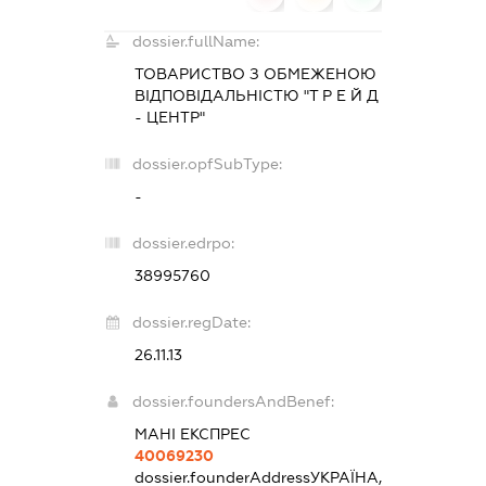
dossier.fullName:
ТОВАРИСТВО З ОБМЕЖЕНОЮ
ВІДПОВІДАЛЬНІСТЮ "Т Р Е Й Д
- ЦЕНТР"
dossier.opfSubType:
-
dossier.edrpo:
38995760
dossier.regDate:
26.11.13
dossier.foundersAndBenef:
МАНІ ЕКСПРЕС
40069230
dossier.founderAddress
УКРАЇНА,