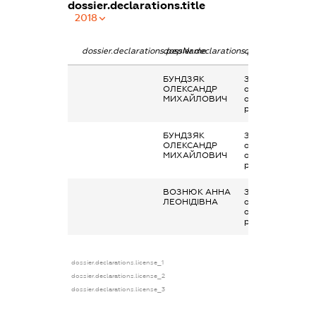
dossier.declarations.title
2018
dossier.declarations.pepName
dossier.declarations.personName
dossier.declarati
БУНДЗЯК
Заробітна плата
ОЛЕКСАНДР
отримана за
МИХАЙЛОВИЧ
основним місцем
роботи
БУНДЗЯК
Заробітна плата
ОЛЕКСАНДР
отримана за
МИХАЙЛОВИЧ
основним місцем
роботи
ВОЗНЮК АННА
Заробітна плата
ЛЕОНІДІВНА
отримана за
основним місцем
роботи
dossier.declarations.license_1
dossier.declarations.license_2
dossier.declarations.license_3