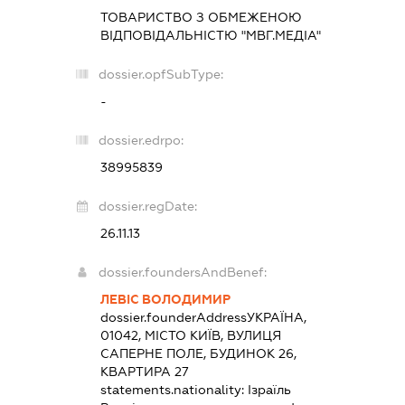
ТОВАРИСТВО З ОБМЕЖЕНОЮ
ВІДПОВІДАЛЬНІСТЮ "МВГ.МЕДІА"
dossier.opfSubType:
-
dossier.edrpo:
38995839
dossier.regDate:
26.11.13
dossier.foundersAndBenef:
ЛЕВІС ВОЛОДИМИР
dossier.founderAddress
УКРАЇНА,
01042, МІСТО КИЇВ, ВУЛИЦЯ
САПЕРНЕ ПОЛЕ, БУДИНОК 26,
КВАРТИРА 27
statements.nationality:
Ізраїль