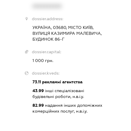
XXXXXXXXXX
dossier.address:
УКРАЇНА, 03680, МІСТО КИЇВ,
ВУЛИЦЯ КАЗИМИРА МАЛЕВИЧА,
БУДИНОК 86-Г
dossier.capital:
1 000 грн.
dossier.kveds:
73.11
рекламні агентства
43.99
інші спеціалізовані
будівельні роботи, н.в.і.у.
82.99
надання інших допоміжних
комерційних послуг, н.в.і.у.