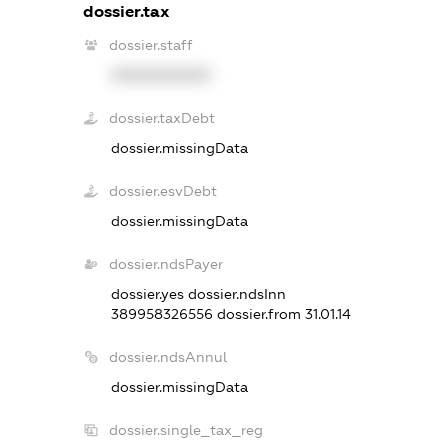
dossier.tax
dossier.staff
XXXXXXXXXX
dossier.taxDebt
dossier.missingData
dossier.esvDebt
dossier.missingData
dossier.ndsPayer
dossier.yes
dossier.ndsInn
389958326556
dossier.from 31.01.14
dossier.ndsAnnul
dossier.missingData
dossier.single_tax_reg