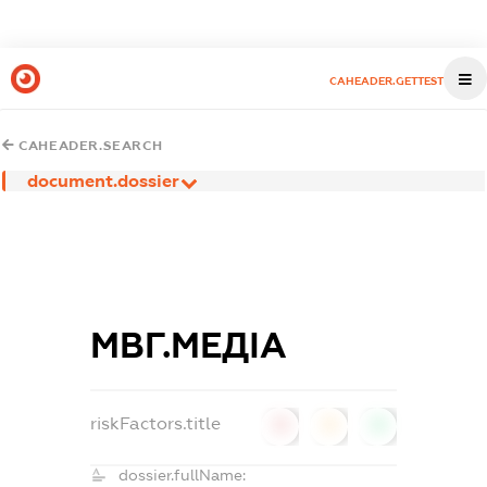
CAHEADER.GETTEST
CAHEADER.SEARCH
document.dossier
МВГ.МЕДІА
riskFactors.title
0
0
0
dossier.fullName: