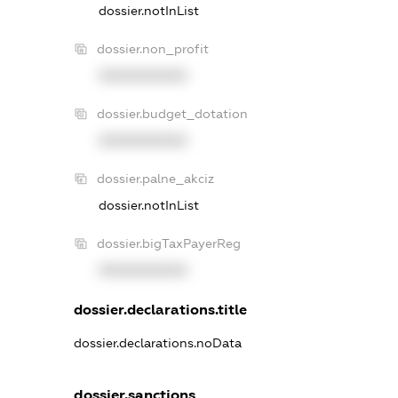
dossier.notInList
dossier.non_profit
XXXXXXXXXX
dossier.budget_dotation
XXXXXXXXXX
dossier.palne_akciz
dossier.notInList
dossier.bigTaxPayerReg
XXXXXXXXXX
dossier.declarations.title
dossier.declarations.noData
dossier.sanctions