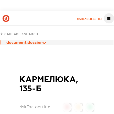
CAHEADER.GETTEST
CAHEADER.SEARCH
document.dossier
КАРМЕЛЮКА,
135-Б
riskFactors.title
0
0
0