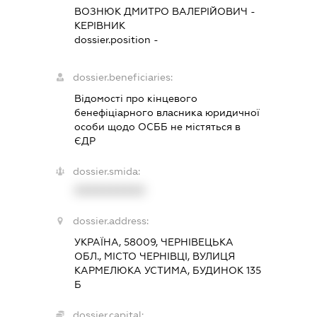
ВОЗНЮК ДМИТРО ВАЛЕРІЙОВИЧ
-
КЕРІВНИК
dossier.position -
dossier.beneficiaries:
Відомості про кінцевого
бенефіціарного власника юридичної
особи щодо ОСББ не містяться в
ЄДР
dossier.smida:
XXXXXXXXXX
dossier.address:
УКРАЇНА, 58009, ЧЕРНІВЕЦЬКА
ОБЛ., МІСТО ЧЕРНІВЦІ, ВУЛИЦЯ
КАРМЕЛЮКА УСТИМА, БУДИНОК 135
Б
dossier.capital: