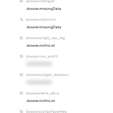
dossier.ndsPayer
dossier.missingData
dossier.ndsAnnul
dossier.missingData
dossier.single_tax_reg
dossier.notInList
dossier.non_profit
XXXXXXXXXX
dossier.budget_dotation
XXXXXXXXXX
dossier.palne_akciz
dossier.notInList
dossier.bigTaxPayerReg