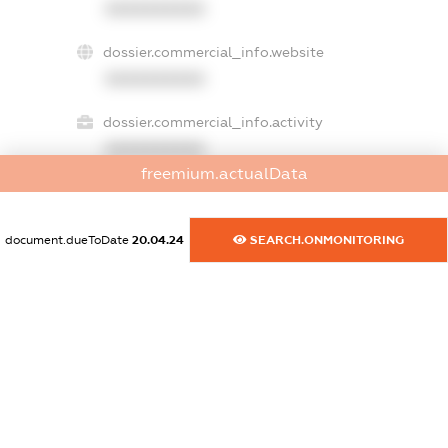
XXXXXXXXXX
dossier.commercial_info.website
XXXXXXXXXX
dossier.commercial_info.activity
XXXXXXXXXX
freemium.actualData
freemium.exampleText_1
document.dueToDate
20.04.24
SEARCH.ONMONITORING
freemium.exampleText_2
freemium.anonymousPerSearch2
FREEMIUM.DETAILS
FREEMIUM.REGISTER