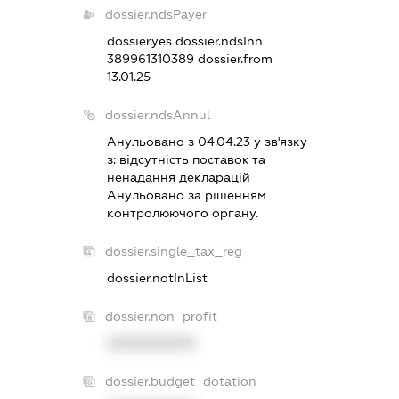
dossier.ndsPayer
dossier.yes
dossier.ndsInn
389961310389
dossier.from
13.01.25
dossier.ndsAnnul
Анульовано з 04.04.23 у зв'язку
з:
вiдсутнiсть поставок та
ненадання декларацiй
Анульовано за рiшенням
контролюючого органу.
dossier.single_tax_reg
dossier.notInList
dossier.non_profit
XXXXXXXXXX
dossier.budget_dotation