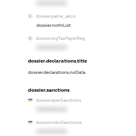
XXXXXXXXXX
dossier.palne_akciz
dossier.notInList
dossier.bigTaxPayerReg
XXXXXXXXXX
dossier.declarations.title
dossier.declarations.noData
dossier.sanctions
dossier.specSanctions
XXXXXXXXXX
dossier.rnboSanctions
XXXXXXXXXX