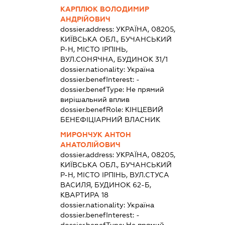
КАРПЛЮК ВОЛОДИМИР
АНДРІЙОВИЧ
dossier.address:
УКРАЇНА, 08205,
КИЇВСЬКА ОБЛ., БУЧАНСЬКИЙ
Р-Н, МІСТО ІРПІНЬ,
ВУЛ.СОНЯЧНА, БУДИНОК 31/1
dossier.nationality:
Україна
dossier.benefInterest:
-
dossier.benefType:
Не прямий
вирішальний вплив
dossier.benefRole:
КІНЦЕВИЙ
БЕНЕФІЦІАРНИЙ ВЛАСНИК
МИРОНЧУК АНТОН
АНАТОЛІЙОВИЧ
dossier.address:
УКРАЇНА, 08205,
КИЇВСЬКА ОБЛ., БУЧАНСЬКИЙ
Р-Н, МІСТО ІРПІНЬ, ВУЛ.СТУСА
ВАСИЛЯ, БУДИНОК 62-Б,
КВАРТИРА 18
dossier.nationality:
Україна
dossier.benefInterest:
-