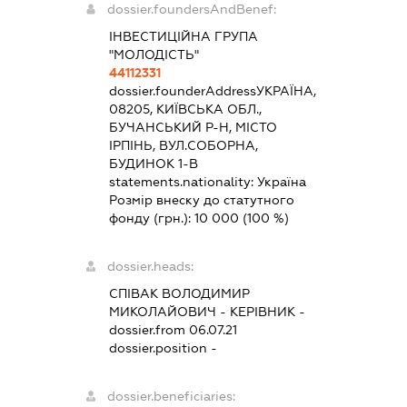
dossier.foundersAndBenef:
ІНВЕСТИЦІЙНА ГРУПА
"МОЛОДІСТЬ"
44112331
dossier.founderAddress
УКРАЇНА,
08205, КИЇВСЬКА ОБЛ.,
БУЧАНСЬКИЙ Р-Н, МІСТО
ІРПІНЬ, ВУЛ.СОБОРНА,
БУДИНОК 1-В
statements.nationality:
Україна
Розмір внеску до статутного
фонду (грн.):
10 000
(100 %)
dossier.heads:
СПІВАК ВОЛОДИМИР
МИКОЛАЙОВИЧ
-
КЕРІВНИК
-
dossier.from 06.07.21
dossier.position -
dossier.beneficiaries: