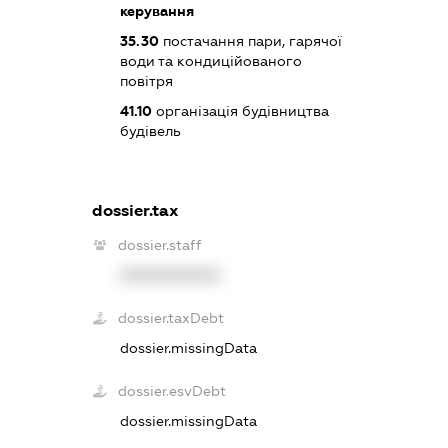
керування
35.30
постачання пари, гарячої
води та кондиційованого
повітря
41.10
організація будівництва
будівель
dossier.tax
dossier.staff
XXXXXXXXXX
dossier.taxDebt
dossier.missingData
dossier.esvDebt
dossier.missingData