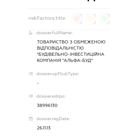
riskFactors.title
0
0
0
dossier.fullName:
ТОВАРИСТВО З ОБМЕЖЕНОЮ
ВІДПОВІДАЛЬНІСТЮ
"БУДІВЕЛЬНО-ІНВЕСТИЦІЙНА
КОМПАНІЯ "АЛЬФА-БУД"
dossier.opfSubType:
-
dossier.edrpo:
38996130
dossier.regDate:
26.11.13