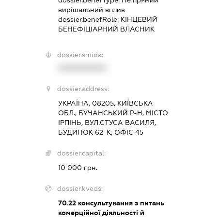
dossier.benefType:
Не прямий
вирішальний вплив
dossier.benefRole:
КІНЦЕВИЙ
БЕНЕФІЦІАРНИЙ ВЛАСНИК
dossier.smida:
XXXXXXXXXX
dossier.address:
УКРАЇНА, 08205, КИЇВСЬКА
ОБЛ., БУЧАНСЬКИЙ Р-Н, МІСТО
ІРПІНЬ, ВУЛ.СТУСА ВАСИЛЯ,
БУДИНОК 62-К, ОФІС 45
dossier.capital:
10 000 грн.
dossier.kveds:
70.22
консультування з питань
комерційної діяльності й