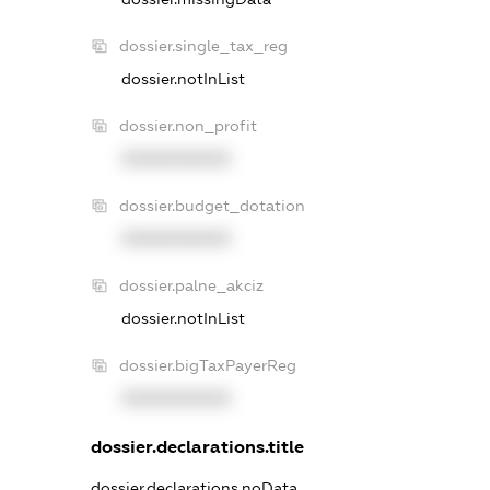
dossier.single_tax_reg
dossier.notInList
dossier.non_profit
XXXXXXXXXX
dossier.budget_dotation
XXXXXXXXXX
dossier.palne_akciz
dossier.notInList
dossier.bigTaxPayerReg
XXXXXXXXXX
dossier.declarations.title
dossier.declarations.noData