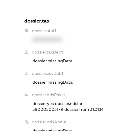
dossier.tax
dossier.staff
XXXXXXXXXX
dossier.taxDebt
dossier.missingData
dossier.esvDebt
dossier.missingData
dossier.ndsPayer
dossier.yes
dossier.ndsInn
390005003179
dossier.from 31.01.14
dossier.ndsAnnul
dossier.missingData