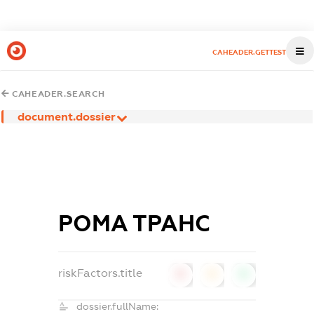
CAHEADER.GETTEST
CAHEADER.SEARCH
document.dossier
РОМА ТРАНС
riskFactors.title
0
0
0
dossier.fullName: