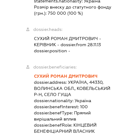
statements.nationality:
Україна
Розмір внеску до статутного фонду
(грн.):
750 000
(100 %)
dossier.heads:
СУХИЙ РОМАН ДМИТРОВИЧ
-
КЕРІВНИК
- dossier.from 28.11.13
dossier.position -
dossier.beneficiaries:
СУХИЙ РОМАН ДМИТРОВИЧ
dossier.address:
УКРАЇНА, 44330,
ВОЛИНСЬКА ОБЛ., КОВЕЛЬСЬКИЙ
Р-Н, СЕЛО ГУЩА
dossier.nationality:
Україна
dossier.benefInterest:
100
dossier.benefType:
Прямий
вирішальний вплив
dossier.benefRole:
КІНЦЕВИЙ
БЕНЕФІЦІАРНИЙ ВЛАСНИК