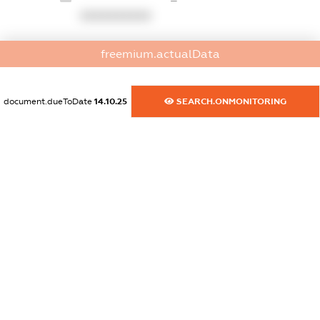
XXXXXXXXXX
dossier.commercial_info.website
freemium.actualData
XXXXXXXXXX
dossier.commercial_info.activity
document.dueToDate
14.10.25
SEARCH.ONMONITORING
XXXXXXXXXX
freemium.exampleText_1
freemium.exampleText_2
freemium.anonymousPerSearch2
FREEMIUM.DETAILS
FREEMIUM.REGISTER