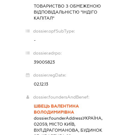
ТОВАРИСТВО З ОБМЕЖЕНОЮ
ВІДПОВІДАЛЬНІСТЮ "ІНДІГО
КАПІТАЛ"
dossier.opfSubType:
-
dossier.edrpo:
39005823
dossier.regDate:
02.12.13
dossier.foundersAndBenef:
ШВЕЦЬ ВАЛЕНТИНА
ВОЛОДИМИРІВНА
dossier.founderAddress
УКРАЇНА,
02059, МІСТО КИЇВ,
ВУЛ.ДРАГОМАНОВА, БУДИНОК