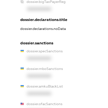
dossier.bigTaxPayerReg
XXXXXXXXXX
dossier.declarations.title
dossier.declarations.noData
dossier.sanctions
dossier.specSanctions
XXXXXXXXXX
dossier.rnboSanctions
XXXXXXXXXX
dossier.amkuBlackList
XXXXXXXXXX
dossier.ofacSanctions