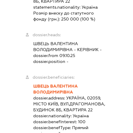
8Б, КВАРТИРА 22
statements.nationality:
Україна
Розмір внеску до статутного
фонду (грн.):
250 000
(100 %)
dossier.heads:
ШВЕЦЬ ВАЛЕНТИНА
ВОЛОДИМИРІВНА
-
КЕРІВНИК
-
dossier.from 09.10.25
dossier.position -
dossier.beneficiaries:
ШВЕЦЬ ВАЛЕНТИНА
ВОЛОДИМИРІВНА
dossier.address:
УКРАЇНА, 02059,
МІСТО КИЇВ, ВУЛ.ДРАГОМАНОВА,
БУДИНОК 8Б, КВАРТИРА 22
dossier.nationality:
Україна
dossier.benefInterest:
100
dossier.benefType:
Прямий