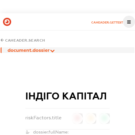
CAHEADER.GETTEST
CAHEADER.SEARCH
document.dossier
ІНДІГО КАПІТАЛ
riskFactors.title
0
0
0
dossier.fullName: