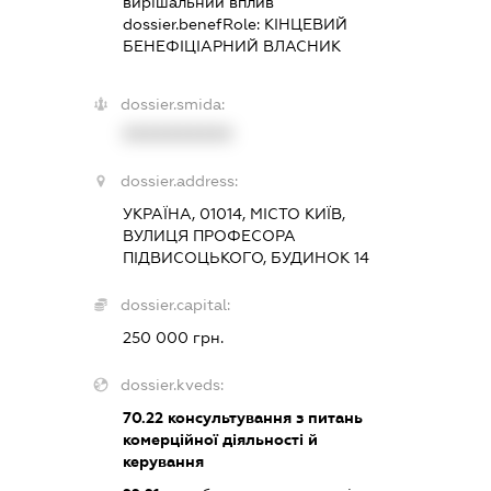
вирішальний вплив
dossier.benefRole:
КІНЦЕВИЙ
БЕНЕФІЦІАРНИЙ ВЛАСНИК
dossier.smida:
XXXXXXXXXX
dossier.address:
УКРАЇНА, 01014, МІСТО КИЇВ,
ВУЛИЦЯ ПРОФЕСОРА
ПІДВИСОЦЬКОГО, БУДИНОК 14
dossier.capital:
250 000 грн.
dossier.kveds:
70.22
консультування з питань
комерційної діяльності й
керування