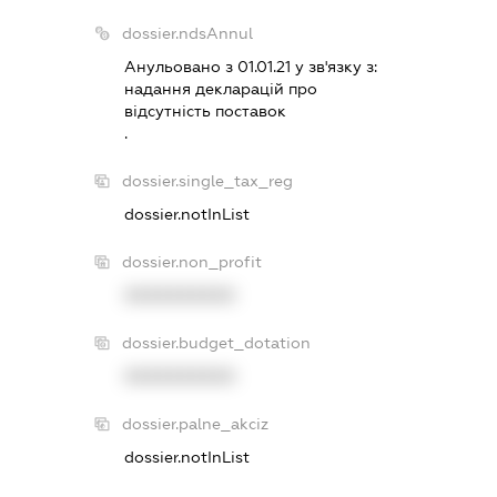
dossier.ndsAnnul
Анульовано з 01.01.21 у зв'язку з:
надання декларацiй про
вiдсутнiсть поставок
.
dossier.single_tax_reg
dossier.notInList
dossier.non_profit
XXXXXXXXXX
dossier.budget_dotation
XXXXXXXXXX
dossier.palne_akciz
dossier.notInList