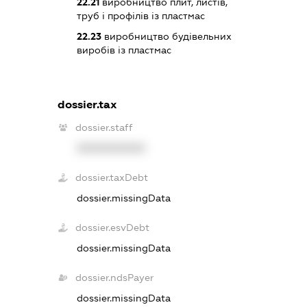
22.21
виробництво плит, листів,
труб і профілів із пластмас
22.23
виробництво будівельних
виробів із пластмас
dossier.tax
dossier.staff
XXXXXXXXXX
dossier.taxDebt
dossier.missingData
dossier.esvDebt
dossier.missingData
dossier.ndsPayer
dossier.missingData