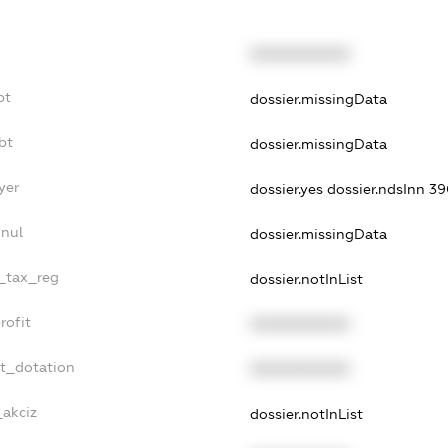
XXXXXXXXXX
bt
dossier.missingData
bt
dossier.missingData
yer
dossier.yes
dossier.ndsInn 
nnul
dossier.missingData
e_tax_reg
dossier.notInList
rofit
XXXXXXXXXX
et_dotation
XXXXXXXXXX
_akciz
dossier.notInList