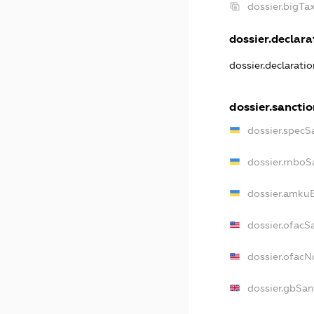
dossier.bigT
dossier.declarat
dossier.declarati
dossier.sanctio
dossier.specS
dossier.rnboS
dossier.amkuB
dossier.ofacS
dossier.ofac
dossier.gbSan