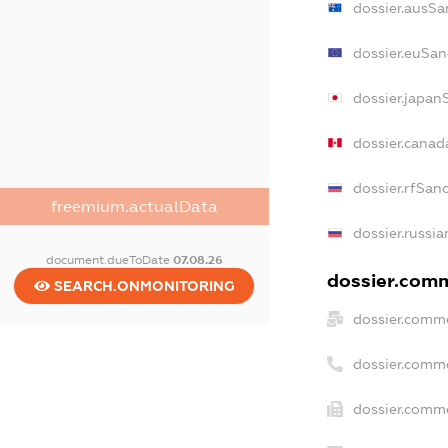
dossier.ausSa
dossier.euSan
dossier.japan
dossier.canad
dossier.rfSan
freemium.actualData
dossier.russia
document.dueToDate
07.08.26
dossier.comme
SEARCH.ONMONITORING
dossier.comme
dossier.comm
dossier.comme