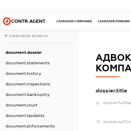
CONTR AGENT
CAHEADER.COMPANIES
CAHEADER.PERSONS
CAHEADER.SEARCH
document.dossier
АДВОК
document.statements
КОМПАН
document.history
document.inspections
dossier.title
document.bankruptcy
dossier.fullN
document.court
document.taxdebts
dossier.opfSu
document.enforcements