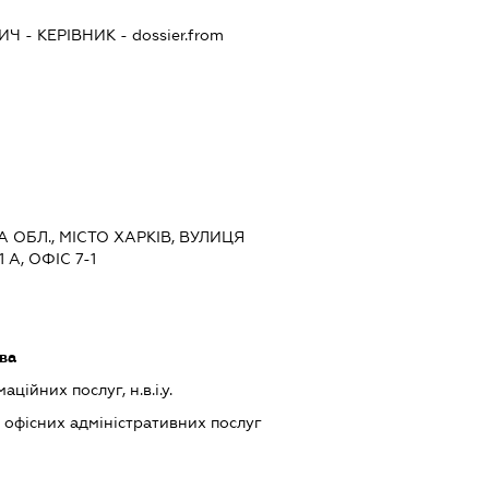
ВИЧ
-
КЕРІВНИК
- dossier.from
КА ОБЛ., МІСТО ХАРКІВ, ВУЛИЦЯ
 А, ОФІС 7-1
ава
ійних послуг, н.в.і.у.
офісних адміністративних послуг