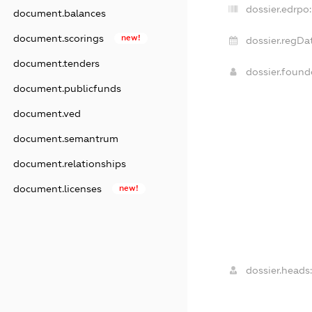
dossier.edrpo:
document.balances
document.scorings
new!
dossier.regDa
document.tenders
dossier.foun
document.publicfunds
document.ved
document.semantrum
document.relationships
document.licenses
new!
dossier.heads: