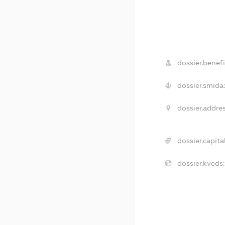
dossier.benefi
dossier.smida:
dossier.addres
dossier.capital
dossier.kveds: