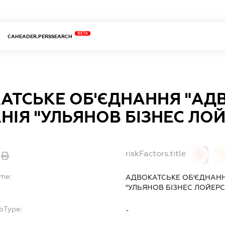
BETA
CAHEADER.PERSSEARCH
АТСЬКЕ ОБ'ЄДНАННЯ "АД
ІЯ "УЛЬЯНОВ БІЗНЕС ЛОЙ
riskFactors.title
0
ame:
АДВОКАТСЬКЕ ОБ'ЄДНАНН
"УЛЬЯНОВ БІЗНЕС ЛОЙЕРС
bType:
-