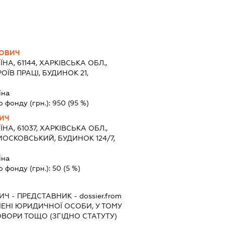
РОВИЧ
ЇНА, 61144, ХАРКІВСЬКА ОБЛ.,
ОЇВ ПРАЦІ, БУДИНОК 21,
їна
о фонду (грн.):
950
(95 %)
ВИЧ
ЇНА, 61037, ХАРКІВСЬКА ОБЛ.,
МОСКОВСЬКИЙ, БУДИНОК 124/7,
їна
о фонду (грн.):
50
(5 %)
ВИЧ
-
ПРЕДСТАВНИК
- dossier.from
ІМЕНІ ЮРИДИЧНОЇ ОСОБИ, У ТОМУ
ВОРИ ТОЩО (ЗГІДНО СТАТУТУ)