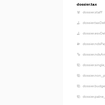
dossier.tax
dossier.staff
dossier.taxDe
dossier.esvDe
dossier.ndsPa
dossier.ndsA
dossier.singl
dossier.non_p
dossier.budg
dossier.palne