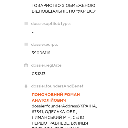
ТОВАРИСТВО З ОБМЕЖЕНОЮ
ВІДПОВІДАЛЬНІСТЮ "УКР ЕКО"
dossier.opfSubType:
-
dossier.edrpo:
39006116
dossier.regDate:
03.12.13
dossier.foundersAndBenef:
ПОНОЧОВНИЙ РОМАН
АНАТОЛІЙОВИЧ
dossier.founderAddress
УКРАЇНА,
67541, ОДЕСЬКА ОБЛ.,
ЛИМАНСЬКИЙ Р-Н, СЕЛО
ПЕРШОТРАВНЕВЕ, ВУЛИЦЯ