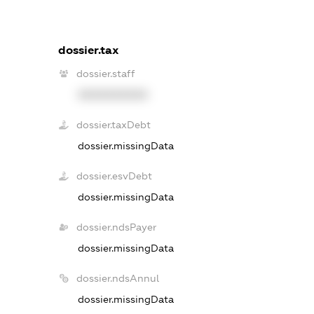
dossier.tax
dossier.staff
XXXXXXXXXX
dossier.taxDebt
dossier.missingData
dossier.esvDebt
dossier.missingData
dossier.ndsPayer
dossier.missingData
dossier.ndsAnnul
dossier.missingData