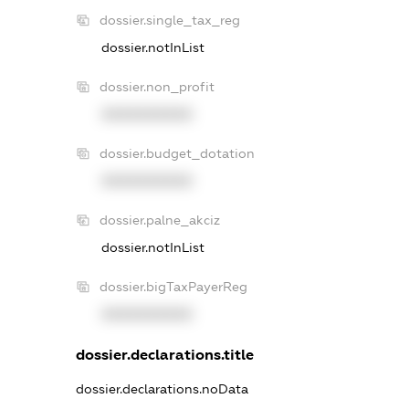
dossier.single_tax_reg
dossier.notInList
dossier.non_profit
XXXXXXXXXX
dossier.budget_dotation
XXXXXXXXXX
dossier.palne_akciz
dossier.notInList
dossier.bigTaxPayerReg
XXXXXXXXXX
dossier.declarations.title
dossier.declarations.noData