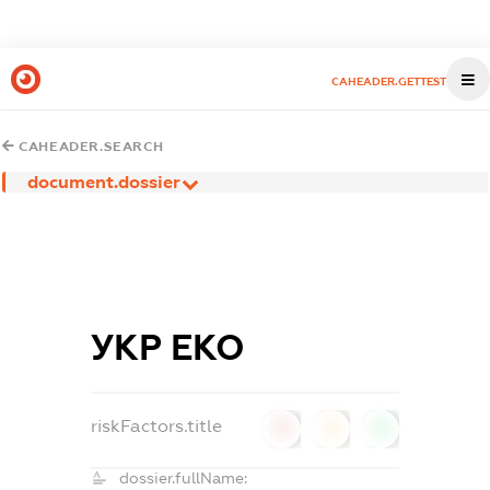
CAHEADER.GETTEST
CAHEADER.SEARCH
document.dossier
УКР ЕКО
riskFactors.title
0
0
0
dossier.fullName: