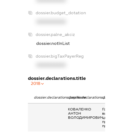
XXXXXXXXXX
dossier.budget_dotation
XXXXXXXXXX
dossier.palne_akciz
dossier.notInList
dossier.bigTaxPayerReg
XXXXXXXXXX
dossier.declarations.title
2018
dossier.declarations.pepName
dossier.declarations.personName
dossier.declarati
КОВАЛЕНКО
Гонорари та інші
АНТОН
виплати згідно з
ВОЛОДИМИРОВИЧ
цивільно-
правовим
правочинами