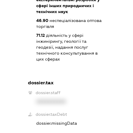
сфері інших природничих і
технічних наук
46.90
неспеціалізована оптова
торгівля
71.12
діяльність у сфері
інжинірингу, геології та
геодезії, надання послуг
технічного консультування в
цих сферах
dossier.tax
dossier.staff
XXXXXXXXXX
dossier.taxDebt
dossier.missingData