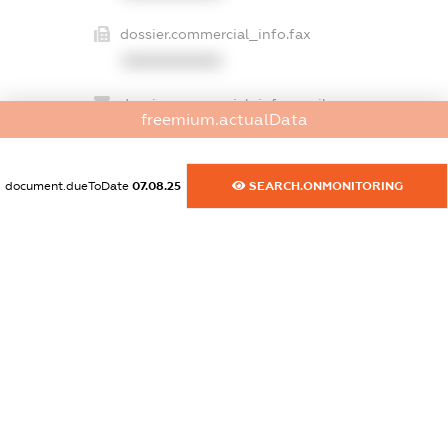
dossier.commercial_info.fax
XXXXXXXXXX
dossier.commercial_info.email
freemium.actualData
XXXXXXXXXX
dossier.commercial_info.website
document.dueToDate
07.08.25
SEARCH.ONMONITORING
XXXXXXXXXX
dossier.commercial_info.activity
XXXXXXXXXX
freemium.exampleText_1
freemium.exampleText_2
freemium.anonymousPerSearch2
FREEMIUM.DETAILS