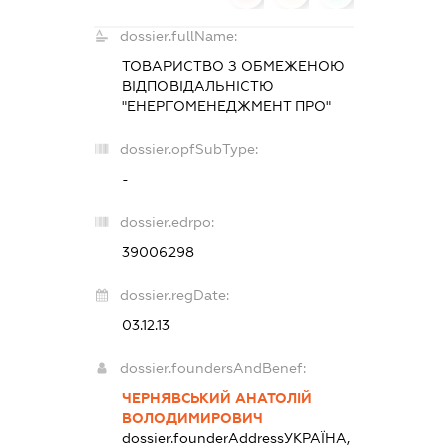
dossier.fullName:
ТОВАРИСТВО З ОБМЕЖЕНОЮ
ВІДПОВІДАЛЬНІСТЮ
"ЕНЕРГОМЕНЕДЖМЕНТ ПРО"
dossier.opfSubType:
-
dossier.edrpo:
39006298
dossier.regDate:
03.12.13
dossier.foundersAndBenef:
ЧЕРНЯВСЬКИЙ АНАТОЛІЙ
ВОЛОДИМИРОВИЧ
dossier.founderAddress
УКРАЇНА,