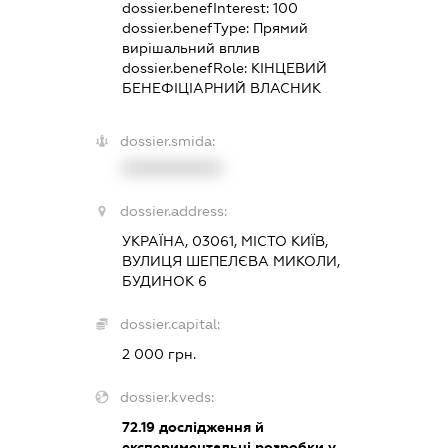
dossier.benefInterest:
100
dossier.benefType:
Прямий
вирішальний вплив
dossier.benefRole:
КІНЦЕВИЙ
БЕНЕФІЦІАРНИЙ ВЛАСНИК
dossier.smida:
XXXXXXXXXX
dossier.address:
УКРАЇНА, 03061, МІСТО КИЇВ,
ВУЛИЦЯ ШЕПЕЛЄВА МИКОЛИ,
БУДИНОК 6
dossier.capital:
2 000 грн.
dossier.kveds:
72.19
дослідження й
експериментальні розробки у