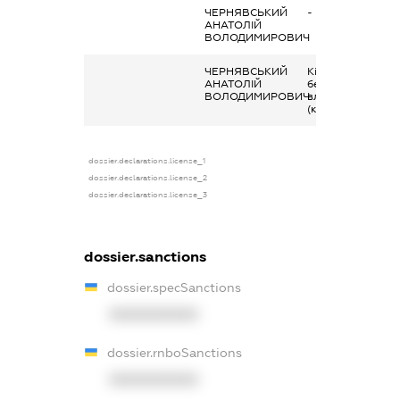
ЧЕРНЯВСЬКИЙ
-
АНАТОЛІЙ
ВОЛОДИМИРОВИЧ
ЧЕРНЯВСЬКИЙ
Кінцевий
АНАТОЛІЙ
бенефіціарний
ВОЛОДИМИРОВИЧ
власник
(контролер)
dossier.declarations.license_1
dossier.declarations.license_2
dossier.declarations.license_3
dossier.sanctions
dossier.specSanctions
XXXXXXXXXX
dossier.rnboSanctions
XXXXXXXXXX