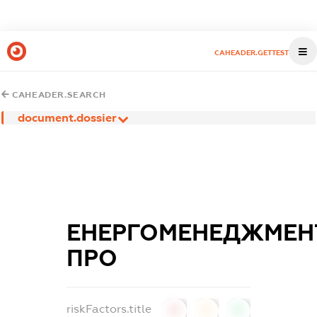
CAHEADER.GETTEST
CAHEADER.SEARCH
document.dossier
ЕНЕРГОМЕНЕДЖМЕН
ПРО
riskFactors.title
0
0
0