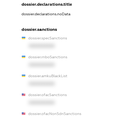
dossier.declarations.title
dossier.declarations.noData
dossier.sanctions
dossier.specSanctions
XXXXXXXXXX
dossier.rnboSanctions
XXXXXXXXXX
dossier.amkuBlackList
XXXXXXXXXX
dossier.ofacSanctions
XXXXXXXXXX
dossier.ofacNonSdnSanctions