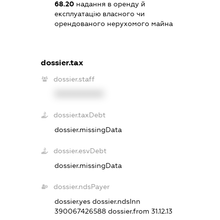
68.20
надання в оренду й
експлуатацію власного чи
орендованого нерухомого майна
dossier.tax
dossier.staff
XXXXXXXXXX
dossier.taxDebt
dossier.missingData
dossier.esvDebt
dossier.missingData
dossier.ndsPayer
dossier.yes
dossier.ndsInn
390067426588
dossier.from 31.12.13