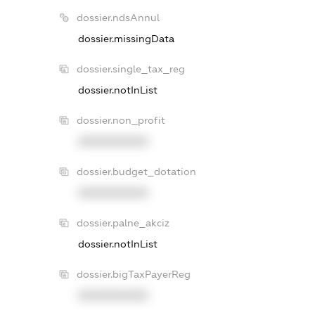
dossier.ndsAnnul
dossier.missingData
dossier.single_tax_reg
dossier.notInList
dossier.non_profit
XXXXXXXXXX
dossier.budget_dotation
XXXXXXXXXX
dossier.palne_akciz
dossier.notInList
dossier.bigTaxPayerReg
XXXXXXXXXX