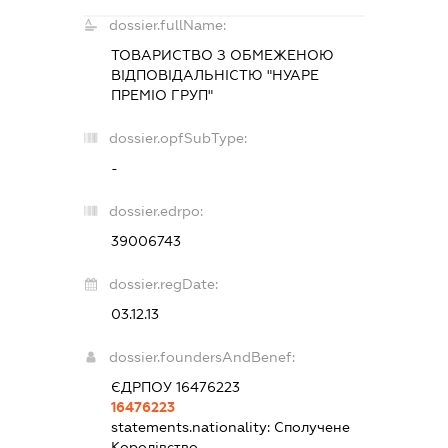
dossier.fullName:
ТОВАРИСТВО З ОБМЕЖЕНОЮ
ВІДПОВІДАЛЬНІСТЮ "НУАРЕ
ПРЕМІО ГРУП"
dossier.opfSubType:
-
dossier.edrpo:
39006743
dossier.regDate:
03.12.13
dossier.foundersAndBenef:
ЄДРПОУ 16476223
16476223
statements.nationality:
Сполучене
Королівство