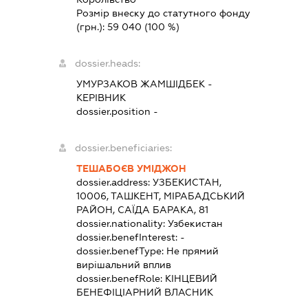
Розмір внеску до статутного фонду
(грн.):
59 040
(100 %)
dossier.heads:
УМУРЗАКОВ ЖАМШІДБЕК
-
КЕРІВНИК
dossier.position -
dossier.beneficiaries:
ТЕШАБОЄВ УМІДЖОН
dossier.address:
УЗБЕКИСТАН,
10006, ТАШКЕНТ, МІРАБАДСЬКИЙ
РАЙОН, САЇДА БАРАКА, 81
dossier.nationality:
Узбекистан
dossier.benefInterest:
-
dossier.benefType:
Не прямий
вирішальний вплив
dossier.benefRole:
КІНЦЕВИЙ
БЕНЕФІЦІАРНИЙ ВЛАСНИК