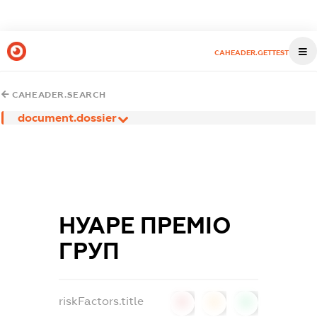
CAHEADER.GETTEST
CAHEADER.SEARCH
document.dossier
НУАРЕ ПРЕМІО
ГРУП
riskFactors.title
0
0
0