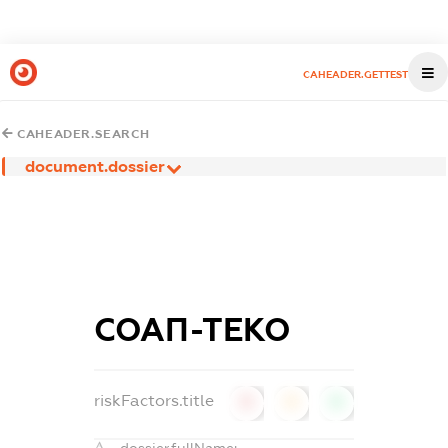
CAHEADER.GETTEST
CAHEADER.SEARCH
document.dossier
СОАП-ТЕКО
riskFactors.title
0
0
0