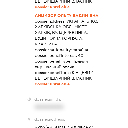
БЕНЕФІЦІАРНИЙ ВЛАСНИК
dossier.unreliable
АНЦИБОР ОЛЬГА ВАДИМІВНА
dossier.address:
УКРАЇНА, 61103,
ХАРКІВСЬКА ОБЛ., МІСТО
ХАРКІВ, ВУЛ.ДЕРЕВ'ЯНКА,
БУДИНОК 17, КОРПУС А,
КВАРТИРА 17
dossier.nationality:
Україна
dossier.benefInterest:
40
dossier.benefType:
Прямий
вирішальний вплив
dossier.benefRole:
КІНЦЕВИЙ
БЕНЕФІЦІАРНИЙ ВЛАСНИК
dossier.unreliable
dossier.smida:
XXXXXXXXXX
dossier.address:
УКРАЇНА, 61018, ХАРКІВСЬКА