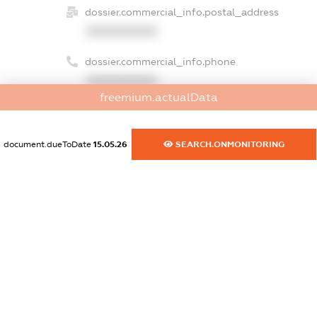
dossier.commercial_info.postal_address
XXXXXXXXXX
dossier.commercial_info.phone
XXXXXXXXXX
freemium.actualData
dossier.commercial_info.fax
XXXXXXXXXX
document.dueToDate
15.05.26
SEARCH.ONMONITORING
dossier.commercial_info.email
XXXXXXXXXX
dossier.commercial_info.website
XXXXXXXXXX
dossier.commercial_info.activity
XXXXXXXXXX