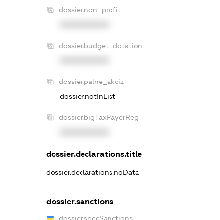
dossier.non_profit
XXXXXXXXXX
dossier.budget_dotation
XXXXXXXXXX
dossier.palne_akciz
dossier.notInList
dossier.bigTaxPayerReg
XXXXXXXXXX
dossier.declarations.title
dossier.declarations.noData
dossier.sanctions
dossier.specSanctions