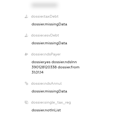
XXXXXXXXXX
dossier.taxDebt
dossier.missingData
dossier.esvDebt
dossier.missingData
dossier.ndsPayer
dossier.yes
dossier.ndsInn
390128120338
dossier.from
31.01.14
dossier.ndsAnnul
dossier.missingData
dossier.single_tax_reg
dossier.notInList