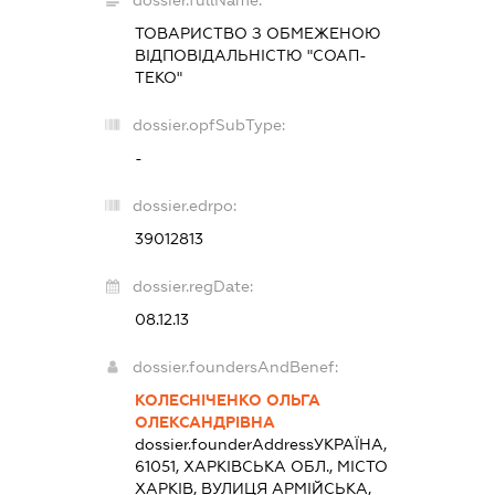
dossier.fullName:
ТОВАРИСТВО З ОБМЕЖЕНОЮ
ВІДПОВІДАЛЬНІСТЮ "СОАП-
ТЕКО"
dossier.opfSubType:
-
dossier.edrpo:
39012813
dossier.regDate:
08.12.13
dossier.foundersAndBenef:
КОЛЕСНІЧЕНКО ОЛЬГА
ОЛЕКСАНДРІВНА
dossier.founderAddress
УКРАЇНА,
61051, ХАРКІВСЬКА ОБЛ., МІСТО
ХАРКІВ, ВУЛИЦЯ АРМІЙСЬКА,