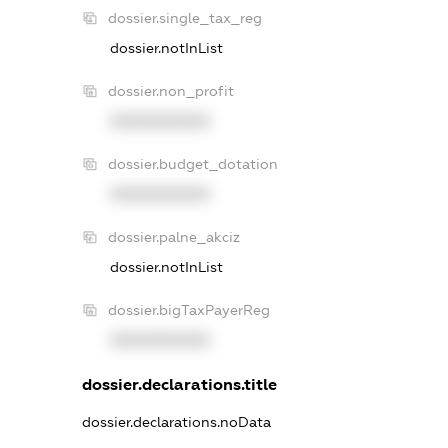
dossier.single_tax_reg
dossier.notInList
dossier.non_profit
XXXXXXXXXX
dossier.budget_dotation
XXXXXXXXXX
dossier.palne_akciz
dossier.notInList
dossier.bigTaxPayerReg
XXXXXXXXXX
dossier.declarations.title
dossier.declarations.noData