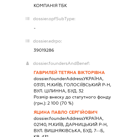
КОМПАНІЯ ТБК
dossier.opfSubType:
-
dossier.edrpo:
39019286
dossier.foundersAndBenef:
ГАВРИЛЕЙ ТЕТЯНА ВІКТОРІВНА
dossier.founderAddress
УКРАЇНА,
03131, М.КИЇВ, ГОЛОСІЇВСЬКИЙ Р-Н,
ВУЛ. ЦІЛИННА, БУД. 32
Розмір внеску до статутного фонду
(грн.):
2 100
(70 %)
ЯЦИНА ПАВЛО СЕРГІЙОВИЧ
dossier.founderAddress
УКРАЇНА,
02140, М.КИЇВ, ДАРНИЦЬКИЙ Р-Н,
ВУЛ. ВИШНЯКІВСЬКА, БУД. 7--Б,
КВ. 431