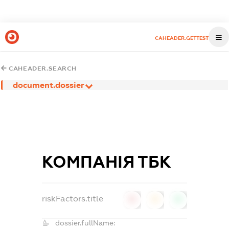
CAHEADER.GETTEST
CAHEADER.SEARCH
document.dossier
КОМПАНІЯ ТБК
riskFactors.title
0
0
0
dossier.fullName: