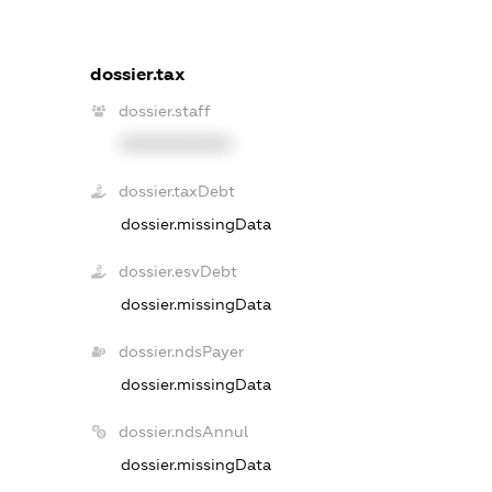
dossier.tax
dossier.staff
XXXXXXXXXX
dossier.taxDebt
dossier.missingData
dossier.esvDebt
dossier.missingData
dossier.ndsPayer
dossier.missingData
dossier.ndsAnnul
dossier.missingData