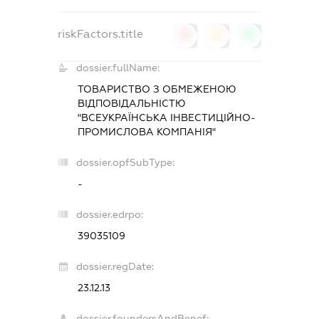
riskFactors.title
0
0
0
dossier.fullName:
ТОВАРИСТВО З ОБМЕЖЕНОЮ
ВІДПОВІДАЛЬНІСТЮ
"ВСЕУКРАЇНСЬКА ІНВЕСТИЦІЙНО-
ПРОМИСЛОВА КОМПАНІЯ"
dossier.opfSubType:
-
dossier.edrpo:
39035109
dossier.regDate:
23.12.13
dossier.foundersAndBenef: