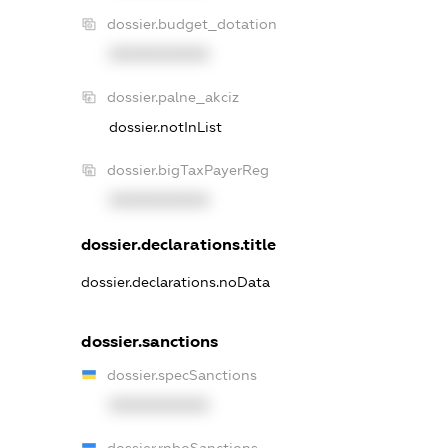
dossier.budget_dotation
XXXXXXXXXX
dossier.palne_akciz
dossier.notInList
dossier.bigTaxPayerReg
XXXXXXXXXX
dossier.declarations.title
dossier.declarations.noData
dossier.sanctions
dossier.specSanctions
XXXXXXXXXX