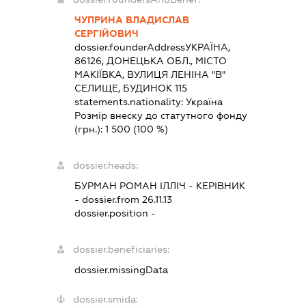
ЧУПРИНА ВЛАДИСЛАВ
СЕРГІЙОВИЧ
dossier.founderAddress
УКРАЇНА,
86126, ДОНЕЦЬКА ОБЛ., МІСТО
МАКІЇВКА, ВУЛИЦЯ ЛЕНІНА "В"
СЕЛИЩЕ, БУДИНОК 115
statements.nationality:
Україна
Розмір внеску до статутного фонду
(грн.):
1 500
(100 %)
dossier.heads:
БУРМАН РОМАН ІЛЛІЧ
-
КЕРІВНИК
- dossier.from 26.11.13
dossier.position -
dossier.beneficiaries:
dossier.missingData
dossier.smida: