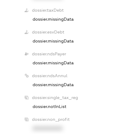
dossier.taxDebt
dossier.missingData
dossier.esvDebt
dossier.missingData
dossier.ndsPayer
dossier.missingData
dossier.ndsAnnul
dossier.missingData
dossier.single_tax_reg
dossier.notInList
dossier.non_profit
XXXXXXXXXX