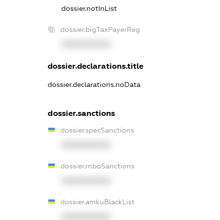
dossier.notInList
dossier.bigTaxPayerReg
XXXXXXXXXX
dossier.declarations.title
dossier.declarations.noData
dossier.sanctions
dossier.specSanctions
XXXXXXXXXX
dossier.rnboSanctions
XXXXXXXXXX
dossier.amkuBlackList
XXXXXXXXXX