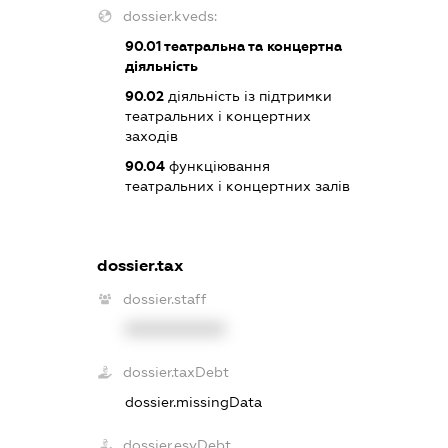
dossier.kveds:
90.01
театральна та концертна
діяльність
90.02
діяльність із підтримки
театральних і концертних
заходів
90.04
функціювання
театральних і концертних залів
dossier.tax
dossier.staff
XXXXXXXXXX
dossier.taxDebt
dossier.missingData
dossier.esvDebt