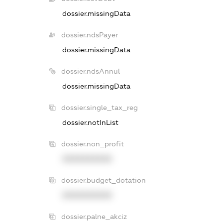
dossier.missingData
dossier.ndsPayer
dossier.missingData
dossier.ndsAnnul
dossier.missingData
dossier.single_tax_reg
dossier.notInList
dossier.non_profit
XXXXXXXXXX
dossier.budget_dotation
XXXXXXXXXX
dossier.palne_akciz