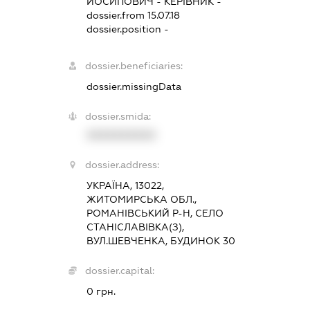
ЙОСИПОВИЧ
-
КЕРІВНИК
-
dossier.from 15.07.18
dossier.position -
dossier.beneficiaries:
dossier.missingData
dossier.smida:
XXXXXXXXXX
dossier.address:
УКРАЇНА, 13022,
ЖИТОМИРСЬКА ОБЛ.,
РОМАНІВСЬКИЙ Р-Н, СЕЛО
СТАНІСЛАВІВКА(З),
ВУЛ.ШЕВЧЕНКА, БУДИНОК 30
dossier.capital:
0 грн.