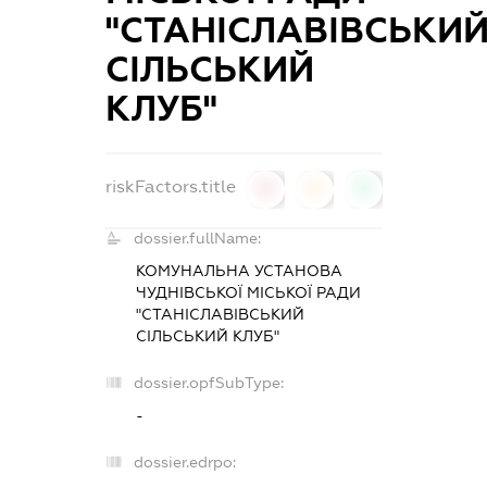
"СТАНІСЛАВІВСЬКИ
СІЛЬСЬКИЙ
КЛУБ"
riskFactors.title
0
0
0
dossier.fullName:
КОМУНАЛЬНА УСТАНОВА
ЧУДНІВСЬКОЇ МІСЬКОЇ РАДИ
"СТАНІСЛАВІВСЬКИЙ
СІЛЬСЬКИЙ КЛУБ"
dossier.opfSubType:
-
dossier.edrpo: