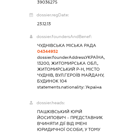
39036275
dossier.regDate:
23.12.13
dossier.foundersAndBenef:
ЧУДНІВСЬКА МІСЬКА РАДА
04344952
dossier.founderAddress
УКРАЇНА,
13200, ЖИТОМИРСЬКА ОБЛ.,
ЖИТОМИРСЬКИЙ Р-Н, МІСТО
ЧУДНІВ, ВУЛ.ГЕРОЇВ МАЙДАНУ,
БУДИНОК 104
statements.nationality:
Україна
dossier.heads:
ПАШКІВСЬКИЙ ЮРІЙ
ЙОСИПОВИЧ
-
ПРЕДСТАВНИК
ВЧИНЯТИ ДІЇ ВІД ІМЕНІ
ЮРИДИЧНОЇ ОСОБИ, У ТОМУ