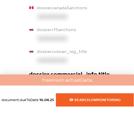
dossier.canadaSanctions
XXXXXXXXXX
dossier.rfSanctions
XXXXXXXXXX
dossier.russian_reg_title
XXXXXXXXXX
dossier.commercial_info.title
freemium.actualData
dossier.commercial_info.postal_address
XXXXXXXXXX
document.dueToDate
16.04.25
SEARCH.ONMONITORING
dossier.commercial_info.phone
XXXXXXXXXX
dossier.commercial_info.fax