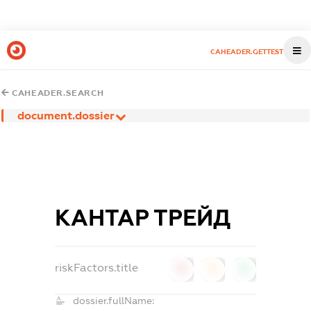
CAHEADER.GETTEST
CAHEADER.SEARCH
document.dossier
КАНТАР ТРЕЙД
riskFactors.title
0
0
0
dossier.fullName: