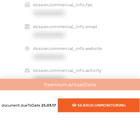
dossier.commercial_info.fax
XXXXXXXXXX
dossier.commercial_info.email
XXXXXXXXXX
dossier.commercial_info.website
XXXXXXXXXX
dossier.commercial_info.activity
XXXXXXXXXX
freemium.actualData
document.dueToDate
25.03.17
SEARCH.ONMONITORING
freemium.exampleText_1
freemium.exampleText_2
freemium.anonymousPerSearch2
FREEMIUM.DETAILS
FREEMIUM.REGISTER