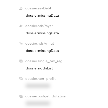
dossier.esvDebt
dossier.missingData
dossier.ndsPayer
dossier.missingData
dossier.ndsAnnul
dossier.missingData
dossier.single_tax_reg
dossier.notInList
dossier.non_profit
XXXXXXXXXX
dossier.budget_dotation
XXXXXXXXXX