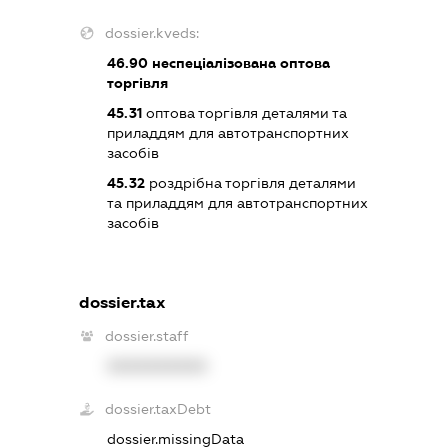
dossier.kveds:
46.90
неспеціалізована оптова
торгівля
45.31
оптова торгівля деталями та
приладдям для автотранспортних
засобів
45.32
роздрібна торгівля деталями
та приладдям для автотранспортних
засобів
dossier.tax
dossier.staff
XXXXXXXXXX
dossier.taxDebt
dossier.missingData