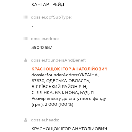
КАНТАР ТРЕЙД
dossier.opfSubType:
-
dossier.edrpo:
39042687
dossier.foundersAndBenef:
КРАСНОЩОК ІГОР АНАТОЛІЙОВИЧ
dossier.founderAddress
УКРАЇНА,
67630, ОДЕСЬКА ОБЛАСТЬ,
БIЛЯЇВСЬКИЙ РАЙОН Р-Н,
С.ІЛЛІНКА, ВУЛ. НОВА, БУД. 11
Розмір внеску до статутного фонду
(грн.):
2 000
(100 %)
dossier.heads:
КРАСНОЩОК ІГОР АНАТОЛІЙОВИЧ