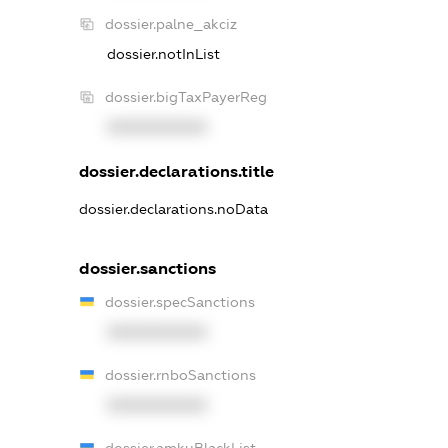
dossier.palne_akciz
dossier.notInList
dossier.bigTaxPayerReg
XXXXXXXXXX
dossier.declarations.title
dossier.declarations.noData
dossier.sanctions
dossier.specSanctions
XXXXXXXXXX
dossier.rnboSanctions
XXXXXXXXXX
dossier.amkuBlackList