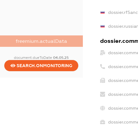
dossier.rfSanc
dossier.russia
dossier.comme
freemium.actualData
dossier.comme
document.dueToDate
04.05.25
SEARCH.ONMONITORING
dossier.comme
dossier.comme
dossier.comme
dossier.comme
dossier.commer