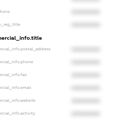
tions
XXXXXXXXXX
n_reg_title
XXXXXXXXXX
rcial_info.title
rcial_info.postal_address
XXXXXXXXXX
rcial_info.phone
XXXXXXXXXX
rcial_info.fax
XXXXXXXXXX
rcial_info.email
XXXXXXXXXX
rcial_info.website
XXXXXXXXXX
cial_info.activity
XXXXXXXXXX