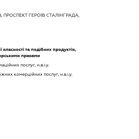
ЇВ, ПРОСПЕКТ ГЕРОЇВ СТАЛІНГРАДА,
ї власності та подібних продуктів,
торськими правами
ійних послуг, н.в.і.у.
них комерційних послуг, н.в.і.у.