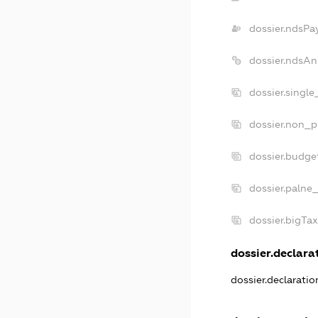
dossier.ndsPa
dossier.ndsAn
dossier.singl
dossier.non_p
dossier.budge
dossier.palne
dossier.bigTa
dossier.declarat
dossier.declarati