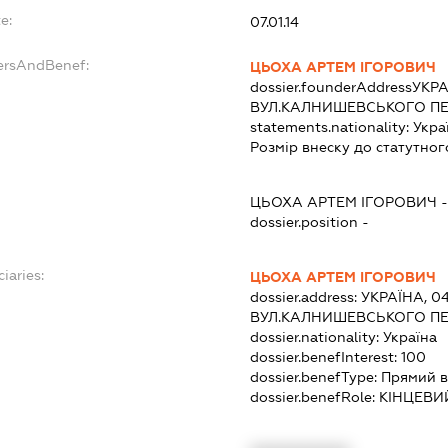
e:
07.01.14
ersAndBenef:
ЦЬОХА АРТЕМ ІГОРОВИЧ
dossier.founderAddress
УКРА
ВУЛ.КАЛНИШЕВСЬКОГО ПЕТ
statements.nationality:
Укра
Розмір внеску до статутног
ЦЬОХА АРТЕМ ІГОРОВИЧ
dossier.position -
iaries:
ЦЬОХА АРТЕМ ІГОРОВИЧ
dossier.address:
УКРАЇНА, 04
ВУЛ.КАЛНИШЕВСЬКОГО ПЕТ
dossier.nationality:
Україна
dossier.benefInterest:
100
dossier.benefType:
Прямий в
dossier.benefRole:
КІНЦЕВИ