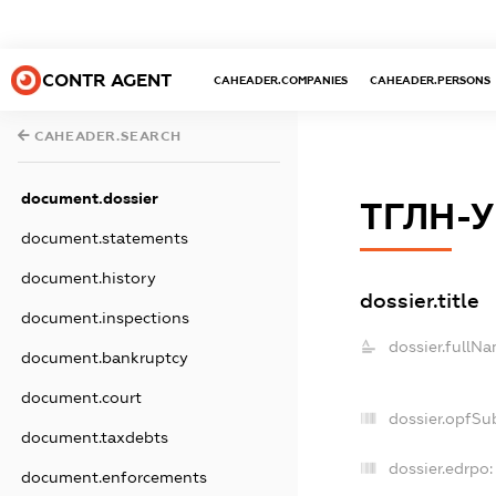
CONTR AGENT
CAHEADER.COMPANIES
CAHEADER.PERSONS
CAHEADER.SEARCH
document.dossier
ТГЛН-
document.statements
document.history
dossier.title
document.inspections
dossier.fullNa
document.bankruptcy
document.court
dossier.opfSu
document.taxdebts
dossier.edrpo:
document.enforcements