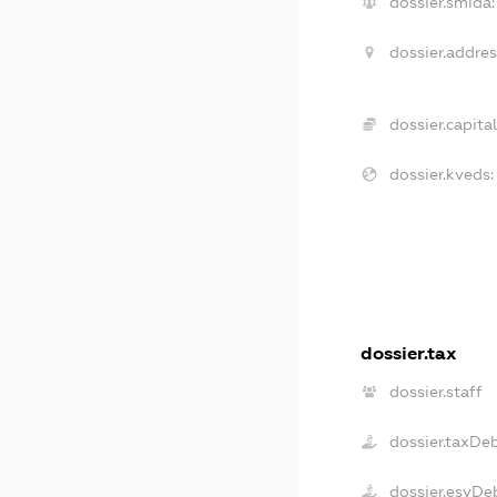
dossier.smida:
dossier.addres
dossier.capital
dossier.kveds:
dossier.tax
dossier.staff
dossier.taxDe
dossier.esvDe