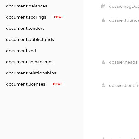
document.balances
dossier.regDat
document.scorings
new!
dossier.found
document.tenders
document.publicfunds
document.ved
document.semantrum
dossier.heads:
document.relationships
document.licenses
new!
dossier.benefic