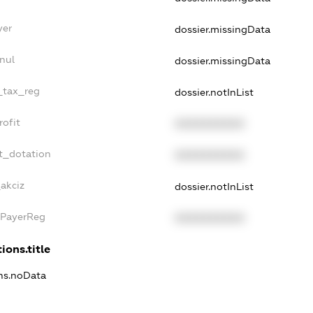
yer
dossier.missingData
nul
dossier.missingData
e_tax_reg
dossier.notInList
rofit
XXXXXXXXXX
t_dotation
XXXXXXXXXX
_akciz
dossier.notInList
xPayerReg
XXXXXXXXXX
ions.title
ons.noData