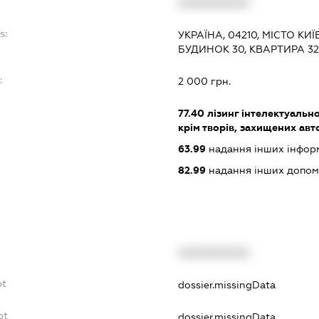
XXXXXXXXXX
s:
УКРАЇНА, 04210, МІСТО КИ
БУДИНОК 30, КВАРТИРА 32
:
2 000 грн.
77.40
лізинг інтелектуально
крім творів, захищених ав
63.99
надання інших інформац
82.99
надання інших допоміж
XXXXXXXXXX
bt
dossier.missingData
bt
dossier.missingData