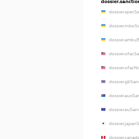
dossier.sanctio
dossier.specS
dossier.rnboS
dossier.amkuB
dossier.ofacS
dossier.ofac
dossier.gbSan
dossier.ausSa
dossier.euSan
dossier.japan
dossier.canad