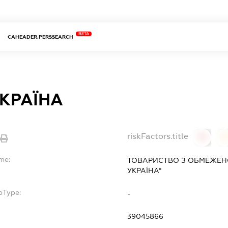
BETA
CAHEADER.PERSSEARCH
УКРАЇНА
riskFactors.title
0
me:
ТОВАРИСТВО З ОБМЕЖЕНО
УКРАЇНА"
bType:
-
39045866