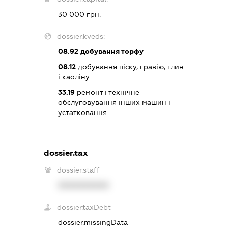
30 000 грн.
dossier.kveds:
08.92
добування торфу
08.12
добування піску, гравію, глин
і каоліну
33.19
ремонт і технічне
обслуговування інших машин і
устатковання
dossier.tax
dossier.staff
XXXXXXXXXX
dossier.taxDebt
dossier.missingData