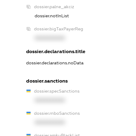
dossier.palne_akciz
dossier.notInList
dossier.bigTaxPayerReg
XXXXXXXXXX
dossier.declarations.title
dossier.declarations.noData
dossier.sanctions
dossier.specSanctions
XXXXXXXXXX
dossier.rnboSanctions
XXXXXXXXXX
dossier.amkuBlackList