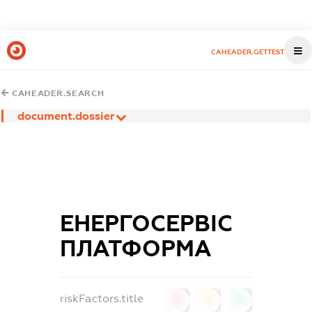
CAHEADER.GETTEST
CAHEADER.SEARCH
document.dossier
ЕНЕРГОСЕРВІС
ПЛАТФОРМА
riskFactors.title
0
0
0