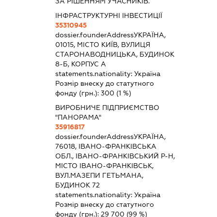
ЗА РІШЕННЯМ УЧАСНИКІВ.
ІНФРАСТРУКТУРНІ ІНВЕСТИЦІЇ
35310945
dossier.founderAddress
УКРАЇНА,
01015, МІСТО КИЇВ, ВУЛИЦЯ
СТАРОНАВОДНИЦЬКА, БУДИНОК
8-Б, КОРПУС А
statements.nationality:
Україна
Розмір внеску до статутного
фонду (грн.):
300
(1 %)
ВИРОБНИЧЕ ПІДПРИЄМСТВО
"ПАНОРАМА"
35916817
dossier.founderAddress
УКРАЇНА,
76018, ІВАНО-ФРАНКІВСЬКА
ОБЛ., ІВАНО-ФРАНКІВСЬКИЙ Р-Н,
МІСТО ІВАНО-ФРАНКІВСЬК,
ВУЛ.МАЗЕПИ ГЕТЬМАНА,
БУДИНОК 72
statements.nationality:
Україна
Розмір внеску до статутного
фонду (грн.):
29 700
(99 %)