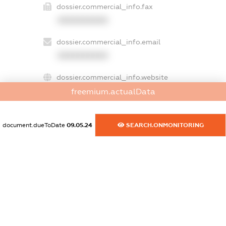
dossier.commercial_info.fax
XXXXXXXXXX
dossier.commercial_info.email
XXXXXXXXXX
dossier.commercial_info.website
XXXXXXXXXX
freemium.actualData
dossier.commercial_info.activity
document.dueToDate
09.05.24
SEARCH.ONMONITORING
XXXXXXXXXX
freemium.exampleText_1
freemium.exampleText_2
freemium.anonymousPerSearch2
FREEMIUM.DETAILS
FREEMIUM.REGISTER