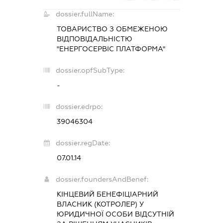
dossier.fullName:
ТОВАРИСТВО З ОБМЕЖЕНОЮ
ВІДПОВІДАЛЬНІСТЮ
"ЕНЕРГОСЕРВІС ПЛАТФОРМА"
dossier.opfSubType:
-
dossier.edrpo:
39046304
dossier.regDate:
07.01.14
dossier.foundersAndBenef:
КІНЦЕВИЙ БЕНЕФІЦІАРНИЙ
ВЛАСНИК (КОТРОЛЕР) У
ЮРИДИЧНОЇ ОСОБИ ВІДСУТНІЙ