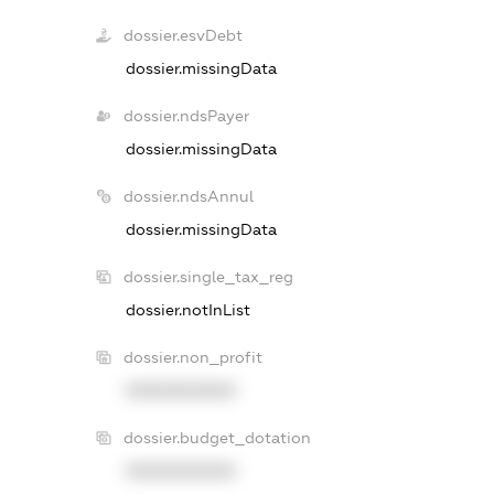
dossier.esvDebt
dossier.missingData
dossier.ndsPayer
dossier.missingData
dossier.ndsAnnul
dossier.missingData
dossier.single_tax_reg
dossier.notInList
dossier.non_profit
XXXXXXXXXX
dossier.budget_dotation
XXXXXXXXXX