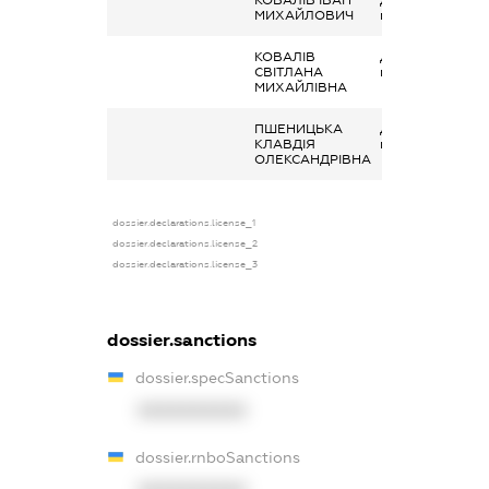
МИХАЙЛОВИЧ
майна в оренду
КОВАЛІВ
Дохід від надан
СВІТЛАНА
майна в оренду
МИХАЙЛІВНА
ПШЕНИЦЬКА
Дохід від надан
КЛАВДІЯ
майна в оренду
ОЛЕКСАНДРІВНА
dossier.declarations.license_1
dossier.declarations.license_2
dossier.declarations.license_3
dossier.sanctions
dossier.specSanctions
XXXXXXXXXX
dossier.rnboSanctions