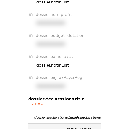
dossier.notInList
dossier.non_profit
XXXXXXXXXX
dossier.budget_dotation
XXXXXXXXXX
dossier.palne_akciz
dossier.notInList
dossier.bigTaxPayerReg
XXXXXXXXXX
dossier.declarations.title
2018
dossier.declarations.pepName
dossier.declarations.personName
dossier.declarati
КОВАЛІВ ІВАН
Дохід від надан