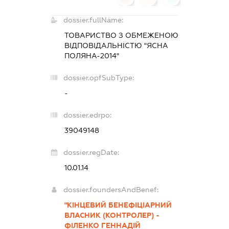
dossier.fullName:
ТОВАРИСТВО З ОБМЕЖЕНОЮ
ВІДПОВІДАЛЬНІСТЮ "ЯСНА
ПОЛЯНА-2014"
dossier.opfSubType:
-
dossier.edrpo:
39049148
dossier.regDate:
10.01.14
dossier.foundersAndBenef:
"КІНЦЕВИЙ БЕНЕФІЦІАРНИЙ
ВЛАСНИК (КОНТРОЛЕР) -
ФІЛЕНКО ГЕННАДІЙ