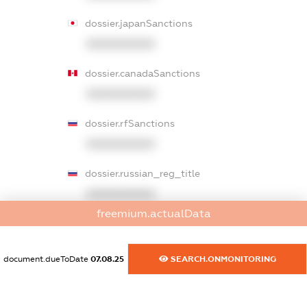
dossier.japanSanctions
XXXXXXXXXX
dossier.canadaSanctions
XXXXXXXXXX
dossier.rfSanctions
XXXXXXXXXX
dossier.russian_reg_title
XXXXXXXXXX
freemium.actualData
dossier.commercial_info.title
dossier.commercial_info.postal_address
document.dueToDate
07.08.25
SEARCH.ONMONITORING
XXXXXXXXXX
dossier.commercial_info.phone