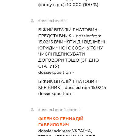
фонду (грн.):
10 000
(100 %)
dossier.heads:
БІЖИК ВІТАЛІЙ ГНАТОВИЧ
-
ПРЕДСТАВНИК
- dossier.from
15.02.15
ВЧИНЯТИ ДІЇ ВІД ІМЕНІ
ЮРИДИЧНОЇ ОСОБИ, У ТОМУ
ЧИСЛІ ПІДПИСУВАТИ
ДОГОВОРИ ТОЩО (ЗГІДНО
СТАТУТУ)
dossier.position -
БІЖИК ВІТАЛІЙ ГНАТОВИЧ
-
КЕРІВНИК
- dossier.from 15.02.15
dossier.position -
dossier.beneficiaries:
ФІЛЕНКО ГЕННАДІЙ
ГАВРИЛОВИЧ
dossier.address:
УКРАЇНА,