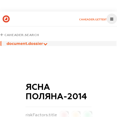
CAHEADER.GETTEST
CAHEADER.SEARCH
document.dossier
ЯСНА
ПОЛЯНА-2014
riskFactors.title
0
0
0