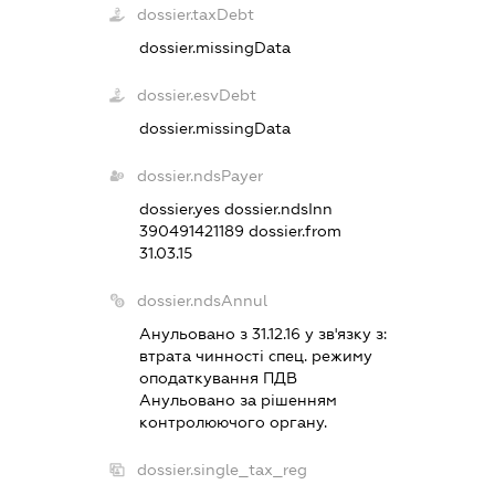
dossier.taxDebt
dossier.missingData
dossier.esvDebt
dossier.missingData
dossier.ndsPayer
dossier.yes
dossier.ndsInn
390491421189
dossier.from
31.03.15
dossier.ndsAnnul
Анульовано з 31.12.16 у зв'язку з:
втрата чинностi спец. режиму
оподаткування ПДВ
Анульовано за рiшенням
контролюючого органу.
dossier.single_tax_reg