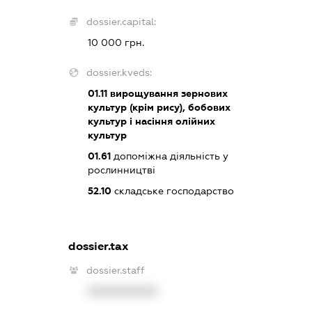
dossier.capital:
10 000 грн.
dossier.kveds:
01.11
вирощування зернових
культур (крім рису), бобових
культур і насіння олійних
культур
01.61
допоміжна діяльність у
рослинництві
52.10
складське господарство
dossier.tax
dossier.staff
XXXXXXXXXX