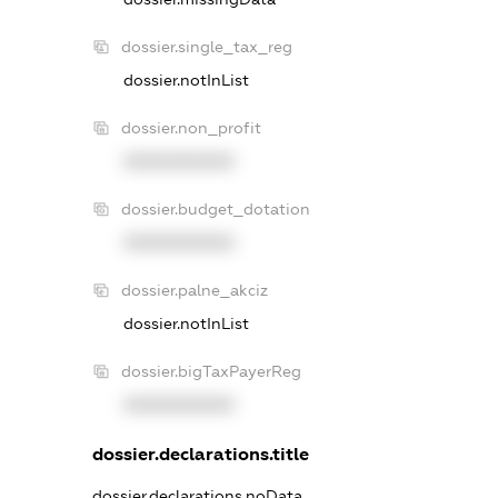
dossier.single_tax_reg
dossier.notInList
dossier.non_profit
XXXXXXXXXX
dossier.budget_dotation
XXXXXXXXXX
dossier.palne_akciz
dossier.notInList
dossier.bigTaxPayerReg
XXXXXXXXXX
dossier.declarations.title
dossier.declarations.noData