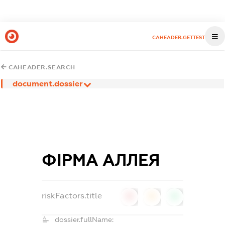
CAHEADER.GETTEST
CAHEADER.SEARCH
document.dossier
ФІРМА АЛЛЕЯ
riskFactors.title
0
0
0
dossier.fullName: