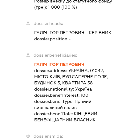
Розмір внеску до статутного фонду
(грн.):
1 000
(100 %)
dossier.heads:
ГАЛІЧ ІГОР ПЕТРОВИЧ
-
КЕРІВНИК
dossier.position -
dossier.beneficiaries:
ГАЛІЧ ІГОР ПЕТРОВИЧ
dossier.address:
УКРАЇНА, 01042,
МІСТО КИЇВ, ВУЛ.САПЕРНЕ ПОЛЕ,
БУДИНОК 5, КВАРТИРА 58
dossier.nationality:
Україна
dossier.benefInterest:
100
dossier.benefType:
Прямий
вирішальний вплив
dossier.benefRole:
КІНЦЕВИЙ
БЕНЕФІЦІАРНИЙ ВЛАСНИК
dossier.smida: