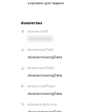
кормами для тварин
dossier.tax
dossier.staff
XXXXXXXXXX
dossier.taxDebt
dossier.missingData
dossier.esvDebt
dossier.missingData
dossier.ndsPayer
dossier.missingData
dossier.ndsAnnul
dossier.missingData