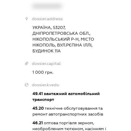
XXXXXXXXXX
dossier.address:
УКРАЇНА, 53207,
ДНІПРОПЕТРОВСЬКА ОБЛ.,
НІКОПОЛЬСЬКИЙ Р-Н, МІСТО
НІКОПОЛЬ, ВУЛ.РЄПІНА ІЛЛІ,
БУДИНОК 11А
dossier.capital:
1 000 грн.
dossier.kveds:
49.41
вантажний автомобільний
транспорт
45.20
технічне обслуговування та
ремонт автотранспортних засобів
46.21
оптова торгівля зерном,
необробленим тютюном, насінням і