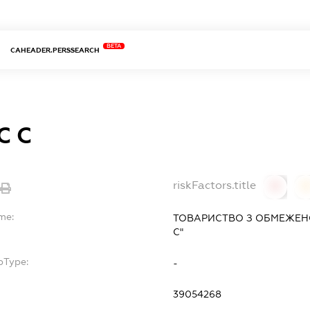
BETA
CAHEADER.PERSSEARCH
С С
riskFactors.title
0
me:
ТОВАРИСТВО З ОБМЕЖЕН
С"
bType:
-
39054268