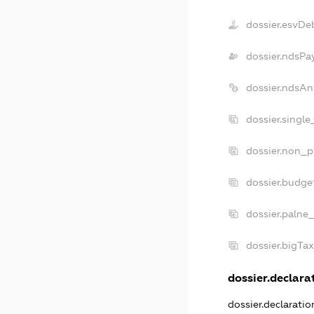
dossier.esvDe
dossier.ndsPa
dossier.ndsAn
dossier.singl
dossier.non_p
dossier.budge
dossier.palne
dossier.bigTa
dossier.declarat
dossier.declarati