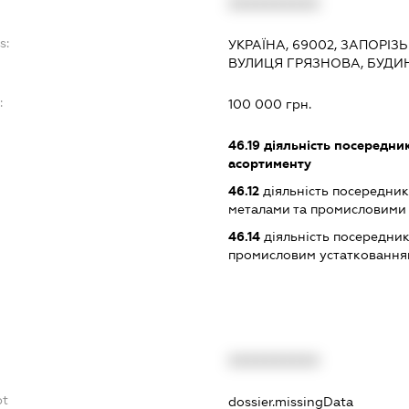
XXXXXXXXXX
s:
УКРАЇНА, 69002, ЗАПОРІЗ
ВУЛИЦЯ ГРЯЗНОВА, БУДИН
:
100 000 грн.
46.19
діяльність посередник
асортименту
46.12
діяльність посередникі
металами та промисловими
46.14
діяльність посередник
промисловим устаткованням
XXXXXXXXXX
bt
dossier.missingData