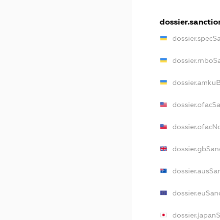
dossier.sanctio
dossier.specS
dossier.rnboS
dossier.amkuB
dossier.ofacS
dossier.ofac
dossier.gbSan
dossier.ausSa
dossier.euSan
dossier.japan