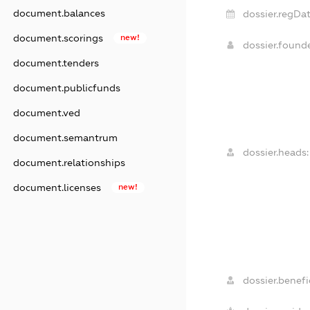
document.balances
dossier.regDat
document.scorings
new!
dossier.found
document.tenders
document.publicfunds
document.ved
document.semantrum
dossier.heads:
document.relationships
document.licenses
new!
dossier.benefic