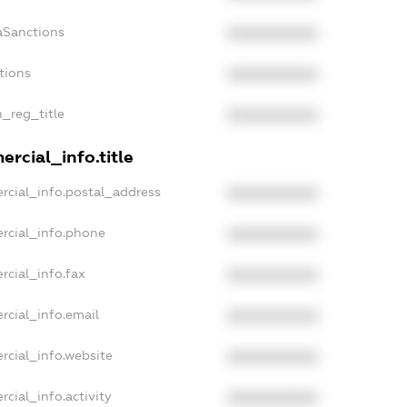
aSanctions
XXXXXXXXXX
tions
XXXXXXXXXX
n_reg_title
XXXXXXXXXX
rcial_info.title
rcial_info.postal_address
XXXXXXXXXX
rcial_info.phone
XXXXXXXXXX
rcial_info.fax
XXXXXXXXXX
rcial_info.email
XXXXXXXXXX
rcial_info.website
XXXXXXXXXX
cial_info.activity
XXXXXXXXXX