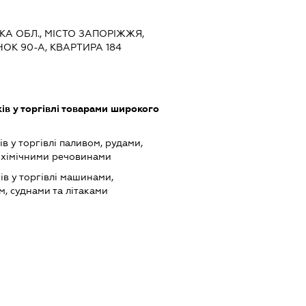
ЬКА ОБЛ., МІСТО ЗАПОРІЖЖЯ,
ОК 90-А, КВАРТИРА 184
ів у торгівлі товарами широкого
в у торгівлі паливом, рудами,
 хімічними речовинами
ів у торгівлі машинами,
, суднами та літаками