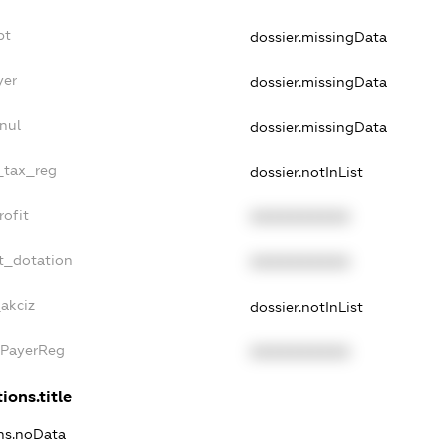
bt
dossier.missingData
yer
dossier.missingData
nul
dossier.missingData
e_tax_reg
dossier.notInList
rofit
XXXXXXXXXX
t_dotation
XXXXXXXXXX
_akciz
dossier.notInList
xPayerReg
XXXXXXXXXX
ions.title
ons.noData