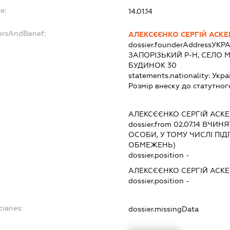
e:
14.01.14
ersAndBenef:
АЛЕКСЄЄНКО СЕРГІЙ АСК
dossier.founderAddress
УКРА
ЗАПОРІЗЬКИЙ Р-Н, СЕЛО 
БУДИНОК 30
statements.nationality:
Укра
Розмір внеску до статутног
АЛЕКСЄЄНКО СЕРГІЙ АСК
dossier.from 02.07.14
ВЧИНЯТ
ОСОБИ, У ТОМУ ЧИСЛІ ПІ
ОБМЕЖЕНЬ)
dossier.position -
АЛЕКСЄЄНКО СЕРГІЙ АСК
dossier.position -
iaries:
dossier.missingData