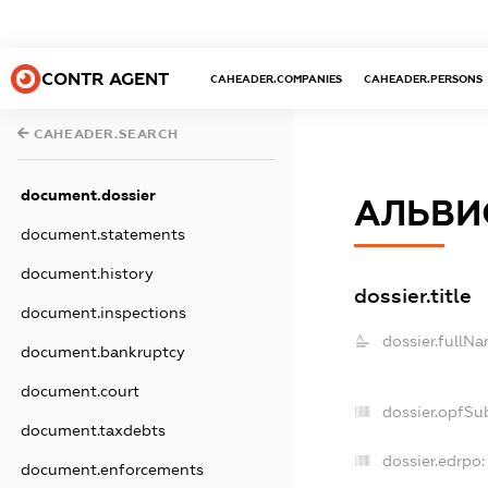
CONTR AGENT
CAHEADER.COMPANIES
CAHEADER.PERSONS
CAHEADER.SEARCH
document.dossier
АЛЬВИ
document.statements
document.history
dossier.title
document.inspections
dossier.fullNa
document.bankruptcy
document.court
dossier.opfSu
document.taxdebts
dossier.edrpo:
document.enforcements