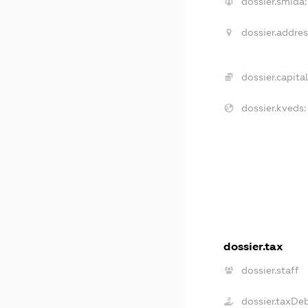
dossier.smida:
dossier.addres
dossier.capital
dossier.kveds:
dossier.tax
dossier.staff
dossier.taxDe