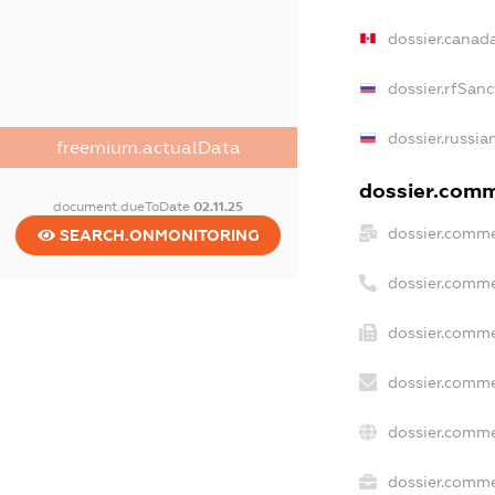
dossier.canad
dossier.rfSanc
dossier.russia
freemium.actualData
dossier.comme
document.dueToDate
02.11.25
dossier.comme
SEARCH.ONMONITORING
dossier.comme
dossier.comme
dossier.comme
dossier.comme
dossier.commer