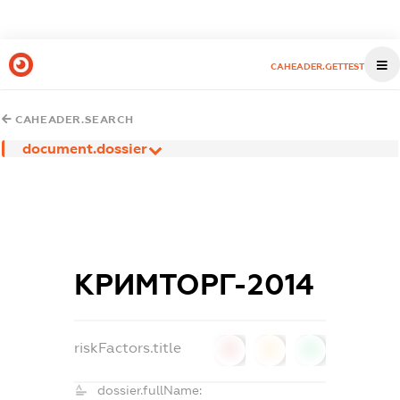
CAHEADER.GETTEST
CAHEADER.SEARCH
document.dossier
КРИМТОРГ-2014
riskFactors.title
0
0
0
dossier.fullName: