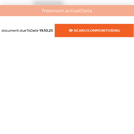
XXXXXXXXXX
freemium.actualData
dossier.commercial_info.activity
XXXXXXXXXX
document.dueToDate
19.10.25
SEARCH.ONMONITORING
freemium.exampleText_1
freemium.exampleText_2
freemium.anonymousPerSearch2
FREEMIUM.DETAILS
FREEMIUM.REGISTER