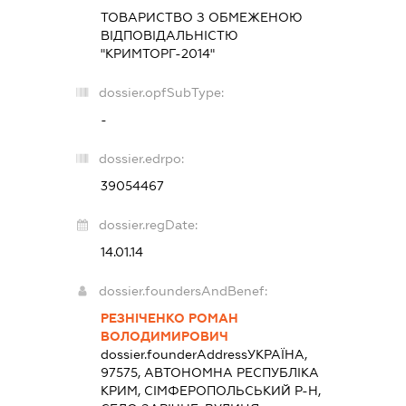
ТОВАРИСТВО З ОБМЕЖЕНОЮ
ВІДПОВІДАЛЬНІСТЮ
"КРИМТОРГ-2014"
dossier.opfSubType:
-
dossier.edrpo:
39054467
dossier.regDate:
14.01.14
dossier.foundersAndBenef:
РЕЗНІЧЕНКО РОМАН
ВОЛОДИМИРОВИЧ
dossier.founderAddress
УКРАЇНА,
97575, АВТОНОМНА РЕСПУБЛІКА
КРИМ, СІМФЕРОПОЛЬСЬКИЙ Р-Н,