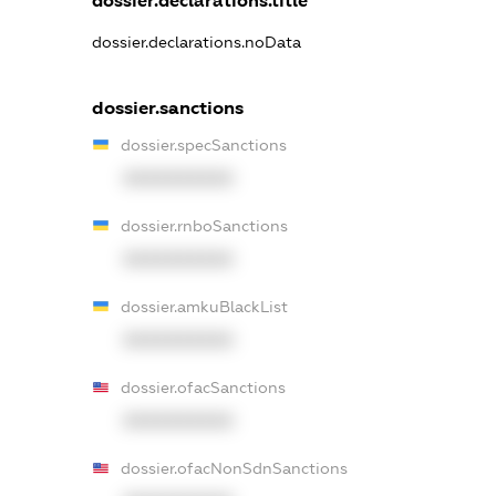
dossier.declarations.title
dossier.declarations.noData
dossier.sanctions
dossier.specSanctions
XXXXXXXXXX
dossier.rnboSanctions
XXXXXXXXXX
dossier.amkuBlackList
XXXXXXXXXX
dossier.ofacSanctions
XXXXXXXXXX
dossier.ofacNonSdnSanctions