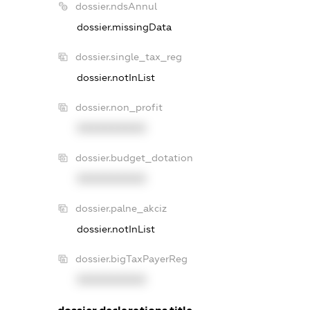
dossier.ndsAnnul
dossier.missingData
dossier.single_tax_reg
dossier.notInList
dossier.non_profit
XXXXXXXXXX
dossier.budget_dotation
XXXXXXXXXX
dossier.palne_akciz
dossier.notInList
dossier.bigTaxPayerReg
XXXXXXXXXX