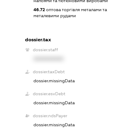
напоями та тютюновими виробами
46.72
оптова торгівля металами та
металевими рудами
dossier.tax
dossier.staff
XXXXXXXXXX
dossier.taxDebt
dossier.missingData
dossier.esvDebt
dossier.missingData
dossier.ndsPayer
dossier.missingData