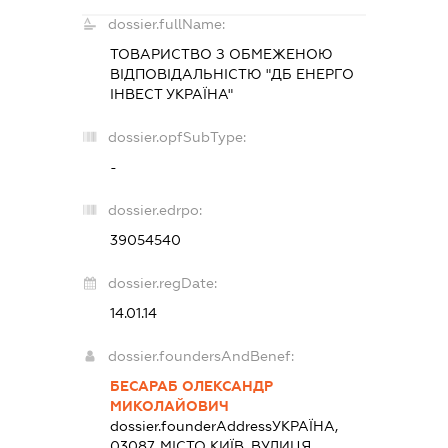
dossier.fullName:
ТОВАРИСТВО З ОБМЕЖЕНОЮ
ВІДПОВІДАЛЬНІСТЮ "ДБ ЕНЕРГО
ІНВЕСТ УКРАЇНА"
dossier.opfSubType:
-
dossier.edrpo:
39054540
dossier.regDate:
14.01.14
dossier.foundersAndBenef:
БЕСАРАБ ОЛЕКСАНДР
МИКОЛАЙОВИЧ
dossier.founderAddress
УКРАЇНА,
03087, МІСТО КИЇВ, ВУЛИЦЯ