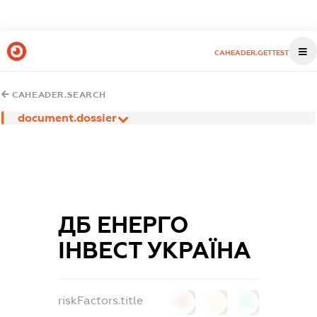
CAHEADER.GETTEST
CAHEADER.SEARCH
document.dossier
ДБ ЕНЕРГО
ІНВЕСТ УКРАЇНА
riskFactors.title
0
0
0