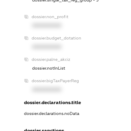
dossier.non_profit
XXXXXXXXXX
dossier.budget_dotation
XXXXXXXXXX
dossier.palne_akciz
dossier.notInList
dossier.bigTaxPayerReg
XXXXXXXXXX
dossier.declarations.title
dossier.declarations.noData
dossier.sanctions