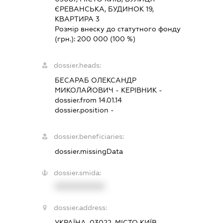
ЄРЕВАНСЬКА, БУДИНОК 19,
КВАРТИРА 3
Розмір внеску до статутного фонду
(грн.):
200 000
(100 %)
dossier.heads:
БЕСАРАБ ОЛЕКСАНДР
МИКОЛАЙОВИЧ
-
КЕРІВНИК
-
dossier.from 14.01.14
dossier.position -
dossier.beneficiaries:
dossier.missingData
dossier.smida:
XXXXXXXXXX
dossier.address:
УКРАЇНА, 03022, МІСТО КИЇВ,