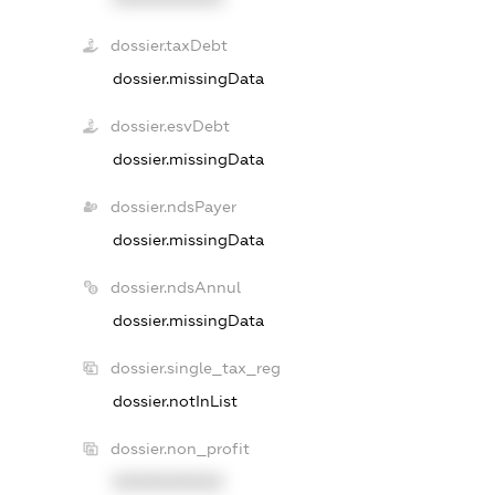
dossier.taxDebt
dossier.missingData
dossier.esvDebt
dossier.missingData
dossier.ndsPayer
dossier.missingData
dossier.ndsAnnul
dossier.missingData
dossier.single_tax_reg
dossier.notInList
dossier.non_profit
XXXXXXXXXX