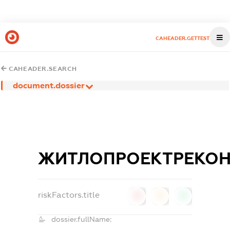
CAHEADER.GETTEST
CAHEADER.SEARCH
document.dossier
ЖИТЛОПРОЕКТРЕКОН
riskFactors.title
0
0
0
dossier.fullName: