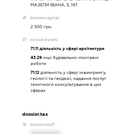
МАЗЕПИ ІВАНА, 3, 197
dossier.capital:
2 500 грн.
dossier.kveds:
71.11
діяльність у сфері архітектури
43.29
інші будівельно-монтажні
роботи
71.12
діяльність у сфері інжинірингу,
геології та геодезії, надання послуг
технічного консультування в цих
сферах
dossier.tax
dossier.staff
XXXXXXXXXX