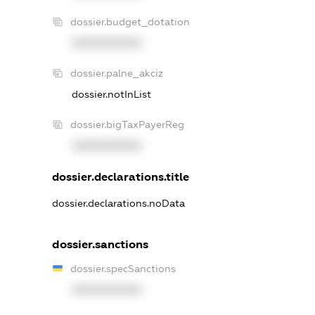
dossier.budget_dotation
XXXXXXXXXX
dossier.palne_akciz
dossier.notInList
dossier.bigTaxPayerReg
XXXXXXXXXX
dossier.declarations.title
dossier.declarations.noData
dossier.sanctions
dossier.specSanctions
XXXXXXXXXX