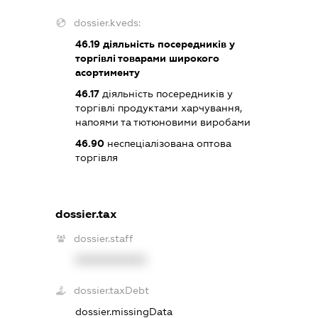
dossier.kveds:
46.19
діяльність посередників у
торгівлі товарами широкого
асортименту
46.17
діяльність посередників у
торгівлі продуктами харчування,
напоями та тютюновими виробами
46.90
неспеціалізована оптова
торгівля
dossier.tax
dossier.staff
XXXXXXXXXX
dossier.taxDebt
dossier.missingData