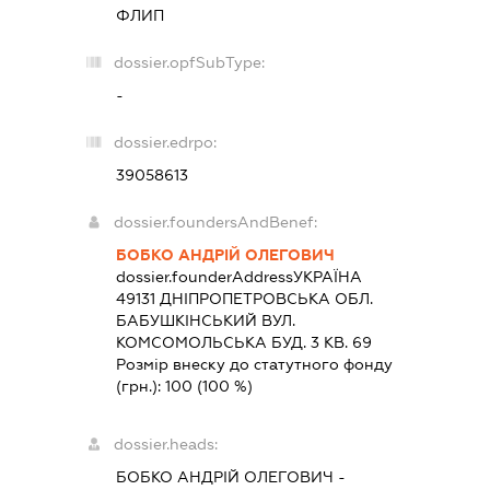
ФЛИП
dossier.opfSubType:
-
dossier.edrpo:
39058613
dossier.foundersAndBenef:
БОБКО АНДРІЙ ОЛЕГОВИЧ
dossier.founderAddress
УКРАЇНА
49131 ДНIПРОПЕТРОВСЬКА ОБЛ.
БАБУШКІНСЬКИЙ ВУЛ.
КОМСОМОЛЬСЬКА БУД. 3 КВ. 69
Розмір внеску до статутного фонду
(грн.):
100
(100 %)
dossier.heads:
БОБКО АНДРІЙ ОЛЕГОВИЧ
-