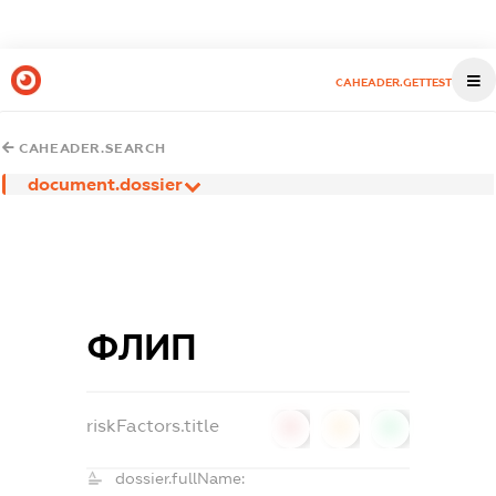
CAHEADER.GETTEST
CAHEADER.SEARCH
document.dossier
ФЛИП
riskFactors.title
0
0
0
dossier.fullName: