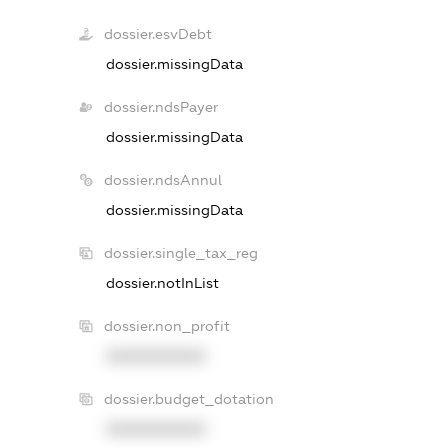
dossier.esvDebt
dossier.missingData
dossier.ndsPayer
dossier.missingData
dossier.ndsAnnul
dossier.missingData
dossier.single_tax_reg
dossier.notInList
dossier.non_profit
XXXXXXXXXX
dossier.budget_dotation
XXXXXXXXXX