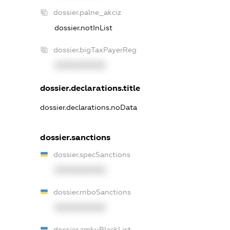
dossier.palne_akciz
dossier.notInList
dossier.bigTaxPayerReg
XXXXXXXXXX
dossier.declarations.title
dossier.declarations.noData
dossier.sanctions
dossier.specSanctions
XXXXXXXXXX
dossier.rnboSanctions
XXXXXXXXXX
dossier.amkuBlackList