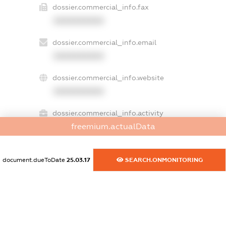
dossier.commercial_info.fax
XXXXXXXXXX
dossier.commercial_info.email
XXXXXXXXXX
dossier.commercial_info.website
XXXXXXXXXX
dossier.commercial_info.activity
freemium.actualData
XXXXXXXXXX
document.dueToDate
25.03.17
SEARCH.ONMONITORING
freemium.exampleText_1
freemium.exampleText_2
freemium.anonymousPerSearch2
FREEMIUM.DETAILS
FREEMIUM.REGISTER