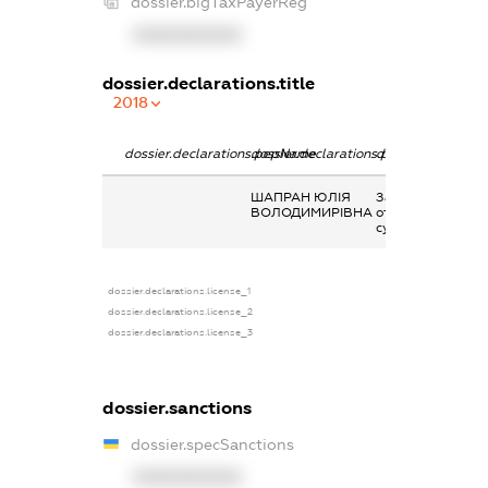
dossier.bigTaxPayerReg
XXXXXXXXXX
dossier.declarations.title
2018
dossier.declarations.pepName
dossier.declarations.personName
dossier.declarati
ШАПРАН ЮЛІЯ
Заробітна плата
ВОЛОДИМИРІВНА
отримана за
сумісництвом
dossier.declarations.license_1
dossier.declarations.license_2
dossier.declarations.license_3
dossier.sanctions
dossier.specSanctions
XXXXXXXXXX