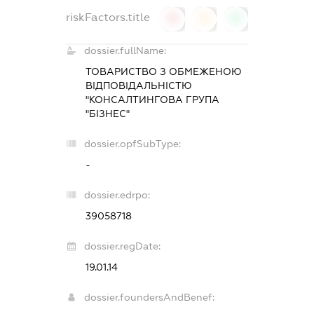
riskFactors.title
0
0
0
dossier.fullName:
ТОВАРИСТВО З ОБМЕЖЕНОЮ
ВІДПОВІДАЛЬНІСТЮ
"КОНСАЛТИНГОВА ГРУПА
"БІЗНЕС"
dossier.opfSubType:
-
dossier.edrpo:
39058718
dossier.regDate:
19.01.14
dossier.foundersAndBenef: