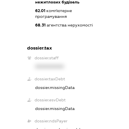
нежитлових будівель
62.01
комп'ютерне
програмування
68.31
агентства нерухомості
dossier.tax
dossier.staff
XXXXXXXXXX
dossier.taxDebt
dossier.missingData
dossier.esvDebt
dossier.missingData
dossier.ndsPayer