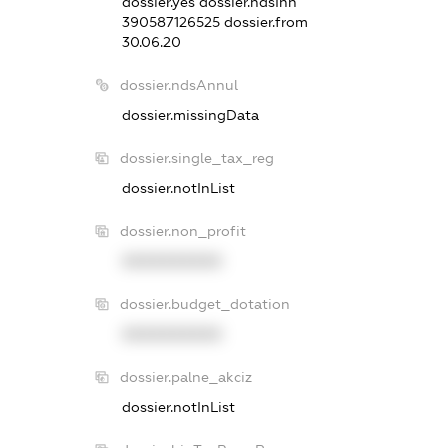
dossier.yes
dossier.ndsInn
390587126525
dossier.from
30.06.20
dossier.ndsAnnul
dossier.missingData
dossier.single_tax_reg
dossier.notInList
dossier.non_profit
XXXXXXXXXX
dossier.budget_dotation
XXXXXXXXXX
dossier.palne_akciz
dossier.notInList