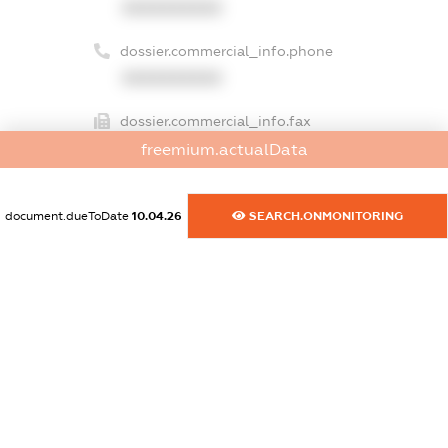
XXXXXXXXXX
dossier.commercial_info.phone
XXXXXXXXXX
dossier.commercial_info.fax
XXXXXXXXXX
freemium.actualData
dossier.commercial_info.email
document.dueToDate
10.04.26
SEARCH.ONMONITORING
XXXXXXXXXX
dossier.commercial_info.website
XXXXXXXXXX
dossier.commercial_info.activity
XXXXXXXXXX
freemium.exampleText_1