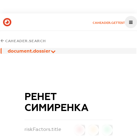
CAHEADER.GETTEST
CAHEADER.SEARCH
document.dossier
РЕНЕТ
СИМИРЕНКА
riskFactors.title
0
0
0