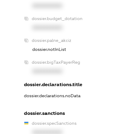
XXXXXXXXXX
dossier.budget_dotation
XXXXXXXXXX
dossier.palne_akciz
dossier.notInList
dossier.bigTaxPayerReg
XXXXXXXXXX
dossier.declarations.title
dossier.declarations.noData
dossier.sanctions
dossier.specSanctions
XXXXXXXXXX