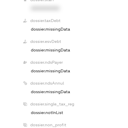
XXXXXXXXXX
dossier.taxDebt
dossier.missingData
dossier.esvDebt
dossier.missingData
dossier.ndsPayer
dossier.missingData
dossier.ndsAnnul
dossier.missingData
dossier.single_tax_reg
dossier.notInList
dossier.non_profit