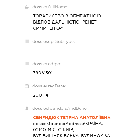
dossier.fullName:
ТОВАРИСТВО З ОБМЕЖЕНОЮ
ВІДПОВІДАЛЬНІСТЮ "РЕНЕТ
СИМИРЕНКА"
dossier.opfSubType:
-
dossier.edrpo:
39061301
dossier.regDate:
20.01.14
dossier.foundersAndBenef:
СВИРИДЮК ТЕТЯНА АНАТОЛІЇВНА
dossier.founderAddress
УКРАЇНА,
02140, МІСТО КИЇВ,
ВУЛ.ВИШНЯКІВСЬКА, БУДИНОК 6А,