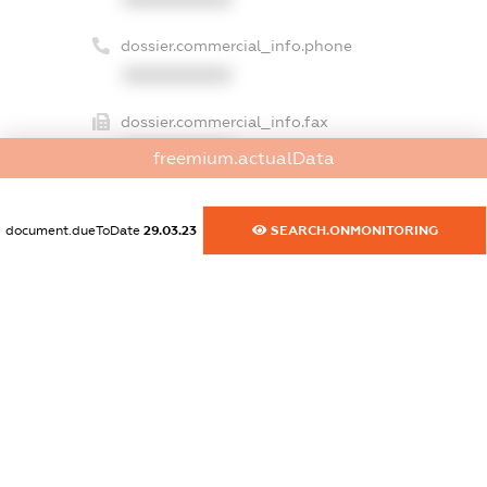
dossier.commercial_info.phone
XXXXXXXXXX
dossier.commercial_info.fax
XXXXXXXXXX
freemium.actualData
dossier.commercial_info.email
XXXXXXXXXX
document.dueToDate
29.03.23
SEARCH.ONMONITORING
dossier.commercial_info.website
XXXXXXXXXX
dossier.commercial_info.activity
XXXXXXXXXX
freemium.exampleText_1