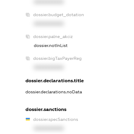
XXXXXXXXXX
dossier.budget_dotation
XXXXXXXXXX
dossier.palne_akciz
dossier.notInList
dossier.bigTaxPayerReg
XXXXXXXXXX
dossier.declarations.title
dossier.declarations.noData
dossier.sanctions
dossier.specSanctions
XXXXXXXXXX