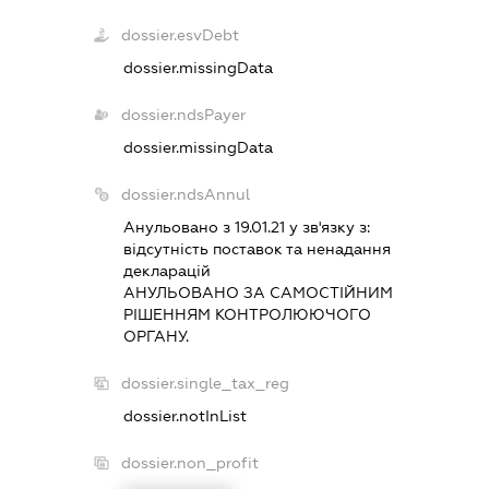
dossier.esvDebt
dossier.missingData
dossier.ndsPayer
dossier.missingData
dossier.ndsAnnul
Анульовано з 19.01.21 у зв'язку з:
вiдсутнiсть поставок та ненадання
декларацiй
АНУЛЬОВАНО ЗА САМОСТIЙНИМ
РIШЕННЯМ КОНТРОЛЮЮЧОГО
ОРГАНУ.
dossier.single_tax_reg
dossier.notInList
dossier.non_profit