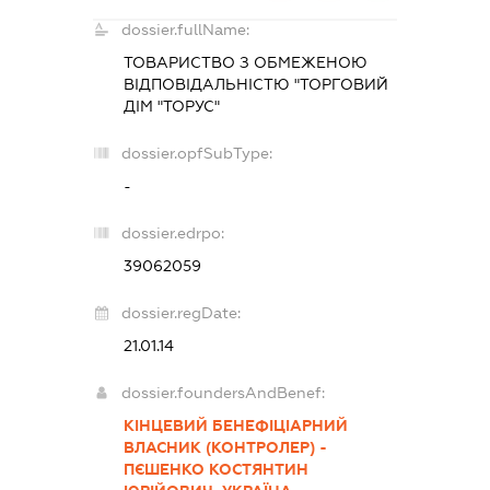
dossier.fullName:
ТОВАРИСТВО З ОБМЕЖЕНОЮ
ВІДПОВІДАЛЬНІСТЮ "ТОРГОВИЙ
ДІМ "ТОРУС"
dossier.opfSubType:
-
dossier.edrpo:
39062059
dossier.regDate:
21.01.14
dossier.foundersAndBenef:
КІНЦЕВИЙ БЕНЕФІЦІАРНИЙ
ВЛАСНИК (КОНТРОЛЕР) -
ПЄШЕНКО КОСТЯНТИН