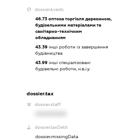
dossier.kveds:
46.73
оптова торгівля деревиною,
будівельними матеріалами та
санітарно-технічним
обладнанням
43.39
інші роботи із завершення
будівництва
43.99
інші спеціалізовані
будівельні роботи, н.в.і.у.
dossier.tax
dossier.staff
XXXXXXXXXX
dossier.taxDebt
dossier.missingData