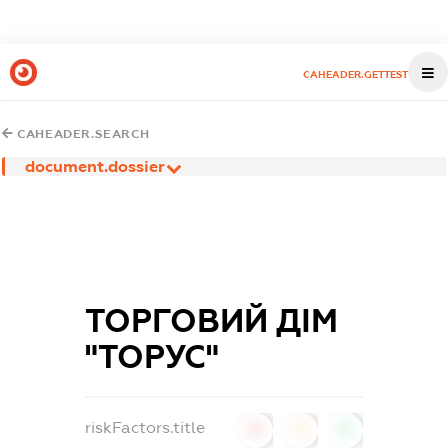
CAHEADER.GETTEST
CAHEADER.SEARCH
document.dossier
ТОРГОВИЙ ДІМ
"ТОРУС"
riskFactors.title
0
0
0