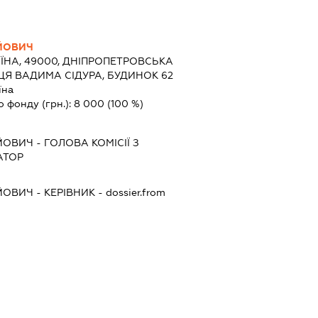
ЙОВИЧ
ЇНА, 49000, ДНІПРОПЕТРОВСЬКА
ИЦЯ ВАДИМА СІДУРА, БУДИНОК 62
їна
о фонду (грн.):
8 000
(100 %)
ЙОВИЧ
-
ГОЛОВА КОМІСІЇ З
АТОР
ЙОВИЧ
-
КЕРІВНИК
- dossier.from