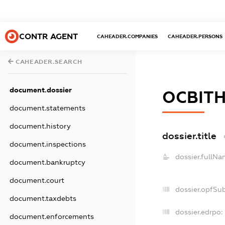
CONTR AGENT
CAHEADER.COMPANIES
CAHEADER.PERSONS
CAHEADER.SEARCH
document.dossier
ОСВІТН
document.statements
document.history
dossier.title
document.inspections
dossier.fullNa
document.bankruptcy
document.court
dossier.opfSu
document.taxdebts
dossier.edrpo:
document.enforcements