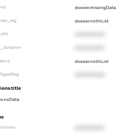
nul
dossier.missingData
_tax_reg
dossier.notInList
ofit
XXXXXXXXXX
t_dotation
XXXXXXXXXX
akciz
dossier.notInList
xPayerReg
XXXXXXXXXX
ions.title
ons.noData
ns
anctions
XXXXXXXXXX