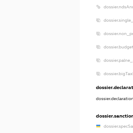
dossier.ndsAn
dossier.single
dossier.non_pr
dossier.budge
dossier.palne_
dossier.bigTa
dossier.declarat
dossier.declarati
dossier.sanctio
dossier.specS