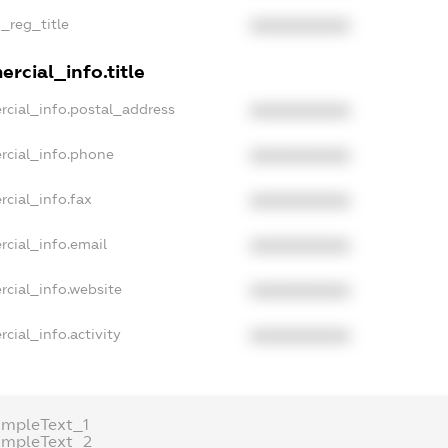
n_reg_title
XXXXXXXXXX
rcial_info.title
rcial_info.postal_address
XXXXXXXXXX
rcial_info.phone
XXXXXXXXXX
rcial_info.fax
XXXXXXXXXX
rcial_info.email
XXXXXXXXXX
rcial_info.website
XXXXXXXXXX
cial_info.activity
XXXXXXXXXX
ampleText_1
ampleText_2