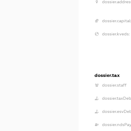
dossier.addres
dossier.capital
dossier.kveds:
dossier.tax
dossier.staff
dossier.taxDe
dossier.esvDe
dossier.ndsPa