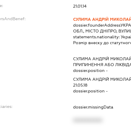
e:
21.01.14
ersAndBenef:
СУЛИМА АНДРІЙ МИКОЛА
dossier.founderAddress
УКРА
ОБЛ., МІСТО ДНІПРО, ВУЛ
statements.nationality:
Укра
Розмір внеску до статутног
СУЛИМА АНДРІЙ МИКОЛА
ПРИПИНЕННЯ АБО ЛІКВІД
dossier.position -
СУЛИМА АНДРІЙ МИКОЛА
21.05.18
dossier.position -
iaries:
dossier.missingData
XXXXXXXXXX