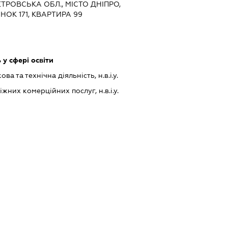
ЕТРОВСЬКА ОБЛ., МІСТО ДНІПРО,
НОК 171, КВАРТИРА 99
у сфері освіти
а та технічна діяльність, н.в.і.у.
них комерційних послуг, н.в.і.у.