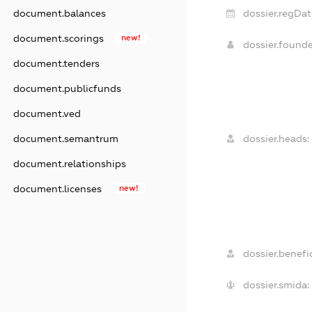
dossier.regDat
document.balances
document.scorings
new!
dossier.found
document.tenders
document.publicfunds
document.ved
dossier.heads:
document.semantrum
document.relationships
document.licenses
new!
dossier.benefic
dossier.smida: