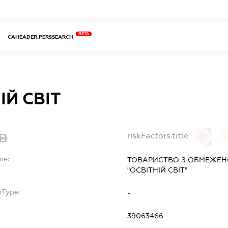
BETA
CAHEADER.PERSSEARCH
ІЙ СВІТ
riskFactors.title
0
0
me:
ТОВАРИСТВО З ОБМЕЖЕН
"ОСВІТНІЙ СВІТ"
bType:
-
39063466