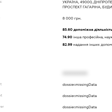
s:
УКРАЇНА, 49000, ДНІПРОП
ПРОСПЕКТ ГАГАРІНА, БУДИ
:
8 000 грн.
85.60
допоміжна діяльність 
74.90
інша професійна, науков
82.99
надання інших допоміж
XXXXXXXXXX
bt
dossier.missingData
bt
dossier.missingData
yer
dossier.missingData