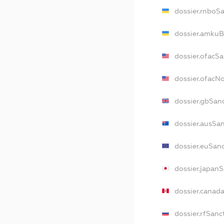
dossier.rnboS
dossier.amkuB
dossier.ofacS
dossier.ofac
dossier.gbSan
dossier.ausSa
dossier.euSan
dossier.japan
dossier.canad
dossier.rfSanc