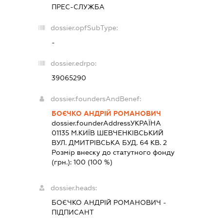
ПРЕС-СЛУЖБА
dossier.opfSubType:
-
dossier.edrpo:
39065290
dossier.foundersAndBenef:
БОЄЧКО АНДРІЙ РОМАНОВИЧ
dossier.founderAddress
УКРАЇНА
01135 М.КИЇВ ШЕВЧЕНКІВСЬКИЙ
ВУЛ. ДМИТРІВСЬКА БУД. 64 КВ. 2
Розмір внеску до статутного фонду
(грн.):
100
(100 %)
dossier.heads:
БОЄЧКО АНДРІЙ РОМАНОВИЧ
-
ПІДПИСАНТ