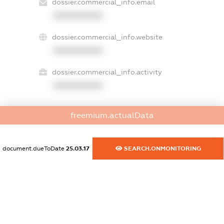
dossier.commercial_info.email
XXXXXXXXXX
dossier.commercial_info.website
XXXXXXXXXX
dossier.commercial_info.activity
XXXXXXXXXX
freemium.actualData
freemium.exampleText_1
freemium.exampleText_2
freemium.anonymousPerSearch2
document.dueToDate
25.03.17
SEARCH.ONMONITORING
FREEMIUM.DETAILS
FREEMIUM.REGISTER