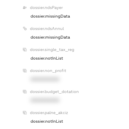
dossier.ndsPayer
dossier.missingData
dossier.ndsAnnul
dossier.missingData
dossier.single_tax_reg
dossier.notInList
dossier.non_profit
XXXXXXXXXX
dossier.budget_dotation
XXXXXXXXXX
dossier.palne_akciz
dossier.notInList