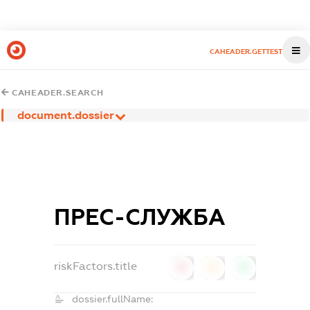
CAHEADER.GETTEST
CAHEADER.SEARCH
document.dossier
ПРЕС-СЛУЖБА
riskFactors.title
0
0
0
dossier.fullName: