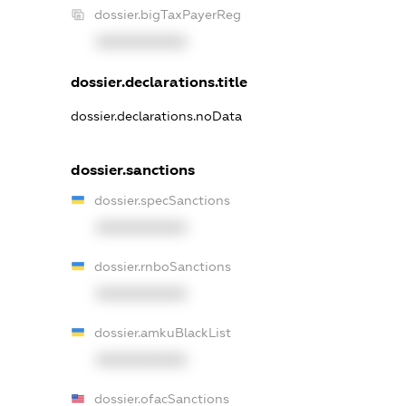
dossier.bigTaxPayerReg
XXXXXXXXXX
dossier.declarations.title
dossier.declarations.noData
dossier.sanctions
dossier.specSanctions
XXXXXXXXXX
dossier.rnboSanctions
XXXXXXXXXX
dossier.amkuBlackList
XXXXXXXXXX
dossier.ofacSanctions