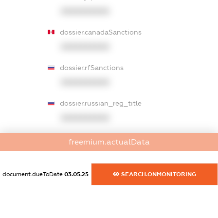
XXXXXXXXXX
dossier.canadaSanctions
XXXXXXXXXX
dossier.rfSanctions
XXXXXXXXXX
dossier.russian_reg_title
XXXXXXXXXX
dossier.commercial_info.title
freemium.actualData
dossier.commercial_info.postal_address
XXXXXXXXXX
document.dueToDate
03.05.25
SEARCH.ONMONITORING
dossier.commercial_info.phone
XXXXXXXXXX