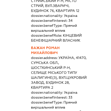
СТРИЙСЬКИЙ Р-Н, МІСТО
СТРИЙ, ВУЛ.ЗВАРИЧІ,
БУДИНОК 76, КВАРТИРА 12
dossier.nationality:
Україна
dossier.benefInterest:
34
dossier.benefType:
Прямий
вирішальний вплив
dossier.benefRole:
КІНЦЕВИЙ
БЕНЕФІЦІАРНИЙ ВЛАСНИК
БАЖАН РОМАН
МИХАЙЛОВИЧ
dossier.address:
УКРАЇНА, 41470,
СУМСЬКА ОБЛ.,
ШОСТКИНСЬКИЙ Р-Н,
СЕЛИЩЕ МІСЬКОГО ТИПУ
ШАЛИГИНЕ(З), ВУЛ.ЦУКРОВИЙ
ЗАВОД, БУДИНОК 28,
КВАРТИРА 2
dossier.nationality:
Україна
dossier.benefInterest:
33
dossier.benefType:
Прямий
вирішальний вплив