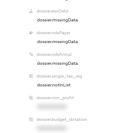
dossier.esvDebt
dossier.missingData
dossier.ndsPayer
dossier.missingData
dossier.ndsAnnul
dossier.missingData
dossier.single_tax_reg
dossier.notInList
dossier.non_profit
XXXXXXXXXX
dossier.budget_dotation
XXXXXXXXXX