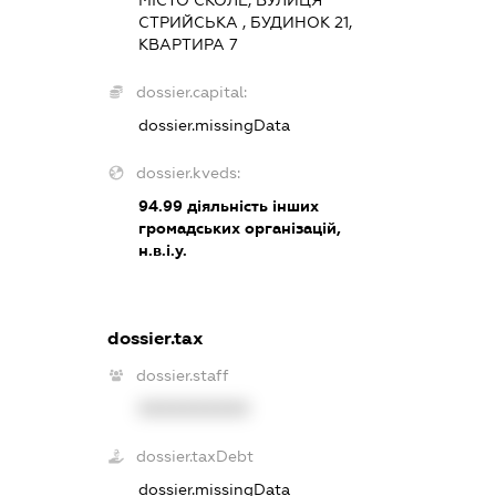
МІСТО СКОЛЕ, ВУЛИЦЯ
СТРИЙСЬКА , БУДИНОК 21,
КВАРТИРА 7
dossier.capital:
dossier.missingData
dossier.kveds:
94.99
діяльність інших
громадських організацій,
н.в.і.у.
dossier.tax
dossier.staff
XXXXXXXXXX
dossier.taxDebt
dossier.missingData