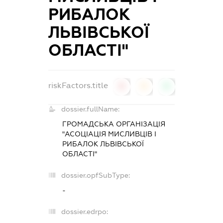
РИБАЛОК
ЛЬВІВСЬКОЇ
ОБЛАСТІ"
riskFactors.title
0
0
0
dossier.fullName:
ГРОМАДСЬКА ОРГАНІЗАЦІЯ
"АСОЦІАЦІЯ МИСЛИВЦІВ І
РИБАЛОК ЛЬВІВСЬКОЇ
ОБЛАСТІ"
dossier.opfSubType:
-
dossier.edrpo: