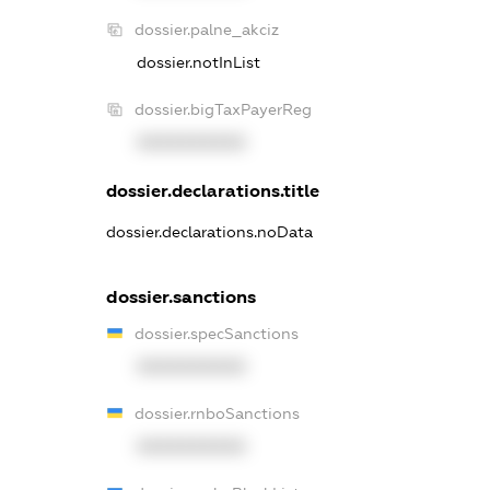
dossier.palne_akciz
dossier.notInList
dossier.bigTaxPayerReg
XXXXXXXXXX
dossier.declarations.title
dossier.declarations.noData
dossier.sanctions
dossier.specSanctions
XXXXXXXXXX
dossier.rnboSanctions
XXXXXXXXXX