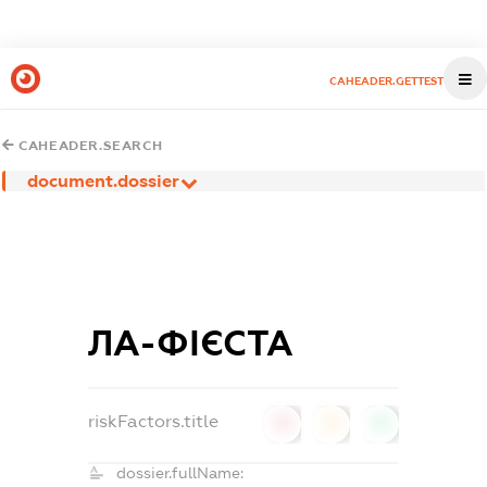
CAHEADER.GETTEST
CAHEADER.SEARCH
document.dossier
ЛА-ФІЄСТА
riskFactors.title
0
0
0
dossier.fullName: