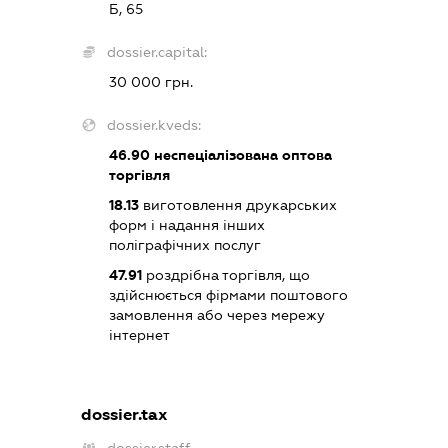
Б, 65
dossier.capital:
30 000 грн.
dossier.kveds:
46.90
неспеціалізована оптова
торгівля
18.13
виготовлення друкарських
форм і надання інших
поліграфічних послуг
47.91
роздрібна торгівля, що
здійснюється фірмами поштового
замовлення або через мережу
інтернет
dossier.tax
dossier.staff