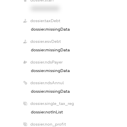
XXXXXXXXXX
dossier.taxDebt
dossier.missingData
dossier.esvDebt
dossier.missingData
dossier.ndsPayer
dossier.missingData
dossier.ndsAnnul
dossier.missingData
dossier.single_tax_reg
dossier.notInList
dossier.non_profit