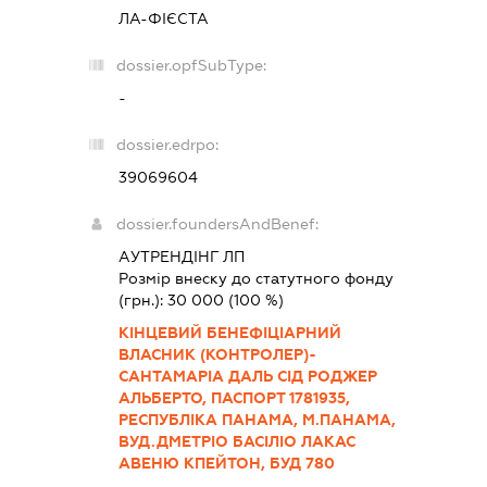
ЛА-ФІЄСТА
dossier.opfSubType:
-
dossier.edrpo:
39069604
dossier.foundersAndBenef:
АУТРЕНДІНГ ЛП
Розмір внеску до статутного фонду
(грн.):
30 000
(100 %)
КІНЦЕВИЙ БЕНЕФІЦІАРНИЙ
ВЛАСНИК (КОНТРОЛЕР)-
САНТАМАРІА ДАЛЬ СІД РОДЖЕР
АЛЬБЕРТО, ПАСПОРТ 1781935,
РЕСПУБЛІКА ПАНАМА, М.ПАНАМА,
ВУД.ДМЕТРІО БАСІЛІО ЛАКАС
АВЕНЮ КПЕЙТОН, БУД 780