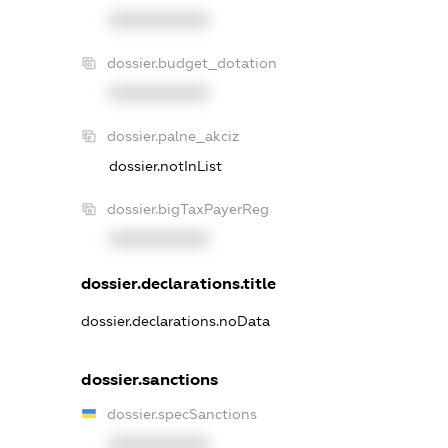
XXXXXXXXXX
dossier.budget_dotation
XXXXXXXXXX
dossier.palne_akciz
dossier.notInList
dossier.bigTaxPayerReg
XXXXXXXXXX
dossier.declarations.title
dossier.declarations.noData
dossier.sanctions
dossier.specSanctions
XXXXXXXXXX