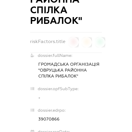
СПІЛКА
РИБАЛОК"
riskFactors.title
0
0
0
dossier.fullName:
ГРОМАДСЬКА ОРГАНІЗАЦІЯ
"ОВРУЦЬКА РАЙОННА
СПІЛКА РИБАЛОК"
dossier.opfSubType:
-
dossier.edrpo:
39070866
dossier.regDate: