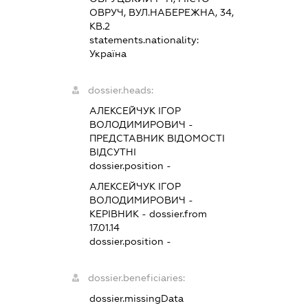
ОВРУЧ, ВУЛ.НАБЕРЕЖНА, 34,
КВ.2
statements.nationality:
Україна
dossier.heads:
АЛЕКСЕЙЧУК ІГОР
ВОЛОДИМИРОВИЧ
-
ПРЕДСТАВНИК
ВІДОМОСТІ
ВІДСУТНІ
dossier.position -
АЛЕКСЕЙЧУК ІГОР
ВОЛОДИМИРОВИЧ
-
КЕРІВНИК
- dossier.from
17.01.14
dossier.position -
dossier.beneficiaries:
dossier.missingData