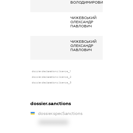
ВОЛОДИМИРОВИЧ
організаціях та 
органах
ЧИЖЕВСЬКИЙ
Членство суб’єк
ОЛЕКСАНДР
декларування 
ПАВЛОВИЧ
організаціях та 
органах
ЧИЖЕВСЬКИЙ
Членство суб’єк
ОЛЕКСАНДР
декларування 
ПАВЛОВИЧ
організаціях та 
органах
dossier.declarations.license_1
dossier.declarations.license_2
dossier.declarations.license_3
dossier.sanctions
dossier.specSanctions
XXXXXXXXXX