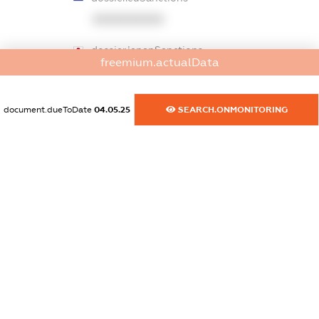
XXXXXXXXXX
dossier.japanSanctions
freemium.actualData
XXXXXXXXXX
dossier.canadaSanctions
document.dueToDate
04.05.25
SEARCH.ONMONITORING
XXXXXXXXXX
dossier.rfSanctions
XXXXXXXXXX
dossier.russian_reg_title
XXXXXXXXXX
dossier.commercial_info.title
dossier.commercial_info.postal_address
XXXXXXXXXX