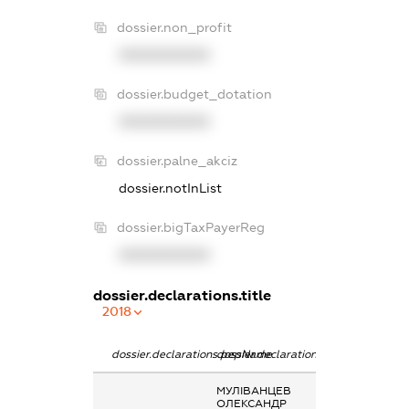
dossier.non_profit
XXXXXXXXXX
dossier.budget_dotation
XXXXXXXXXX
dossier.palne_akciz
dossier.notInList
dossier.bigTaxPayerReg
XXXXXXXXXX
dossier.declarations.title
2018
dossier.declarations.pepName
dossier.declarations.personName
dossier.declarat
МУЛІВАНЦЕВ
Членство суб’єк
ОЛЕКСАНДР
декларування 